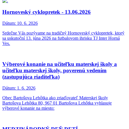
Hornoveský cyklopretek - 13.06.2026
Dátum:
10. 6. 2026
Srdečne Vás pozývame na tradičný Hornoveský cyklopretek, ktorý
sa uskutoční 13. júna 2026 na futbalovom ihrisku TJ Inter Horná
Ves.
Výberové konanie na učiteľku materskej školy a
učiteľku materskej školy, poverenú vedením
(zastupujúca riaditeľka)
Dátum:
1. 6. 2026
Obec Bartošova Lehôtka ako zriaďovateľ Materskej školy
Bartošova Lehôtka 80, 967 01 Bartošova Lehôtka vyhlasuje
výberové konanie na miesto: