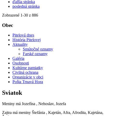
ďalšia stránka
posledná stránka
Zobrazené
1
-
30
z 886
Obec
Pitelová dnes
História Pitelovej
Aktuality
Smútočné oznamy
Farské oznamy
Galéria
Osobnosti
Kultúrne pamiatky
Civilná ochrana
Organizácie v obci
Pošta Trnavá Hora
Sviatok
Meniny má
Jozefína
, Nehoslav, Jozefa
Zajtra má meniny
Štefánia
, Kajetán, Afra, Afrodita, Kajetána,