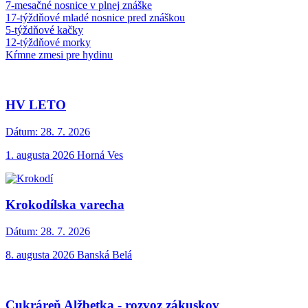
7-mesačné nosnice v plnej znáške
17-týždňové mladé nosnice pred znáškou
5-týždňové kačky
12-týždňové morky
Kŕmne zmesi pre hydinu
HV LETO
Dátum:
28. 7. 2026
1. augusta 2026 Horná Ves
Krokodílska varecha
Dátum:
28. 7. 2026
8. augusta 2026 Banská Belá
Cukráreň Alžbetka - rozvoz zákuskov