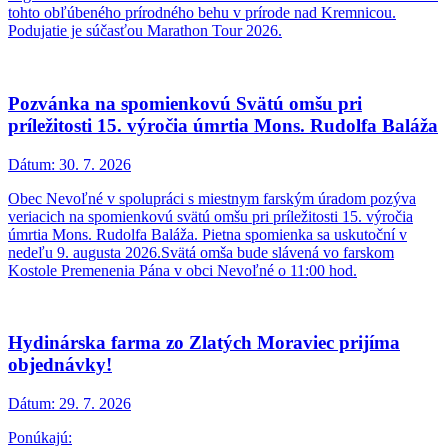
tohto obľúbeného prírodného behu v prírode nad Kremnicou.
Podujatie je súčasťou Marathon Tour 2026.
Pozvánka na spomienkovú Svätú omšu pri
príležitosti 15. výročia úmrtia Mons. Rudolfa Baláža
Dátum:
30. 7. 2026
Obec Nevoľné v spolupráci s miestnym farským úradom pozýva
veriacich na spomienkovú svätú omšu pri príležitosti 15. výročia
úmrtia Mons. Rudolfa Baláža. Pietna spomienka sa uskutoční v
nedeľu 9. augusta 2026.Svätá omša bude slávená vo farskom
Kostole Premenenia Pána v obci Nevoľné o 11:00 hod.
Hydinárska farma zo Zlatých Moraviec prijíma
objednávky!
Dátum:
29. 7. 2026
Ponúkajú: