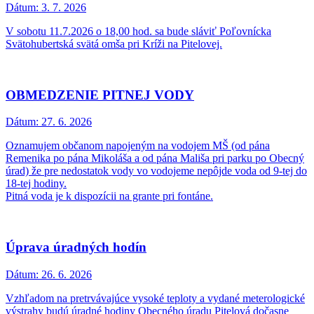
Dátum:
3. 7. 2026
V sobotu 11.7.2026 o 18,00 hod. sa bude sláviť Poľovnícka
Svätohubertská svätá omša pri Kríži na Pitelovej.
OBMEDZENIE PITNEJ VODY
Dátum:
27. 6. 2026
Oznamujem občanom napojeným na vodojem MŠ (od pána
Remenika po pána Mikoláša a od pána Mališa pri parku po Obecný
úrad) že pre nedostatok vody vo vodojeme nepôjde voda od 9-tej do
18-tej hodiny.
Pitná voda je k dispozícii na grante pri fontáne.
Úprava úradných hodín
Dátum:
26. 6. 2026
Vzhľadom na pretrvávajúce vysoké teploty a vydané meterologické
výstrahy budú úradné hodiny Obecného úradu Pitelová dočasne