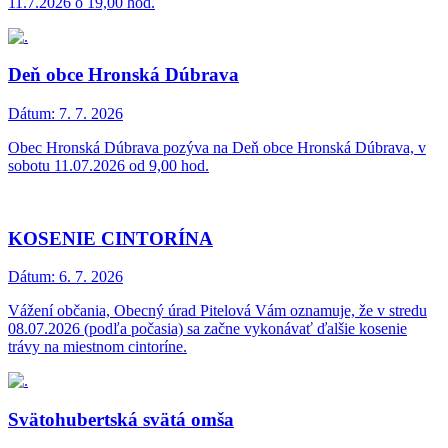
11.7.2026 o 19,00 hod.
Deň obce Hronská Dúbrava
Dátum:
7. 7. 2026
Obec Hronská Dúbrava pozýva na Deň obce Hronská Dúbrava, v
sobotu 11.07.2026 od 9,00 hod.
KOSENIE CINTORÍNA
Dátum:
6. 7. 2026
Vážení občania, Obecný úrad Pitelová Vám oznamuje, že v stredu
08.07.2026 (podľa počasia) sa začne vykonávať ďalšie kosenie
trávy na miestnom cintoríne.
Svätohubertská svätá omša