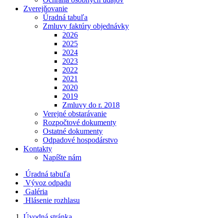
Zverejňovanie
Úradná tabuľa
Zmluvy faktúry objednávky
2026
2025
2024
2023
2022
2021
2020
2019
Zmluvy do r. 2018
Verejné obstarávanie
Rozpočtové dokumenty
Ostatné dokumenty
Odpadové hospodárstvo
Kontakty
Napíšte nám
Úradná tabuľa
Vývoz odpadu
Galéria
Hlásenie rozhlasu
Úvodná stránka