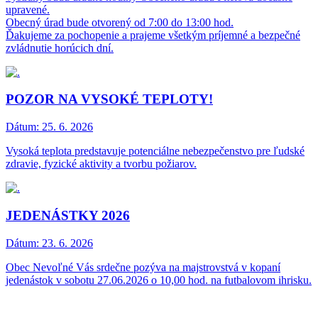
upravené.
Obecný úrad bude otvorený od 7:00 do 13:00 hod.
Ďakujeme za pochopenie a prajeme všetkým príjemné a bezpečné
zvládnutie horúcich dní.
POZOR NA VYSOKÉ TEPLOTY!
Dátum:
25. 6. 2026
Vysoká teplota predstavuje potenciálne nebezpečenstvo pre ľudské
zdravie, fyzické aktivity a tvorbu požiarov.
JEDENÁSTKY 2026
Dátum:
23. 6. 2026
Obec Nevoľné Vás srdečne pozýva na majstrovstvá v kopaní
jedenástok v sobotu 27.06.2026 o 10,00 hod. na futbalovom ihrisku.