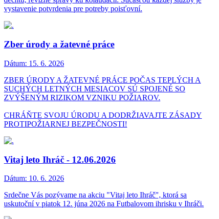
vystavenie potvrdenia pre potreby poisťovní.
Zber úrody a žatevné práce
Dátum:
15. 6. 2026
ZBER ÚRODY A ŽATEVNÉ PRÁCE POČAS TEPLÝCH A
SUCHÝCH LETNÝCH MESIACOV SÚ SPOJENÉ SO
ZVÝŠENÝM RIZIKOM VZNIKU POŽIAROV.
CHRÁŇTE SVOJU ÚRODU A DODRŽIAVAJTE ZÁSADY
PROTIPOŽIARNEJ BEZPEČNOSTI!
Vitaj leto Ihráč - 12.06.2026
Dátum:
10. 6. 2026
Srdečne Vás pozývame na akciu "Vitaj leto Ihráč", ktorá sa
uskutoční v piatok 12. júna 2026 na Futbalovom ihrisku v Ihráči.