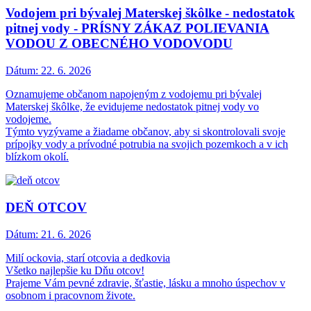
Vodojem pri bývalej Materskej škôlke - nedostatok
pitnej vody - PRÍSNY ZÁKAZ POLIEVANIA
VODOU Z OBECNÉHO VODOVODU
Dátum:
22. 6. 2026
Oznamujeme občanom napojeným z vodojemu pri bývalej
Materskej škôlke, že evidujeme nedostatok pitnej vody vo
vodojeme.
Týmto vyzývame a žiadame občanov, aby si skontrolovali svoje
prípojky vody a prívodné potrubia na svojich pozemkoch a v ich
blízkom okolí.
DEŇ OTCOV
Dátum:
21. 6. 2026
Milí ockovia, starí otcovia a dedkovia
Všetko najlepšie ku Dňu otcov!
Prajeme Vám pevné zdravie, šťastie, lásku a mnoho úspechov v
osobnom i pracovnom živote.