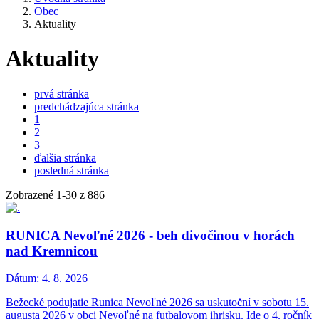
Obec
Aktuality
Aktuality
prvá stránka
predchádzajúca stránka
1
2
3
ďalšia stránka
posledná stránka
Zobrazené
1
-
30
z 886
RUNICA Nevoľné 2026 - beh divočinou v horách
nad Kremnicou
Dátum:
4. 8. 2026
Bežecké podujatie Runica Nevoľné 2026 sa uskutoční v sobotu 15.
augusta 2026 v obci Nevoľné na futbalovom ihrisku. Ide o 4. ročník