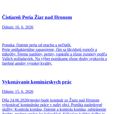
Čistiareň Peria Žiar nad Hronom
Dátum:
16. 6. 2026
Ponuka: čistenie peria od prachu a nečistôt.
Perie antibakteriálne zaparujeme, čím sa likvidujú roztoče a
mikróby. Šijeme paplóny, periny, vankúše a rôzne rozmery podľa
Vašich požiadaviek. Na výber ponúkame rôzne druhy sypkovín a
farebné angíny vysokej kvality.
Vykonávanie kominárskych prác
Dátum:
15. 6. 2026
Dňa 24.06.2026(streda) bude kominár zo Žiaru nad Hronom
vykonávať kominárske práce v našej obci. Ponúka nasledovné
služby: Kontrola komína, čistenie a kontrola komína, odstránenie
dechtu, revízne správy ku kolaudácii. Súčasťou každej služby je