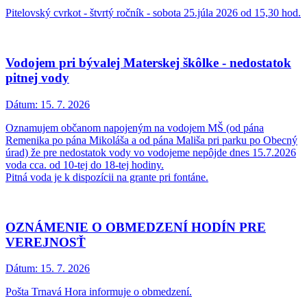
Pitelovský cvrkot - štvrtý ročník - sobota 25.júla 2026 od 15,30 hod.
Vodojem pri bývalej Materskej škôlke - nedostatok
pitnej vody
Dátum:
15. 7. 2026
Oznamujem občanom napojeným na vodojem MŠ (od pána
Remenika po pána Mikoláša a od pána Mališa pri parku po Obecný
úrad) že pre nedostatok vody vo vodojeme nepôjde dnes 15.7.2026
voda cca. od 10-tej do 18-tej hodiny.
Pitná voda je k dispozícii na grante pri fontáne.
OZNÁMENIE O OBMEDZENÍ HODÍN PRE
VEREJNOSŤ
Dátum:
15. 7. 2026
Pošta Trnavá Hora informuje o obmedzení.