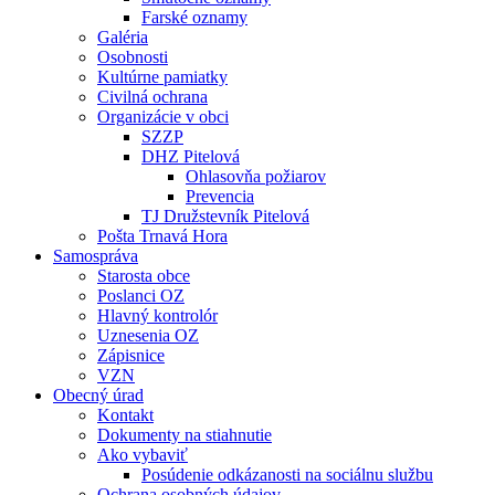
Farské oznamy
Galéria
Osobnosti
Kultúrne pamiatky
Civilná ochrana
Organizácie v obci
SZZP
DHZ Pitelová
Ohlasovňa požiarov
Prevencia
TJ Družstevník Pitelová
Pošta Trnavá Hora
Samospráva
Starosta obce
Poslanci OZ
Hlavný kontrolór
Uznesenia OZ
Zápisnice
VZN
Obecný úrad
Kontakt
Dokumenty na stiahnutie
Ako vybaviť
Posúdenie odkázanosti na sociálnu službu
Ochrana osobných údajov