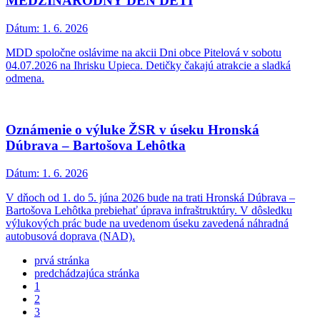
MEDZINÁRODNÝ DEŇ DETÍ
Dátum:
1. 6. 2026
MDD spoločne oslávime na akcii Dni obce Pitelová v sobotu
04.07.2026 na Ihrisku Upieca. Detičky čakajú atrakcie a sladká
odmena.
Oznámenie o výluke ŽSR v úseku Hronská
Dúbrava – Bartošova Lehôtka
Dátum:
1. 6. 2026
V dňoch od 1. do 5. júna 2026 bude na trati Hronská Dúbrava –
Bartošova Lehôtka prebiehať úprava infraštruktúry. V dôsledku
výlukových prác bude na uvedenom úseku zavedená náhradná
autobusová doprava (NAD).
prvá stránka
predchádzajúca stránka
1
2
3