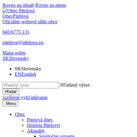
Rovno na obsah
Rovno na menu
Obec
Pitelová
Oficiálne webové sídlo obce
045/6775 131
pitelova@pitelova.eu
Mapa webu
SK
Slovensky
SK
Slovensky
EN
English
Hľadaný výraz
Hľadať
rozšírené vyhľadávanie
Menu
Obec
Pitelová dnes
História Pitelovej
Aktuality
Smútočné oznamy