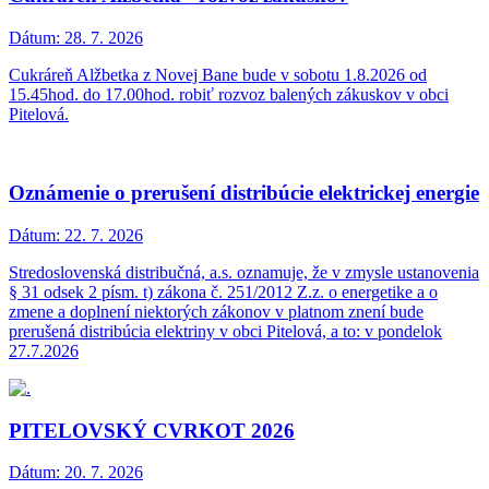
Dátum:
28. 7. 2026
Cukráreň Alžbetka z Novej Bane bude v sobotu 1.8.2026 od
15.45hod. do 17.00hod. robiť rozvoz balených zákuskov v obci
Pitelová.
Oznámenie o prerušení distribúcie elektrickej energie
Dátum:
22. 7. 2026
Stredoslovenská distribučná, a.s. oznamuje, že v zmysle ustanovenia
§ 31 odsek 2 písm. t) zákona č. 251/2012 Z.z. o energetike a o
zmene a doplnení niektorých zákonov v platnom znení bude
prerušená distribúcia elektriny v obci Pitelová, a to: v pondelok
27.7.2026
PITELOVSKÝ CVRKOT 2026
Dátum:
20. 7. 2026