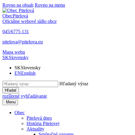
Rovno na obsah
Rovno na menu
Obec
Pitelová
Oficiálne webové sídlo obce
045/6775 131
pitelova@pitelova.eu
Mapa webu
SK
Slovensky
SK
Slovensky
EN
English
Hľadaný výraz
Hľadať
rozšírené vyhľadávanie
Menu
Obec
Pitelová dnes
História Pitelovej
Aktuality
Smútočné oznamy