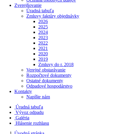
Zverejňovanie
Úradná tabuľa
Zmluvy faktúry objednávky
2026
2025
2024
2023
2022
2021
2020
2019
Zmluvy do r. 2018
Verejné obstarávanie
Rozpočtové dokumenty
Ostatné dokumenty
Odpadové hospodárstvo
Kontakty
Napíšte nám
Úradná tabuľa
Vývoz odpadu
Galéria
Hlásenie rozhlasu
Úvodná stránka