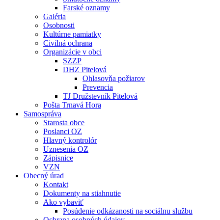
Farské oznamy
Galéria
Osobnosti
Kultúrne pamiatky
Civilná ochrana
Organizácie v obci
SZZP
DHZ Pitelová
Ohlasovňa požiarov
Prevencia
TJ Družstevník Pitelová
Pošta Trnavá Hora
Samospráva
Starosta obce
Poslanci OZ
Hlavný kontrolór
Uznesenia OZ
Zápisnice
VZN
Obecný úrad
Kontakt
Dokumenty na stiahnutie
Ako vybaviť
Posúdenie odkázanosti na sociálnu službu
Ochrana osobných údajov