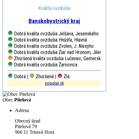
Kvalita ovzdušia
Banskobystrický kraj
Dobrá kvalita ovzdušia
Jelšava, Jesenského
Dobrá kvalita ovzdušia
Hnúšťa, Hlavná
Dobrá kvalita ovzdušia
Zvolen, J. Alexyho
Dobrá kvalita ovzdušia
Žiar nad Hronom, Jilemnického
Zhoršená kvalita ovzdušia
Lučenec, Gemerská cesta
Dobrá kvalita ovzdušia
Žarnovica
Dobrá |
Zhoršená |
Zlá
populair.sk
Obec
Pitelová
Adresa
Obecný úrad
Pitelová 79
966 11 Trnavá Hora