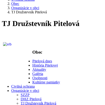
Obec
Organizácie v obci
TJ Družstevník Pitelová
TJ Družstevník Pitelová
Obec
Pitelová dnes
História Pitelovej
Aktuality
Galéria
Osobnosti
Kultúrne pamiatky
Civilná ochrana
Organizácie v obci
SZZP
DHZ Pitelová
TJ Družstevník Pitelová