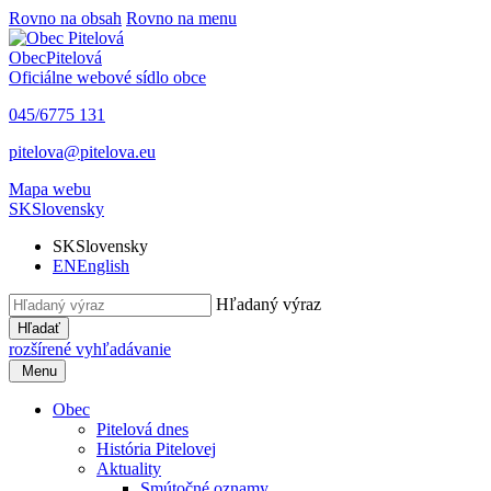
Rovno na obsah
Rovno na menu
Obec
Pitelová
Oficiálne webové sídlo obce
045/6775 131
pitelova@pitelova.eu
Mapa webu
SK
Slovensky
SK
Slovensky
EN
English
Hľadaný výraz
Hľadať
rozšírené vyhľadávanie
Menu
Obec
Pitelová dnes
História Pitelovej
Aktuality
Smútočné oznamy