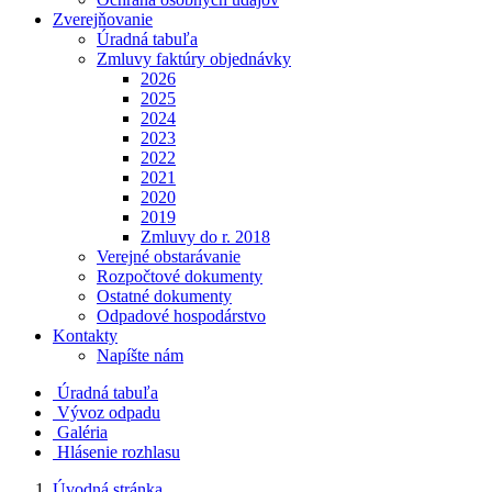
Zverejňovanie
Úradná tabuľa
Zmluvy faktúry objednávky
2026
2025
2024
2023
2022
2021
2020
2019
Zmluvy do r. 2018
Verejné obstarávanie
Rozpočtové dokumenty
Ostatné dokumenty
Odpadové hospodárstvo
Kontakty
Napíšte nám
Úradná tabuľa
Vývoz odpadu
Galéria
Hlásenie rozhlasu
Úvodná stránka