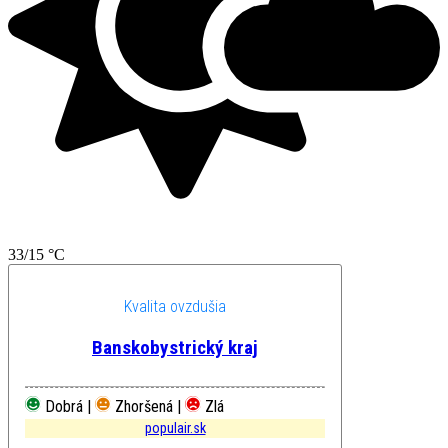
33/15 °C
Kvalita ovzdušia
Banskobystrický kraj
Dobrá |
Zhoršená |
Zlá
populair.sk