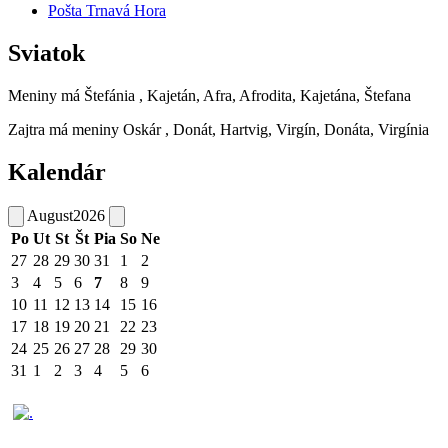
Pošta Trnavá Hora
Sviatok
Meniny má
Štefánia
, Kajetán, Afra, Afrodita, Kajetána, Štefana
Zajtra má meniny
Oskár
, Donát, Hartvig, Virgín, Donáta, Virgínia
Kalendár
August
2026
Po
Ut
St
Št
Pia
So
Ne
27
28
29
30
31
1
2
3
4
5
6
7
8
9
10
11
12
13
14
15
16
17
18
19
20
21
22
23
24
25
26
27
28
29
30
31
1
2
3
4
5
6