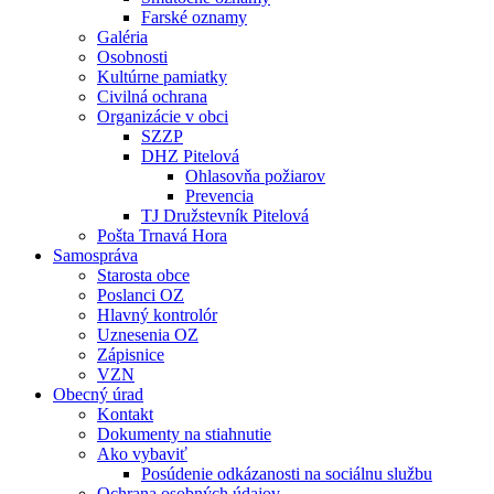
Farské oznamy
Galéria
Osobnosti
Kultúrne pamiatky
Civilná ochrana
Organizácie v obci
SZZP
DHZ Pitelová
Ohlasovňa požiarov
Prevencia
TJ Družstevník Pitelová
Pošta Trnavá Hora
Samospráva
Starosta obce
Poslanci OZ
Hlavný kontrolór
Uznesenia OZ
Zápisnice
VZN
Obecný úrad
Kontakt
Dokumenty na stiahnutie
Ako vybaviť
Posúdenie odkázanosti na sociálnu službu
Ochrana osobných údajov