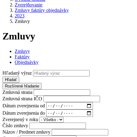
Zverejňovanie
Zmluvy faktúry objednávky
2023
Zmluvy
Zmluvy
Zmluvy
Faktúry
Objednávky
Hľadaný výraz
Hľadať
Rozšírené hľadanie
Zmluvná strana
Zmluvná strana IČO
Dátum zverejnenia od
Dátum zverejnenia do
Zverejnený v roku
Číslo zmluvy
Názov / Predmet zmluvy