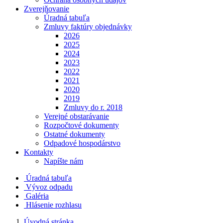
Zverejňovanie
Úradná tabuľa
Zmluvy faktúry objednávky
2026
2025
2024
2023
2022
2021
2020
2019
Zmluvy do r. 2018
Verejné obstarávanie
Rozpočtové dokumenty
Ostatné dokumenty
Odpadové hospodárstvo
Kontakty
Napíšte nám
Úradná tabuľa
Vývoz odpadu
Galéria
Hlásenie rozhlasu
Úvodná stránka