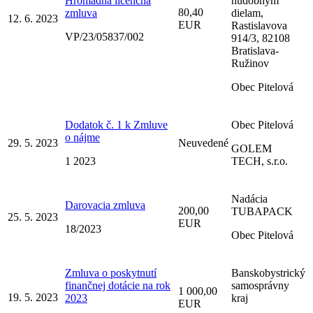
Hromadná licenčná
hudobným
80,40
zmluva
dielam,
12. 6. 2023
EUR
Rastislavova
VP/23/05837/002
914/3, 82108
Bratislava-
Ružinov
Obec Pitelová
Dodatok č. 1 k Zmluve
Obec Pitelová
o nájme
29. 5. 2023
Neuvedené
GOLEM
1 2023
TECH, s.r.o.
Nadácia
Darovacia zmluva
200,00
TUBAPACK
25. 5. 2023
EUR
18/2023
Obec Pitelová
Zmluva o poskytnutí
Banskobystrický
finančnej dotácie na rok
samosprávny
1 000,00
19. 5. 2023
2023
kraj
EUR