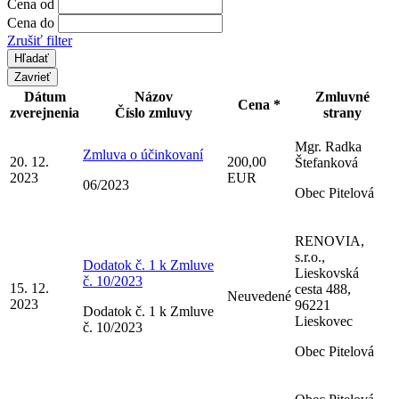
Cena od
Cena do
Zrušiť filter
Zavrieť
Dátum
Názov
Zmluvné
Cena *
zverejnenia
Číslo zmluvy
strany
Mgr. Radka
Zmluva o účinkovaní
20. 12.
200,00
Štefanková
2023
EUR
06/2023
Obec Pitelová
RENOVIA,
s.r.o.,
Dodatok č. 1 k Zmluve
Lieskovská
č. 10/2023
15. 12.
cesta 488,
Neuvedené
2023
96221
Dodatok č. 1 k Zmluve
Lieskovec
č. 10/2023
Obec Pitelová