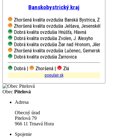
Banskobystrický kraj
Zhoršená kvalita ovzdušia
Banská Bystrica, Zelená
Zhoršená kvalita ovzdušia
Jelšava, Jesenského
Dobrá kvalita ovzdušia
Hnúšťa, Hlavná
Dobrá kvalita ovzdušia
Zvolen, J. Alexyho
Dobrá kvalita ovzdušia
Žiar nad Hronom, Jilemnického
Zhoršená kvalita ovzdušia
Lučenec, Gemerská cesta
Dobrá kvalita ovzdušia
Žarnovica
Dobrá |
Zhoršená |
Zlá
populair.sk
Obec
Pitelová
Adresa
Obecný úrad
Pitelová 79
966 11 Trnavá Hora
Spojenie