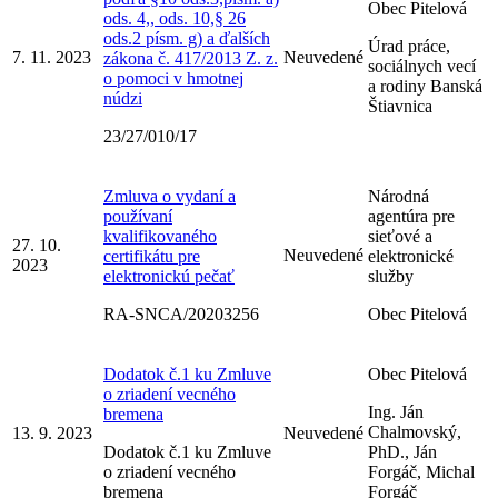
Obec Pitelová
ods. 4,, ods. 10,§ 26
ods.2 písm. g) a ďalších
Úrad práce,
7. 11. 2023
Neuvedené
zákona č. 417/2013 Z. z.
sociálnych vecí
o pomoci v hmotnej
a rodiny Banská
núdzi
Štiavnica
23/27/010/17
Zmluva o vydaní a
Národná
používaní
agentúra pre
kvalifikovaného
sieťové a
27. 10.
Neuvedené
certifikátu pre
elektronické
2023
elektronickú pečať
služby
RA-SNCA/20203256
Obec Pitelová
Dodatok č.1 ku Zmluve
Obec Pitelová
o zriadení vecného
Ing. Ján
bremena
Chalmovský,
13. 9. 2023
Neuvedené
Dodatok č.1 ku Zmluve
PhD., Ján
o zriadení vecného
Forgáč, Michal
bremena
Forgáč