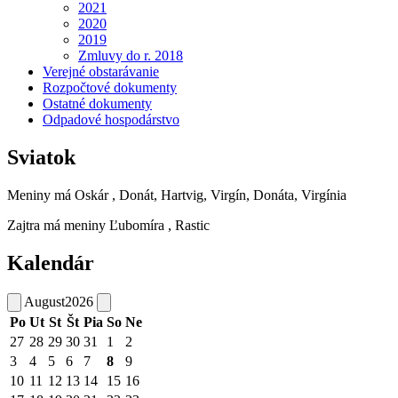
2021
2020
2019
Zmluvy do r. 2018
Verejné obstarávanie
Rozpočtové dokumenty
Ostatné dokumenty
Odpadové hospodárstvo
Sviatok
Meniny má
Oskár
, Donát, Hartvig, Virgín, Donáta, Virgínia
Zajtra má meniny
Ľubomíra
, Rastic
Kalendár
August
2026
Po
Ut
St
Št
Pia
So
Ne
27
28
29
30
31
1
2
3
4
5
6
7
8
9
10
11
12
13
14
15
16