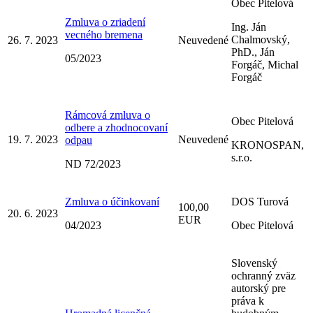
Obec Pitelová
Zmluva o zriadení
Ing. Ján
vecného bremena
Chalmovský,
26. 7. 2023
Neuvedené
PhD., Ján
05/2023
Forgáč, Michal
Forgáč
Rámcová zmluva o
Obec Pitelová
odbere a zhodnocovaní
19. 7. 2023
Neuvedené
odpau
KRONOSPAN,
s.r.o.
ND 72/2023
Zmluva o účinkovaní
DOS Turová
100,00
20. 6. 2023
EUR
04/2023
Obec Pitelová
Slovenský
ochranný zväz
autorský pre
práva k