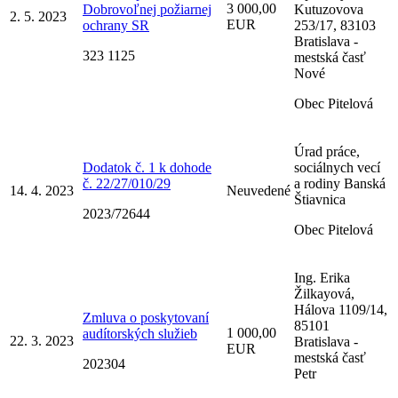
3 000,00
Dobrovoľnej požiarnej
Kutuzovova
2. 5. 2023
EUR
ochrany SR
253/17, 83103
Bratislava -
323 1125
mestská časť
Nové
Obec Pitelová
Úrad práce,
Dodatok č. 1 k dohode
sociálnych vecí
č. 22/27/010/29
a rodiny Banská
14. 4. 2023
Neuvedené
Štiavnica
2023/72644
Obec Pitelová
Ing. Erika
Žilkayová,
Hálova 1109/14,
Zmluva o poskytovaní
85101
1 000,00
audítorských služieb
22. 3. 2023
Bratislava -
EUR
mestská časť
202304
Petr