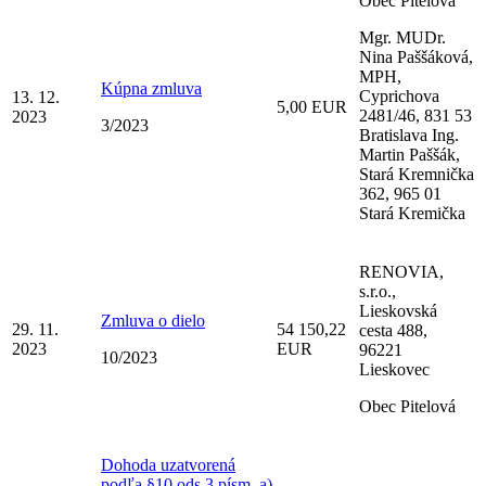
Obec Pitelová
Mgr. MUDr.
Nina Paššáková,
MPH,
Kúpna zmluva
Cyprichova
13. 12.
5,00 EUR
2481/46, 831 53
2023
3/2023
Bratislava Ing.
Martin Paššák,
Stará Kremnička
362, 965 01
Stará Kremička
RENOVIA,
s.r.o.,
Lieskovská
Zmluva o dielo
29. 11.
54 150,22
cesta 488,
2023
EUR
96221
10/2023
Lieskovec
Obec Pitelová
Dohoda uzatvorená
podľa §10 ods.3,písm. a)