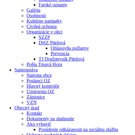
Farské oznamy
Galéria
Osobnosti
Kultúrne pamiatky
Civilná ochrana
Organizácie v obci
SZZP
DHZ Pitelová
Ohlasovňa požiarov
Prevencia
TJ Družstevník Pitelová
Pošta Trnavá Hora
Samospráva
Starosta obce
Poslanci OZ
Hlavný kontrolór
Uznesenia OZ
Zápisnice
VZN
Obecný úrad
Kontakt
Dokumenty na stiahnutie
Ako vybaviť
Posúdenie odkázanosti na sociálnu službu
Ochrana osobných údajov