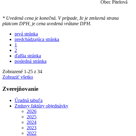
Obec Pitelová
* Uvedená cena je konečná. V prípade, že je zmluvná strana
platcom DPH, je cena uvedená vrátane DPH.
prvá stránka
predchádzajúca stránka
1
2
ďalšia stránka
posledná stránka
Zobrazené
1
-
25
z 34
Zobraziť všetko
Zverejňovanie
Úradná tabuľa
Zmluvy faktúry objednávky
2026
2025
2024
2023
2022