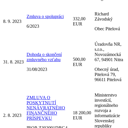
Richard
Zmluva o spolupráci
332,00
Závodský
8. 9. 2023
EUR
6/2023
Obec Pitelová
Úradovňa NR,
s.r.o.,
Dohoda o skončení
Novozámocká
500,00
zmluvného vzťahu
67, 94901 Nitra
31. 8. 2023
EUR
31/08/2023
Obecný úrad,
Pitelová 79,
96611 Pitelová
Ministerstvo
ZMLUVA O
investícií,
POSKYTNUTÍ
regionálneho
NENÁVRATNÉHO
rozvoja a
18 200,00
FINANČNÉHO
2. 8. 2023
informatizácie
EUR
PRÍSPEVKU
Slovenskej
republiky
IROP-Z302091DBG4-