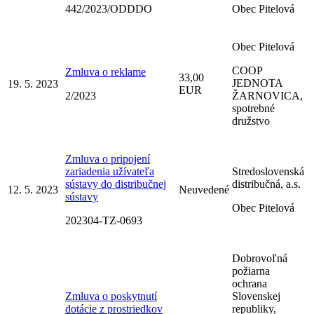
442/2023/ODDDO
Obec Pitelová
Obec Pitelová
COOP
Zmluva o reklame
33,00
JEDNOTA
19. 5. 2023
EUR
2/2023
ŽARNOVICA,
spotrebné
družstvo
Zmluva o pripojení
zariadenia užívateľa
Stredoslovenská
sústavy do distribučnej
distribučná, a.s.
12. 5. 2023
Neuvedené
sústavy
Obec Pitelová
202304-TZ-0693
Dobrovoľná
požiarna
ochrana
Zmluva o poskytnutí
Slovenskej
dotácie z prostriedkov
republiky,