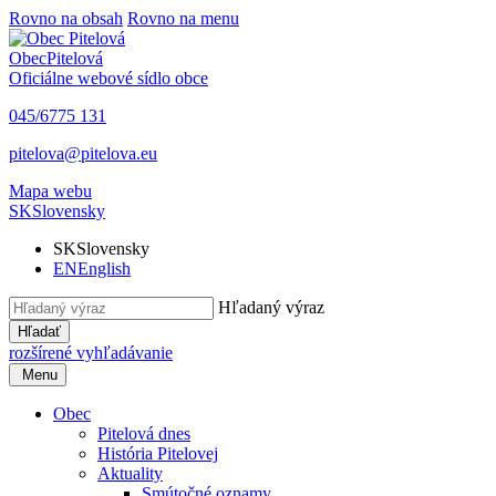
Rovno na obsah
Rovno na menu
Obec
Pitelová
Oficiálne webové sídlo obce
045/6775 131
pitelova@pitelova.eu
Mapa webu
SK
Slovensky
SK
Slovensky
EN
English
Hľadaný výraz
Hľadať
rozšírené vyhľadávanie
Menu
Obec
Pitelová dnes
História Pitelovej
Aktuality
Smútočné oznamy