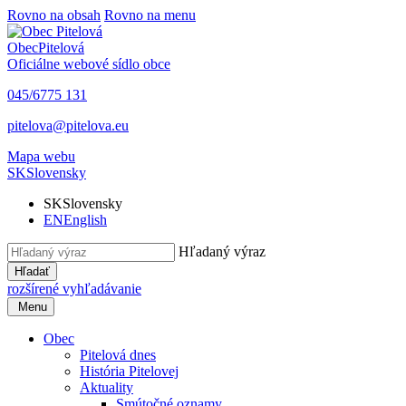
Rovno na obsah
Rovno na menu
Obec
Pitelová
Oficiálne webové sídlo obce
045/6775 131
pitelova@pitelova.eu
Mapa webu
SK
Slovensky
SK
Slovensky
EN
English
Hľadaný výraz
Hľadať
rozšírené vyhľadávanie
Menu
Obec
Pitelová dnes
História Pitelovej
Aktuality
Smútočné oznamy