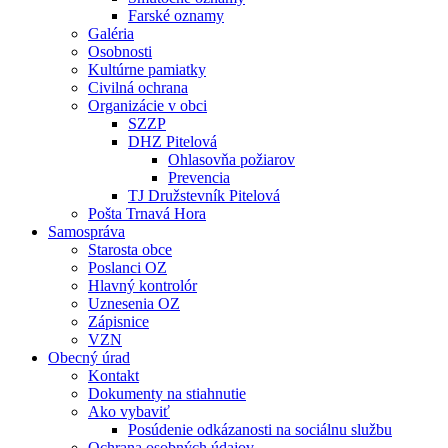
Farské oznamy
Galéria
Osobnosti
Kultúrne pamiatky
Civilná ochrana
Organizácie v obci
SZZP
DHZ Pitelová
Ohlasovňa požiarov
Prevencia
TJ Družstevník Pitelová
Pošta Trnavá Hora
Samospráva
Starosta obce
Poslanci OZ
Hlavný kontrolór
Uznesenia OZ
Zápisnice
VZN
Obecný úrad
Kontakt
Dokumenty na stiahnutie
Ako vybaviť
Posúdenie odkázanosti na sociálnu službu
Ochrana osobných údajov