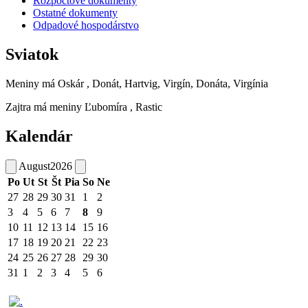
Rozpočtové dokumenty
Ostatné dokumenty
Odpadové hospodárstvo
Sviatok
Meniny má
Oskár
, Donát, Hartvig, Virgín, Donáta, Virgínia
Zajtra má meniny
Ľubomíra
, Rastic
Kalendár
August
2026
Po
Ut
St
Št
Pia
So
Ne
27
28
29
30
31
1
2
3
4
5
6
7
8
9
10
11
12
13
14
15
16
17
18
19
20
21
22
23
24
25
26
27
28
29
30
31
1
2
3
4
5
6