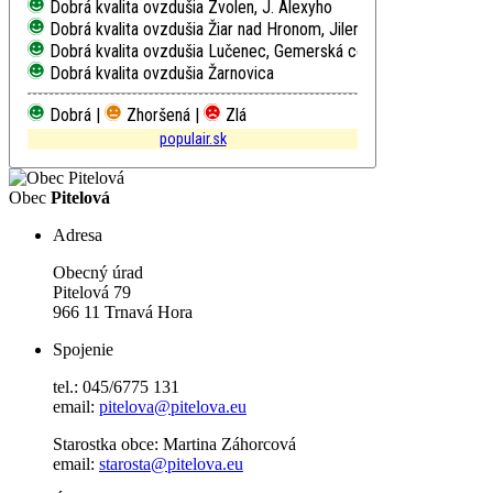
Dobrá kvalita ovzdušia
Zvolen, J. Alexyho
Dobrá kvalita ovzdušia
Žiar nad Hronom, Jilemnického
Dobrá kvalita ovzdušia
Lučenec, Gemerská cesta
Dobrá kvalita ovzdušia
Žarnovica
Dobrá |
Zhoršená |
Zlá
populair.sk
Obec
Pitelová
Adresa
Obecný úrad
Pitelová 79
966 11 Trnavá Hora
Spojenie
tel.: 045/6775 131
email:
pitelova@pitelova.eu
Starostka obce: Martina Záhorcová
email:
starosta@pitelova.eu