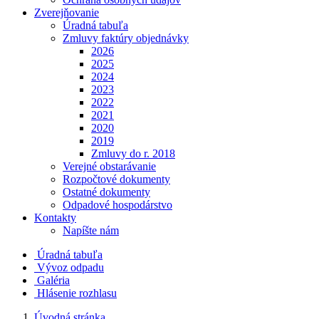
Zverejňovanie
Úradná tabuľa
Zmluvy faktúry objednávky
2026
2025
2024
2023
2022
2021
2020
2019
Zmluvy do r. 2018
Verejné obstarávanie
Rozpočtové dokumenty
Ostatné dokumenty
Odpadové hospodárstvo
Kontakty
Napíšte nám
Úradná tabuľa
Vývoz odpadu
Galéria
Hlásenie rozhlasu
Úvodná stránka