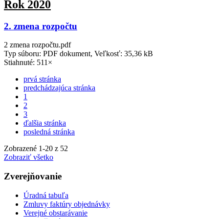
Rok 2020
2. zmena rozpočtu
2 zmena rozpočtu.pdf
Typ súboru: PDF dokument, Veľkosť: 35,36 kB
Stiahnuté: 511×
prvá stránka
predchádzajúca stránka
1
2
3
ďalšia stránka
posledná stránka
Zobrazené
1
-
20
z 52
Zobraziť všetko
Zverejňovanie
Úradná tabuľa
Zmluvy faktúry objednávky
Verejné obstarávanie