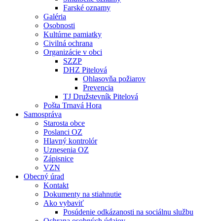
Farské oznamy
Galéria
Osobnosti
Kultúrne pamiatky
Civilná ochrana
Organizácie v obci
SZZP
DHZ Pitelová
Ohlasovňa požiarov
Prevencia
TJ Družstevník Pitelová
Pošta Trnavá Hora
Samospráva
Starosta obce
Poslanci OZ
Hlavný kontrolór
Uznesenia OZ
Zápisnice
VZN
Obecný úrad
Kontakt
Dokumenty na stiahnutie
Ako vybaviť
Posúdenie odkázanosti na sociálnu službu
Ochrana osobných údajov