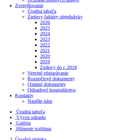
Zverejňovanie
Úradná tabuľa
Zmluvy faktúry objednávky
2026
2025
2024
2023
2022
2021
2020
2019
Zmluvy do r. 2018
Verejné obstarávanie
Rozpočtové dokumenty
Ostatné dokumenty
Odpadové hospodárstvo
Kontakty
Napíšte nám
Úradná tabuľa
Vývoz odpadu
Galéria
Hlásenie rozhlasu
Úvodná stránka