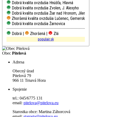
Dobrá kvalita ovzdušia
Hnúšťa, Hlavná
Dobrá kvalita ovzdušia
Zvolen, J. Alexyho
Dobrá kvalita ovzdušia
Žiar nad Hronom, Jilemnického
Zhoršená kvalita ovzdušia
Lučenec, Gemerská cesta
Dobrá kvalita ovzdušia
Žarnovica
Dobrá |
Zhoršená |
Zlá
populair.sk
Obec
Pitelová
Adresa
Obecný úrad
Pitelová 79
966 11 Trnavá Hora
Spojenie
tel.: 045/6775 131
email:
pitelova@pitelova.eu
Starostka obce: Martina Záhorcová
email:
starosta@pitelova.eu