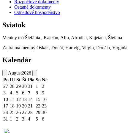
Rozpočtové dokumenty
Ostatné dokumenty
Odpadové hospodárstvo
Sviatok
Meniny má
Štefánia
, Kajetán, Afra, Afrodita, Kajetána, Štefana
Zajtra má meniny
Oskár
, Donát, Hartvig, Virgín, Donáta, Virgínia
Kalendár
August
2026
Po
Ut
St
Št
Pia
So
Ne
27
28
29
30
31
1
2
3
4
5
6
7
8
9
10
11
12
13
14
15
16
17
18
19
20
21
22
23
24
25
26
27
28
29
30
31
1
2
3
4
5
6