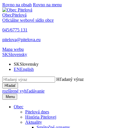
Rovno na obsah
Rovno na menu
Obec
Pitelová
Oficiálne webové sídlo obce
045/6775 131
pitelova@pitelova.eu
Mapa webu
SK
Slovensky
SK
Slovensky
EN
English
Hľadaný výraz
Hľadať
rozšírené vyhľadávanie
Menu
Obec
Pitelová dnes
História Pitelovej
Aktuality
Smútočné oznamy