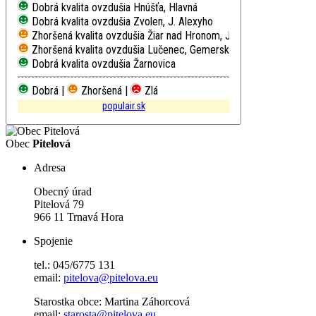
Dobrá kvalita ovzdušia
Hnúšťa, Hlavná
Dobrá kvalita ovzdušia
Zvolen, J. Alexyho
Zhoršená kvalita ovzdušia
Žiar nad Hronom, Jilemnického
Zhoršená kvalita ovzdušia
Lučenec, Gemerská cesta
Dobrá kvalita ovzdušia
Žarnovica
Dobrá |
Zhoršená |
Zlá
populair.sk
Obec
Pitelová
Adresa
Obecný úrad
Pitelová 79
966 11 Trnavá Hora
Spojenie
tel.: 045/6775 131
email:
pitelova@pitelova.eu
Starostka obce: Martina Záhorcová
email:
starosta@pitelova.eu