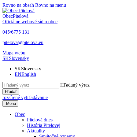
Rovno na obsah
Rovno na menu
Obec
Pitelová
Oficiálne webové sídlo obce
045/6775 131
pitelova@pitelova.eu
Mapa webu
SK
Slovensky
SK
Slovensky
EN
English
Hľadaný výraz
Hľadať
rozšírené vyhľadávanie
Menu
Obec
Pitelová dnes
História Pitelovej
Aktuality
Smútočné oznamy