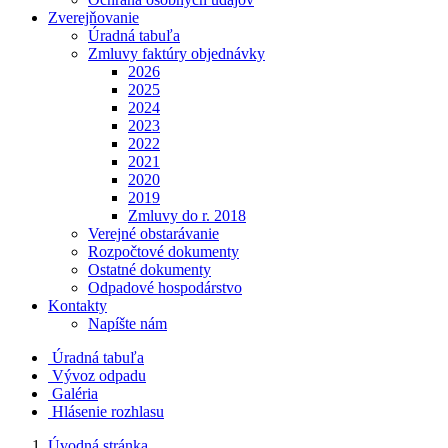
Zverejňovanie
Úradná tabuľa
Zmluvy faktúry objednávky
2026
2025
2024
2023
2022
2021
2020
2019
Zmluvy do r. 2018
Verejné obstarávanie
Rozpočtové dokumenty
Ostatné dokumenty
Odpadové hospodárstvo
Kontakty
Napíšte nám
Úradná tabuľa
Vývoz odpadu
Galéria
Hlásenie rozhlasu
Úvodná stránka