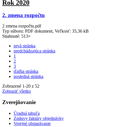
Rok 2020
2. zmena rozpočtu
2 zmena rozpočtu.pdf
Typ súboru: PDF dokument, Veľkosť: 35,36 kB
Stiahnuté: 513×
prvá stránka
predchádzajúca stránka
1
2
3
ďalšia stránka
posledná stránka
Zobrazené
1
-
20
z 52
Zobraziť všetko
Zverejňovanie
Úradná tabuľa
Zmluvy faktúry objednávky
Verejné obstarávanie