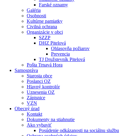
Farské oznamy
Galéria
Osobnosti
Kultúrne pamiatky
Civilná ochrana
Organizácie v obci
SZZP
DHZ Pitelová
Ohlasovňa požiarov
Prevencia
TJ Družstevník Pitelová
Pošta Trnavá Hora
Samospráva
Starosta obce
Poslanci OZ
Hlavný kontrolór
Uznesenia OZ
Zápisnice
VZN
Obecný úrad
Kontakt
Dokumenty na stiahnutie
Ako vybaviť
Posúdenie odkázanosti na sociálnu službu
Ochrana osobných údajov