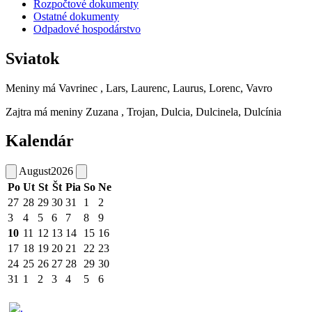
Rozpočtové dokumenty
Ostatné dokumenty
Odpadové hospodárstvo
Sviatok
Meniny má
Vavrinec
, Lars, Laurenc, Laurus, Lorenc, Vavro
Zajtra má meniny
Zuzana
, Trojan, Dulcia, Dulcinela, Dulcínia
Kalendár
August
2026
Po
Ut
St
Št
Pia
So
Ne
27
28
29
30
31
1
2
3
4
5
6
7
8
9
10
11
12
13
14
15
16
17
18
19
20
21
22
23
24
25
26
27
28
29
30
31
1
2
3
4
5
6