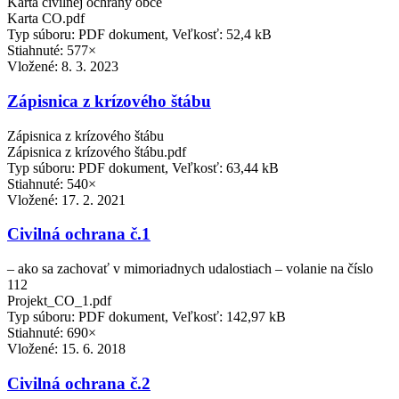
Karta civilnej ochrany obce
Karta CO.pdf
Typ súboru: PDF dokument, Veľkosť: 52,4 kB
Stiahnuté: 577×
Vložené:
8. 3. 2023
Zápisnica z krízového štábu
Zápisnica z krízového štábu
Zápisnica z krízového štábu.pdf
Typ súboru: PDF dokument, Veľkosť: 63,44 kB
Stiahnuté: 540×
Vložené:
17. 2. 2021
Civilná ochrana č.1
– ako sa zachovať v mimoriadnych udalostiach – volanie na číslo
112
Projekt_CO_1.pdf
Typ súboru: PDF dokument, Veľkosť: 142,97 kB
Stiahnuté: 690×
Vložené:
15. 6. 2018
Civilná ochrana č.2