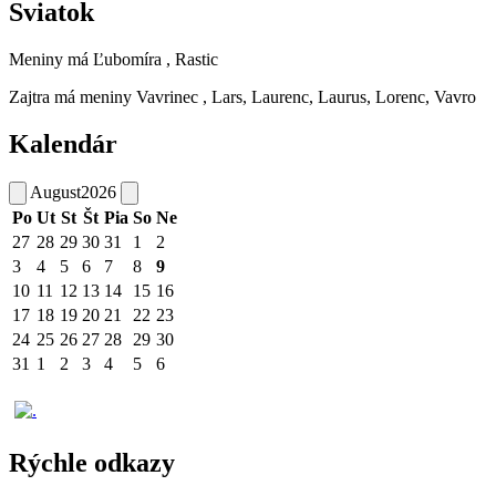
Sviatok
Meniny má
Ľubomíra
, Rastic
Zajtra má meniny
Vavrinec
, Lars, Laurenc, Laurus, Lorenc, Vavro
Kalendár
August
2026
Po
Ut
St
Št
Pia
So
Ne
27
28
29
30
31
1
2
3
4
5
6
7
8
9
10
11
12
13
14
15
16
17
18
19
20
21
22
23
24
25
26
27
28
29
30
31
1
2
3
4
5
6
Rýchle odkazy