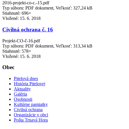
2016-projekt-co-c.-15.pdf
Typ súboru: PDF dokument, Veľkosť: 327,24 kB
Stiahnuté: 696×
Vložené:
15. 6. 2018
Civilná ochrana č. 16
Projekt-CO-č-16.pdf
Typ súboru: PDF dokument, Veľkosť: 313,34 kB
Stiahnuté: 578×
Vložené:
15. 6. 2018
Obec
Pitelová dnes
História Pitelovej
Aktuality
Galéria
Osobnosti
Kultúrne pamiatky
Civilná ochrana
Organizácie v obci
Pošta Trnavá Hora