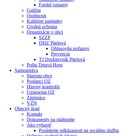
Farské oznamy
Galéria
Osobnosti
Kultúrne pamiatky
Civilná ochrana
Organizácie v obci
SZZP
DHZ Pitelová
Ohlasovňa požiarov
Prevencia
TJ Družstevník Pitelová
Pošta Trnavá Hora
Samospráva
Starosta obce
Poslanci OZ
Hlavný kontrolór
Uznesenia OZ
Zápisnice
VZN
Obecný úrad
Kontakt
Dokumenty na stiahnutie
Ako vybaviť
Posúdenie odkázanosti na sociálnu službu
Ochrana osobných údajov