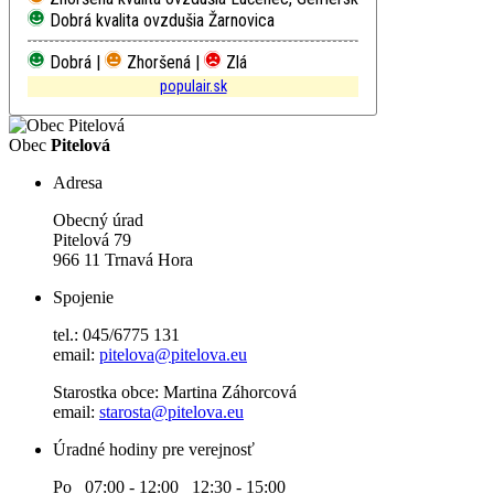
Dobrá kvalita ovzdušia
Žarnovica
Dobrá |
Zhoršená |
Zlá
populair.sk
Obec
Pitelová
Adresa
Obecný úrad
Pitelová 79
966 11 Trnavá Hora
Spojenie
tel.: 045/6775 131
email:
pitelova@pitelova.eu
Starostka obce: Martina Záhorcová
email:
starosta@pitelova.eu
Úradné hodiny pre verejnosť
Po 07:00 - 12:00 12:30 - 15:00