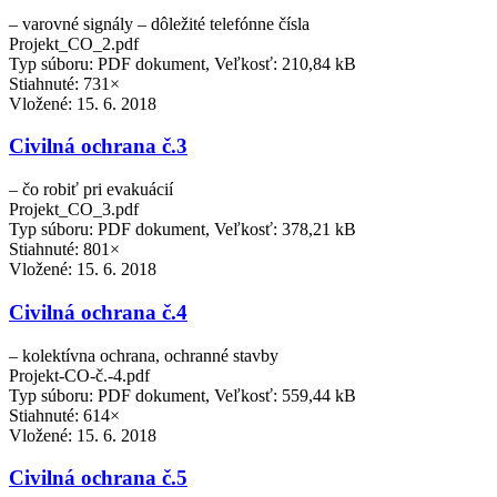
– varovné signály – dôležité telefónne čísla
Projekt_CO_2.pdf
Typ súboru: PDF dokument, Veľkosť: 210,84 kB
Stiahnuté: 731×
Vložené:
15. 6. 2018
Civilná ochrana č.3
– čo robiť pri evakuácií
Projekt_CO_3.pdf
Typ súboru: PDF dokument, Veľkosť: 378,21 kB
Stiahnuté: 801×
Vložené:
15. 6. 2018
Civilná ochrana č.4
– kolektívna ochrana, ochranné stavby
Projekt-CO-č.-4.pdf
Typ súboru: PDF dokument, Veľkosť: 559,44 kB
Stiahnuté: 614×
Vložené:
15. 6. 2018
Civilná ochrana č.5