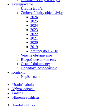
Zverejňovanie
Úradná tabuľa
Zmluvy faktúry objednávky
2026
2025
2024
2023
2022
2021
2020
2019
Zmluvy do r. 2018
Verejné obstarávanie
Rozpočtové dokumenty
Ostatné dokumenty
Odpadové hospodárstvo
Kontakty
Napíšte nám
Úradná tabuľa
Vývoz odpadu
Galéria
Hlásenie rozhlasu
Úvodná stránka