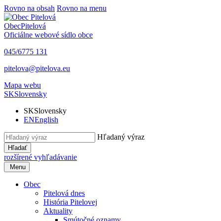
Rovno na obsah
Rovno na menu
Obec
Pitelová
Oficiálne webové sídlo obce
045/6775 131
pitelova@pitelova.eu
Mapa webu
SK
Slovensky
SK
Slovensky
EN
English
Hľadaný výraz
Hľadať
rozšírené vyhľadávanie
Menu
Obec
Pitelová dnes
História Pitelovej
Aktuality
Smútočné oznamy