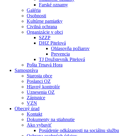
Farské oznamy
Galéria
Osobnosti
Kultúrne pamiatky
Civilná ochrana
Organizácie v obci
SZZP
DHZ Pitelová
Ohlasovňa požiarov
Prevencia
TJ Družstevník Pitelová
Pošta Trnavá Hora
Samospráva
Starosta obce
Poslanci OZ
Hlavný kontrolór
Uznesenia OZ
Zápisnice
VZN
Obecný úrad
Kontakt
Dokumenty na stiahnutie
Ako vybaviť
Posúdenie odkázanosti na sociálnu službu
Ochrana osobných údajov