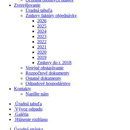
Zverejňovanie
Úradná tabuľa
Zmluvy faktúry objednávky
2026
2025
2024
2023
2022
2021
2020
2019
Zmluvy do r. 2018
Verejné obstarávanie
Rozpočtové dokumenty
Ostatné dokumenty
Odpadové hospodárstvo
Kontakty
Napíšte nám
Úradná tabuľa
Vývoz odpadu
Galéria
Hlásenie rozhlasu
Úvodná stránka