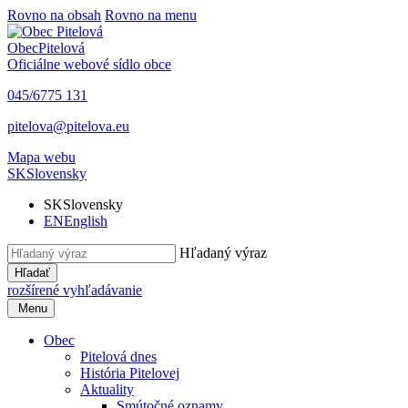
Rovno na obsah
Rovno na menu
Obec
Pitelová
Oficiálne webové sídlo obce
045/6775 131
pitelova@pitelova.eu
Mapa webu
SK
Slovensky
SK
Slovensky
EN
English
Hľadaný výraz
Hľadať
rozšírené vyhľadávanie
Menu
Obec
Pitelová dnes
História Pitelovej
Aktuality
Smútočné oznamy