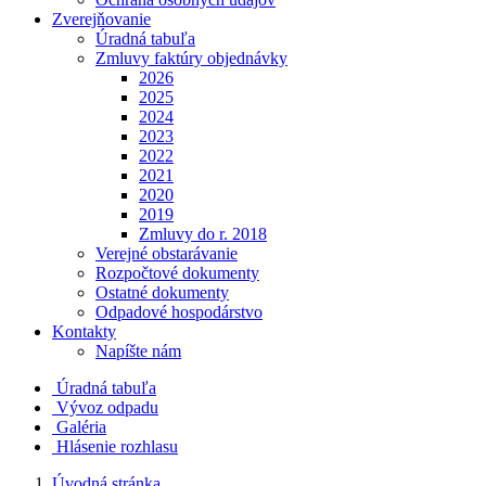
Zverejňovanie
Úradná tabuľa
Zmluvy faktúry objednávky
2026
2025
2024
2023
2022
2021
2020
2019
Zmluvy do r. 2018
Verejné obstarávanie
Rozpočtové dokumenty
Ostatné dokumenty
Odpadové hospodárstvo
Kontakty
Napíšte nám
Úradná tabuľa
Vývoz odpadu
Galéria
Hlásenie rozhlasu
Úvodná stránka