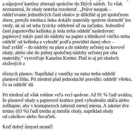
a nápojové kartóny zbierajú spoločne do žltých nádob. To však
neznamená, že obaly netreba rozoberať. „Práve naopak –
oddeľovanie jednotlivých častí obalov je dôležité aj pri spoločnom
zbere, pretože triediaca linka dokáže materiály správne dotriediť len
vtedy, ak sú od seba fyzicky oddelené už na začiatku. Jednotlivé
časti jogurtového kelímku je teda treba oddeliť nasledovne:
papierový rukáv patrí do nádoby na papier a hliníkové viečko treba
oddeliť od kelímka a vyhodiť podľa pravidiel danej obce –
buď zvlášť – do nádoby na plast a do nádoby určenej na kovové
obaly, alebo obe do jednej spoločnej nádoby určenej pre oba
materiály,” vysvetľuje Katarína Kretter. Platí to aj pri obaloch
zložených z
rôznych plastov. Napríklad z vaničky na mäso treba oddeliť
plastovú fóliu. Pri triedení platí jednoduché pravidlo: oddeliť všetko,
čo sa oddeliť dá.
Pri triedení už však robíme veľa vecí správne. Až 91 % ľudí uvádza,
že plastové obaly a papierové krabice pred vyhodením stláča alebo
zošliapne, aby v kontajneroch zaberali menej miesta. A takmer dve
tretiny (63 %) ľudí triedia aj menšie obaly, napríklad obaly
od cukríkov alebo žuvačiek.
Keď dobrý úmysel nestačí