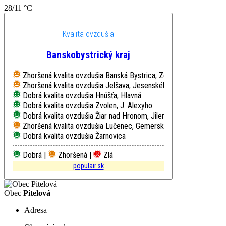
28/11 °C
Kvalita ovzdušia
Banskobystrický kraj
Zhoršená kvalita ovzdušia
Banská Bystrica, Zelená
Zhoršená kvalita ovzdušia
Jelšava, Jesenského
Dobrá kvalita ovzdušia
Hnúšťa, Hlavná
Dobrá kvalita ovzdušia
Zvolen, J. Alexyho
Dobrá kvalita ovzdušia
Žiar nad Hronom, Jilemnického
Zhoršená kvalita ovzdušia
Lučenec, Gemerská cesta
Dobrá kvalita ovzdušia
Žarnovica
Dobrá |
Zhoršená |
Zlá
populair.sk
Obec
Pitelová
Adresa