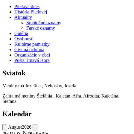
Pitelová dnes
História Pitelovej
Aktuality
Smútočné oznamy
Farské oznamy
Galéria
Osobnosti
Kultúrne pamiatky
Civilná ochrana
Organizácie v obci
Pošta Trnavá Hora
Sviatok
Meniny má
Jozefína
, Nehoslav, Jozefa
Zajtra má meniny
Štefánia
, Kajetán, Afra, Afrodita, Kajetána,
Štefana
Kalendár
August
2026
Po
Ut
St
Št
Pia
So
Ne