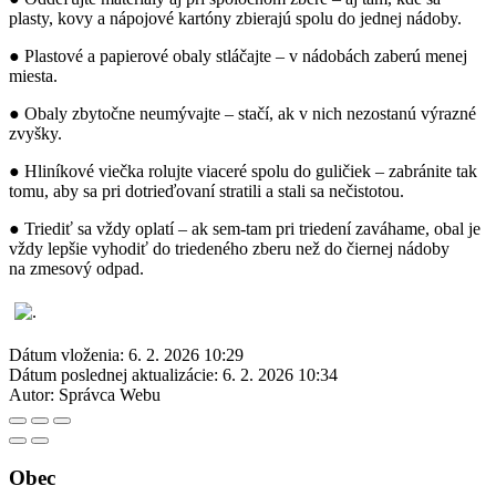
plasty, kovy a nápojové kartóny zbierajú spolu do jednej nádoby.
● Plastové a papierové obaly stláčajte – v nádobách zaberú menej
miesta.
● Obaly zbytočne neumývajte – stačí, ak v nich nezostanú výrazné
zvyšky.
● Hliníkové viečka rolujte viaceré spolu do guličiek – zabránite tak
tomu, aby sa pri dotrieďovaní stratili a stali sa nečistotou.
● Triediť sa vždy oplatí – ak sem-tam pri triedení zaváhame, obal je
vždy lepšie vyhodiť do triedeného zberu než do čiernej nádoby
na zmesový odpad.
Dátum vloženia:
6. 2. 2026 10:29
Dátum poslednej aktualizácie:
6. 2. 2026 10:34
Autor:
Správca Webu
Obec