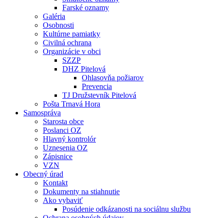
Farské oznamy
Galéria
Osobnosti
Kultúrne pamiatky
Civilná ochrana
Organizácie v obci
SZZP
DHZ Pitelová
Ohlasovňa požiarov
Prevencia
TJ Družstevník Pitelová
Pošta Trnavá Hora
Samospráva
Starosta obce
Poslanci OZ
Hlavný kontrolór
Uznesenia OZ
Zápisnice
VZN
Obecný úrad
Kontakt
Dokumenty na stiahnutie
Ako vybaviť
Posúdenie odkázanosti na sociálnu službu
Ochrana osobných údajov