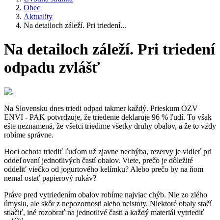
Obec
Aktuality
Na detailoch záleží. Pri triedení...
Na detailoch záleží. Pri triedení
odpadu zvlášť
Na Slovensku dnes triedi odpad takmer každý. Prieskum OZV
ENVI - PAK potvrdzuje, že triedenie deklaruje 96 % ľudí. To však
ešte neznamená, že všetci triedime všetky druhy obalov, a že to vždy
robíme správne.
Hoci ochota triediť ľuďom už zjavne nechýba, rezervy je vidieť pri
oddeľovaní jednotlivých častí obalov. Viete, prečo je dôležité
oddeliť viečko od jogurtového kelímku? Alebo prečo by na ňom
nemal ostať papierový rukáv?
Práve pred vytriedením obalov robíme najviac chýb. Nie zo zlého
úmyslu, ale skôr z nepozornosti alebo neistoty. Niektoré obaly stačí
stlačiť, iné rozobrať na jednotlivé časti a každý materiál vytriediť