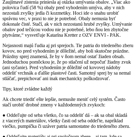
Zaujímavé zistenia priniesla aj otázka umývania obalov. „Viac ako
polovica ľudí (58 %) obaly pred vyhodením umýva, aby v nich
nezostali zvyšky jedla či kozmetiky. Hoci ide o snahu urobiť
správnu vec, v praxi to nie je potrebné. Obaly nemusia byť
dokonale čisté. Stačí, ak v nich nezostanú hrubé zvyšky. Umývanie
obalov pod tečúcou vodou nie je potrebné, lebo ňou len zbytočne
plytváme,“ vysvetľuje Katarína Kretter z OZV ENVI - PAK.
Nejasnosti majú ľudia aj pri sprejoch. Tie patria do triedeného zberu
kovov, no pred vyhodením je dôležité, aby boli skutočne prázdne.
Prázdny sprej znamená, že by v ňom nemal ostať žiaden obsah.
Jednoduchou pomôckou je, že po stlačení už nepočuť žiadny zvuk
(ani syčanie). Pred vyhodením je dôležité od kovovej nádoby
oddeliť vrchnák a ďalšie plastové časti. Samotný sprej by sa nemal
stláčať, prepichovať ani inak mechanicky poškodzovať.
Tipy, ktoré zvládne každý
Ak chcete triediť ešte lepšie, nemusíte meniť celý systém. Často
stačí urobiť drobné zmeny v každodenných zvykoch:
● Oddeľujte od seba všetko, čo sa oddeliť dá – ak sa obal skladá
z viacerých materiálov, všetky časti od seba oddeľte, napríklad
viečko, pumpička či uzáver patria samostatne do triedeného zberu.
● Oddeľujte materiály aj pri spoločnom zbere – aj tam, kde sa