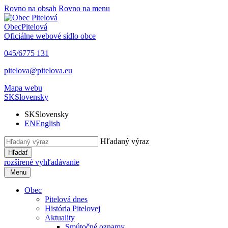
Rovno na obsah
Rovno na menu
Obec
Pitelová
Oficiálne webové sídlo obce
045/6775 131
pitelova@pitelova.eu
Mapa webu
SK
Slovensky
SK
Slovensky
EN
English
Hľadaný výraz
Hľadať
rozšírené vyhľadávanie
Menu
Obec
Pitelová dnes
História Pitelovej
Aktuality
Smútočné oznamy