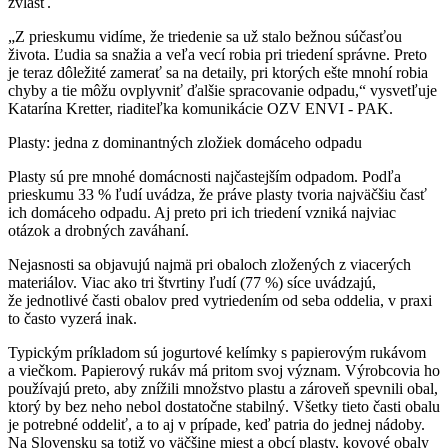
zvlášť.
„Z prieskumu vidíme, že triedenie sa už stalo bežnou súčasťou
života. Ľudia sa snažia a veľa vecí robia pri triedení správne. Preto
je teraz dôležité zamerať sa na detaily, pri ktorých ešte mnohí robia
chyby a tie môžu ovplyvniť ďalšie spracovanie odpadu,“ vysvetľuje
Katarína Kretter, riaditeľka komunikácie OZV ENVI - PAK.
Plasty: jedna z dominantných zložiek domáceho odpadu
Plasty sú pre mnohé domácnosti najčastejším odpadom. Podľa
prieskumu 33 % ľudí uvádza, že práve plasty tvoria najväčšiu časť
ich domáceho odpadu. Aj preto pri ich triedení vzniká najviac
otázok a drobných zaváhaní.
Nejasnosti sa objavujú najmä pri obaloch zložených z viacerých
materiálov. Viac ako tri štvrtiny ľudí (77 %) síce uvádzajú,
že jednotlivé časti obalov pred vytriedením od seba oddelia, v praxi
to často vyzerá inak.
Typickým príkladom sú jogurtové kelímky s papierovým rukávom
a viečkom. Papierový rukáv má pritom svoj význam. Výrobcovia ho
používajú preto, aby znížili množstvo plastu a zároveň spevnili obal,
ktorý by bez neho nebol dostatočne stabilný. Všetky tieto časti obalu
je potrebné oddeliť, a to aj v prípade, keď patria do jednej nádoby.
Na Slovensku sa totiž vo väčšine miest a obcí plasty, kovové obaly