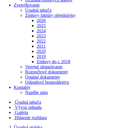
Zverejňovanie
Úradná tabuľa
Zmluvy faktúry objednávky
2026
2025
2024
2023
2022
2021
2020
2019
Zmluvy do r. 2018
Verejné obstarávanie
Rozpočtové dokumenty
Ostatné dokumenty
Odpadové hospodárstvo
Kontakty
Napíšte nám
Úradná tabuľa
Vývoz odpadu
Galéria
Hlásenie rozhlasu
Úvodná stránka