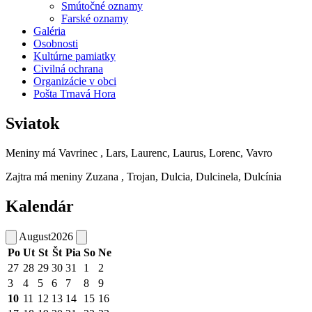
Smútočné oznamy
Farské oznamy
Galéria
Osobnosti
Kultúrne pamiatky
Civilná ochrana
Organizácie v obci
Pošta Trnavá Hora
Sviatok
Meniny má
Vavrinec
, Lars, Laurenc, Laurus, Lorenc, Vavro
Zajtra má meniny
Zuzana
, Trojan, Dulcia, Dulcinela, Dulcínia
Kalendár
August
2026
Po
Ut
St
Št
Pia
So
Ne
27
28
29
30
31
1
2
3
4
5
6
7
8
9
10
11
12
13
14
15
16