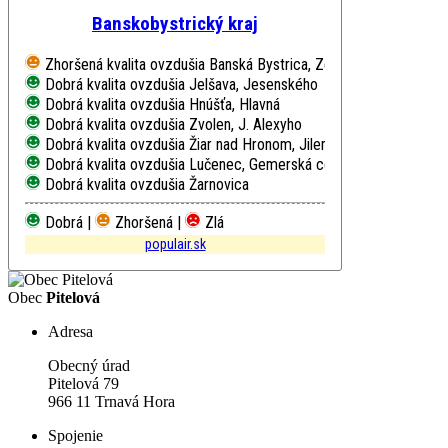
Banskobystrický kraj
Zhoršená kvalita ovzdušia
Banská Bystrica, Zelená
Dobrá kvalita ovzdušia
Jelšava, Jesenského
Dobrá kvalita ovzdušia
Hnúšťa, Hlavná
Dobrá kvalita ovzdušia
Zvolen, J. Alexyho
Dobrá kvalita ovzdušia
Žiar nad Hronom, Jilemnického
Dobrá kvalita ovzdušia
Lučenec, Gemerská cesta
Dobrá kvalita ovzdušia
Žarnovica
Dobrá |
Zhoršená |
Zlá
populair.sk
Obec
Pitelová
Adresa
Obecný úrad
Pitelová 79
966 11 Trnavá Hora
Spojenie