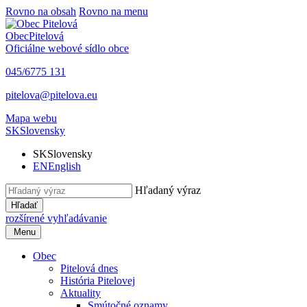
Rovno na obsah
Rovno na menu
Obec
Pitelová
Oficiálne webové sídlo obce
045/6775 131
pitelova@pitelova.eu
Mapa webu
SK
Slovensky
SK
Slovensky
EN
English
Hľadaný výraz
Hľadať
rozšírené vyhľadávanie
Menu
Obec
Pitelová dnes
História Pitelovej
Aktuality
Smútočné oznamy