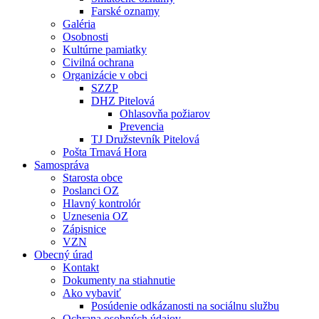
Farské oznamy
Galéria
Osobnosti
Kultúrne pamiatky
Civilná ochrana
Organizácie v obci
SZZP
DHZ Pitelová
Ohlasovňa požiarov
Prevencia
TJ Družstevník Pitelová
Pošta Trnavá Hora
Samospráva
Starosta obce
Poslanci OZ
Hlavný kontrolór
Uznesenia OZ
Zápisnice
VZN
Obecný úrad
Kontakt
Dokumenty na stiahnutie
Ako vybaviť
Posúdenie odkázanosti na sociálnu službu
Ochrana osobných údajov