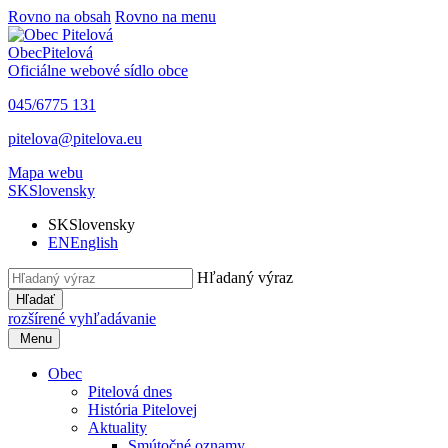
Rovno na obsah
Rovno na menu
Obec
Pitelová
Oficiálne webové sídlo obce
045/6775 131
pitelova@pitelova.eu
Mapa webu
SK
Slovensky
SK
Slovensky
EN
English
Hľadaný výraz
Hľadať
rozšírené vyhľadávanie
Menu
Obec
Pitelová dnes
História Pitelovej
Aktuality
Smútočné oznamy