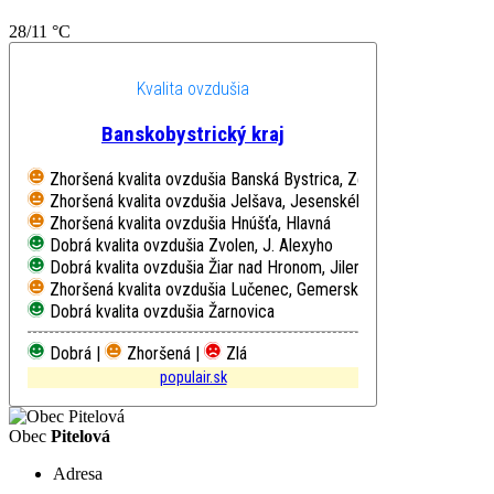
28/11 °C
Kvalita ovzdušia
Banskobystrický kraj
Zhoršená kvalita ovzdušia
Banská Bystrica, Zelená
Zhoršená kvalita ovzdušia
Jelšava, Jesenského
Zhoršená kvalita ovzdušia
Hnúšťa, Hlavná
Dobrá kvalita ovzdušia
Zvolen, J. Alexyho
Dobrá kvalita ovzdušia
Žiar nad Hronom, Jilemnického
Zhoršená kvalita ovzdušia
Lučenec, Gemerská cesta
Dobrá kvalita ovzdušia
Žarnovica
Dobrá |
Zhoršená |
Zlá
populair.sk
Obec
Pitelová
Adresa