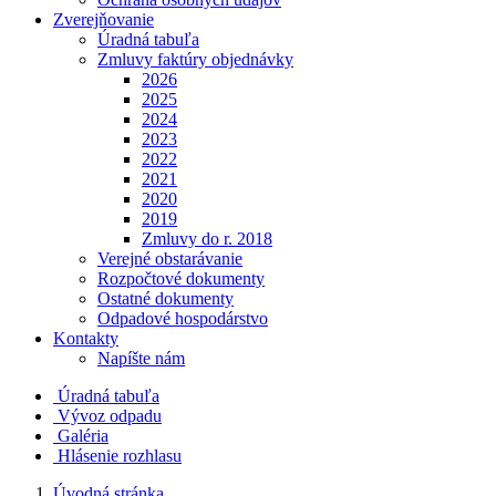
Zverejňovanie
Úradná tabuľa
Zmluvy faktúry objednávky
2026
2025
2024
2023
2022
2021
2020
2019
Zmluvy do r. 2018
Verejné obstarávanie
Rozpočtové dokumenty
Ostatné dokumenty
Odpadové hospodárstvo
Kontakty
Napíšte nám
Úradná tabuľa
Vývoz odpadu
Galéria
Hlásenie rozhlasu
Úvodná stránka