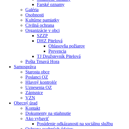
Farské oznamy
Galéria
Osobnosti
Kultúrne pamiatky
Civilná ochrana
Organizácie v obci
SZZP
DHZ Pitelová
Ohlasovňa požiarov
Prevencia
TJ Družstevník Pitelová
Pošta Trnavá Hora
Samospráva
Starosta obce
Poslanci OZ
Hlavný kontrolór
Uznesenia OZ
Zápisnice
VZN
Obecný úrad
Kontakt
Dokumenty na stiahnutie
Ako vybaviť
Posúdenie odkázanosti na sociálnu službu
Ochrana osobných údajov