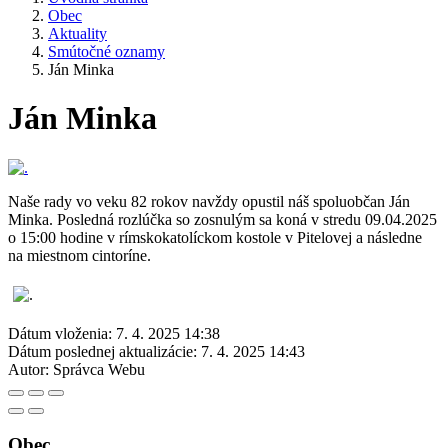
Obec
Aktuality
Smútočné oznamy
Ján Minka
Ján Minka
Naše rady vo veku 82 rokov navždy opustil náš spoluobčan Ján
Minka. Posledná rozlúčka so zosnulým sa koná v stredu 09.04.2025
o 15:00 hodine v rímskokatolíckom kostole v Pitelovej a následne
na miestnom cintoríne.
Dátum vloženia:
7. 4. 2025 14:38
Dátum poslednej aktualizácie:
7. 4. 2025 14:43
Autor:
Správca Webu
Obec