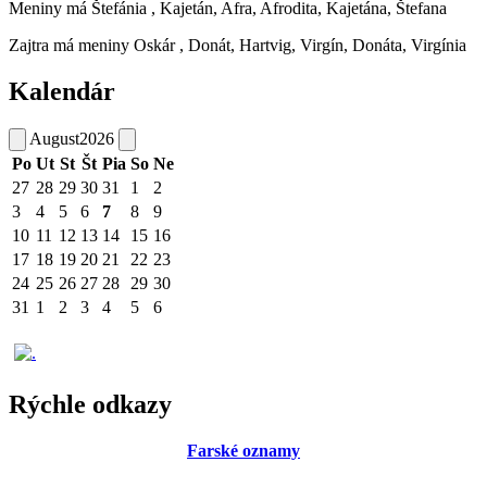
Meniny má
Štefánia
, Kajetán, Afra, Afrodita, Kajetána, Štefana
Zajtra má meniny
Oskár
, Donát, Hartvig, Virgín, Donáta, Virgínia
Kalendár
August
2026
Po
Ut
St
Št
Pia
So
Ne
27
28
29
30
31
1
2
3
4
5
6
7
8
9
10
11
12
13
14
15
16
17
18
19
20
21
22
23
24
25
26
27
28
29
30
31
1
2
3
4
5
6
Rýchle odkazy
Farské oznamy