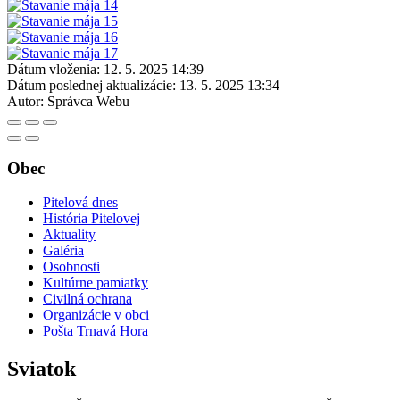
Dátum vloženia:
12. 5. 2025 14:39
Dátum poslednej aktualizácie:
13. 5. 2025 13:34
Autor:
Správca Webu
Obec
Pitelová dnes
História Pitelovej
Aktuality
Galéria
Osobnosti
Kultúrne pamiatky
Civilná ochrana
Organizácie v obci
Pošta Trnavá Hora
Sviatok