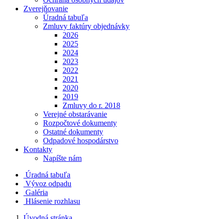
Zverejňovanie
Úradná tabuľa
Zmluvy faktúry objednávky
2026
2025
2024
2023
2022
2021
2020
2019
Zmluvy do r. 2018
Verejné obstarávanie
Rozpočtové dokumenty
Ostatné dokumenty
Odpadové hospodárstvo
Kontakty
Napíšte nám
Úradná tabuľa
Vývoz odpadu
Galéria
Hlásenie rozhlasu
Úvodná stránka