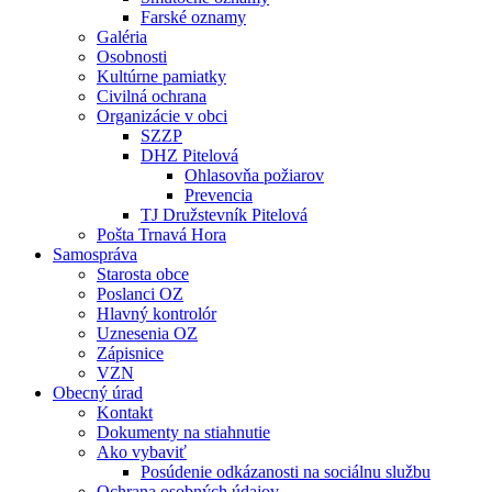
Farské oznamy
Galéria
Osobnosti
Kultúrne pamiatky
Civilná ochrana
Organizácie v obci
SZZP
DHZ Pitelová
Ohlasovňa požiarov
Prevencia
TJ Družstevník Pitelová
Pošta Trnavá Hora
Samospráva
Starosta obce
Poslanci OZ
Hlavný kontrolór
Uznesenia OZ
Zápisnice
VZN
Obecný úrad
Kontakt
Dokumenty na stiahnutie
Ako vybaviť
Posúdenie odkázanosti na sociálnu službu
Ochrana osobných údajov