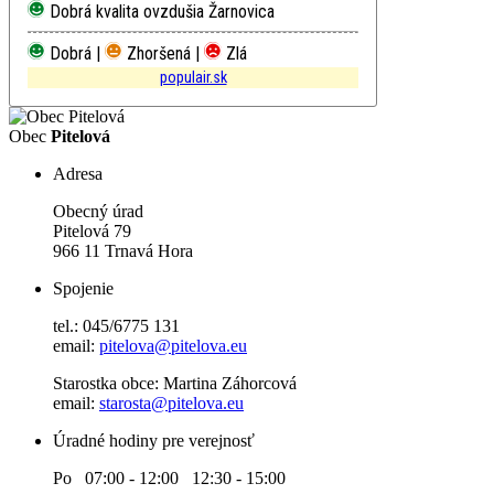
Dobrá kvalita ovzdušia
Žarnovica
Dobrá |
Zhoršená |
Zlá
populair.sk
Obec
Pitelová
Adresa
Obecný úrad
Pitelová 79
966 11 Trnavá Hora
Spojenie
tel.: 045/6775 131
email:
pitelova@pitelova.eu
Starostka obce: Martina Záhorcová
email:
starosta@pitelova.eu
Úradné hodiny pre verejnosť
Po 07:00 - 12:00 12:30 - 15:00