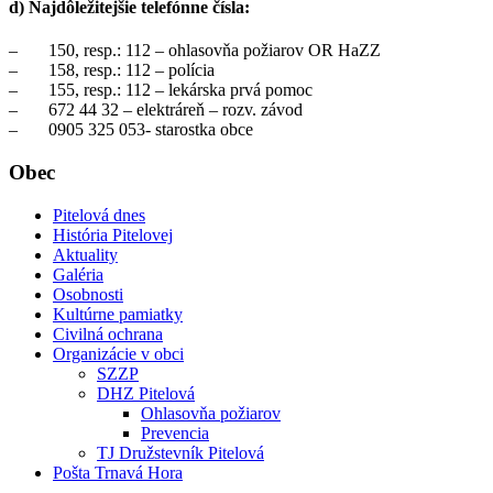
d) Najdôležitejšie telefónne čísla:
– 150, resp.: 112 – ohlasovňa požiarov OR HaZZ
– 158, resp.: 112 – polícia
– 155, resp.: 112 – lekárska prvá pomoc
– 672 44 32 – elektráreň – rozv. závod
– 0905 325 053- starostka obce
Obec
Pitelová dnes
História Pitelovej
Aktuality
Galéria
Osobnosti
Kultúrne pamiatky
Civilná ochrana
Organizácie v obci
SZZP
DHZ Pitelová
Ohlasovňa požiarov
Prevencia
TJ Družstevník Pitelová
Pošta Trnavá Hora