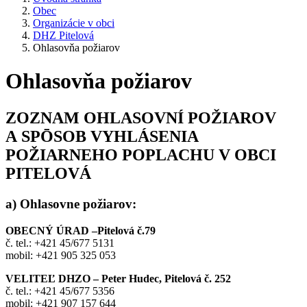
Obec
Organizácie v obci
DHZ Pitelová
Ohlasovňa požiarov
Ohlasovňa požiarov
ZOZNAM OHLASOVNÍ POŽIAROV
A SPŌSOB VYHLÁSENIA
POŽIARNEHO POPLACHU V OBCI
PITELOVÁ
a) Ohlasovne požiarov:
OBECNÝ ÚRAD –Pitelová č.79
č. tel.: +421 45/677 5131
mobil: +421 905 325 053
VELITEĽ DHZO – Peter Hudec, Pitelová č. 252
č. tel.: +421 45/677 5356
mobil: +421 907 157 644