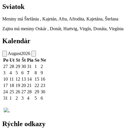
Sviatok
Meniny má
Štefánia
, Kajetán, Afra, Afrodita, Kajetána, Štefana
Zajtra má meniny
Oskár
, Donát, Hartvig, Virgín, Donáta, Virgínia
Kalendár
August
2026
Po
Ut
St
Št
Pia
So
Ne
27
28
29
30
31
1
2
3
4
5
6
7
8
9
10
11
12
13
14
15
16
17
18
19
20
21
22
23
24
25
26
27
28
29
30
31
1
2
3
4
5
6
Rýchle odkazy