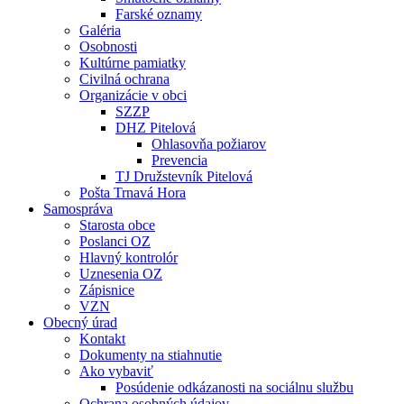
Farské oznamy
Galéria
Osobnosti
Kultúrne pamiatky
Civilná ochrana
Organizácie v obci
SZZP
DHZ Pitelová
Ohlasovňa požiarov
Prevencia
TJ Družstevník Pitelová
Pošta Trnavá Hora
Samospráva
Starosta obce
Poslanci OZ
Hlavný kontrolór
Uznesenia OZ
Zápisnice
VZN
Obecný úrad
Kontakt
Dokumenty na stiahnutie
Ako vybaviť
Posúdenie odkázanosti na sociálnu službu
Ochrana osobných údajov