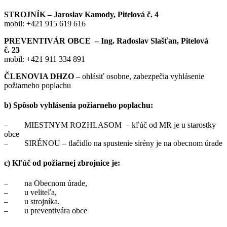
STROJNÍK – Jaroslav Kamody, Pitelová č. 4
mobil: +421 915 619 616
PREVENTIVÁR OBCE – Ing. Radoslav Slašťan, Pitelová
č. 23
mobil: +421 911 334 891
ČLENOVIA DHZO
– ohlásiť osobne, zabezpečia vyhlásenie
požiarneho poplachu
b) Spôsob vyhlásenia požiarneho poplachu:
– MIESTNYM ROZHLASOM – kľúč od MR je u starostky
obce
– SIRÉNOU – tlačidlo na spustenie sirény je na obecnom úrade
c) Kľúč od požiarnej zbrojnice je:
– na Obecnom úrade,
– u veliteľa,
– u strojníka,
– u preventivára obce