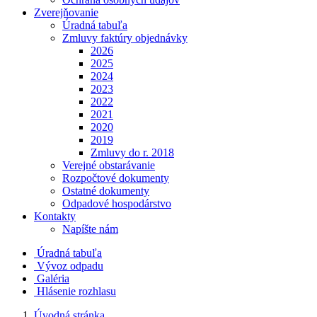
Zverejňovanie
Úradná tabuľa
Zmluvy faktúry objednávky
2026
2025
2024
2023
2022
2021
2020
2019
Zmluvy do r. 2018
Verejné obstarávanie
Rozpočtové dokumenty
Ostatné dokumenty
Odpadové hospodárstvo
Kontakty
Napíšte nám
Úradná tabuľa
Vývoz odpadu
Galéria
Hlásenie rozhlasu
Úvodná stránka