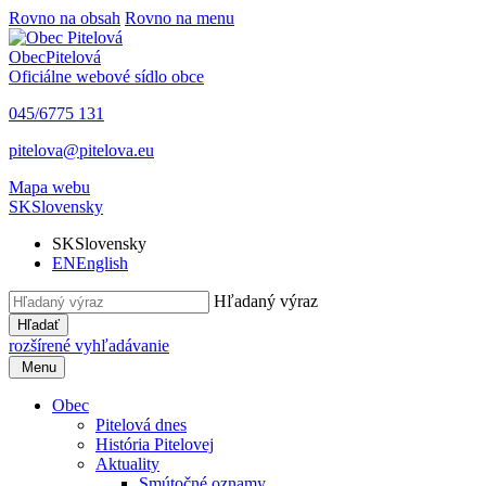
Rovno na obsah
Rovno na menu
Obec
Pitelová
Oficiálne webové sídlo obce
045/6775 131
pitelova@pitelova.eu
Mapa webu
SK
Slovensky
SK
Slovensky
EN
English
Hľadaný výraz
Hľadať
rozšírené vyhľadávanie
Menu
Obec
Pitelová dnes
História Pitelovej
Aktuality
Smútočné oznamy