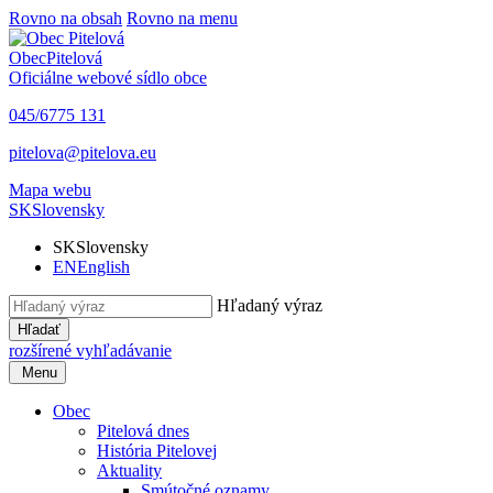
Rovno na obsah
Rovno na menu
Obec
Pitelová
Oficiálne webové sídlo obce
045/6775 131
pitelova@pitelova.eu
Mapa webu
SK
Slovensky
SK
Slovensky
EN
English
Hľadaný výraz
Hľadať
rozšírené vyhľadávanie
Menu
Obec
Pitelová dnes
História Pitelovej
Aktuality
Smútočné oznamy