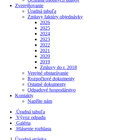
Zverejňovanie
Úradná tabuľa
Zmluvy faktúry objednávky
2026
2025
2024
2023
2022
2021
2020
2019
Zmluvy do r. 2018
Verejné obstarávanie
Rozpočtové dokumenty
Ostatné dokumenty
Odpadové hospodárstvo
Kontakty
Napíšte nám
Úradná tabuľa
Vývoz odpadu
Galéria
Hlásenie rozhlasu
Úvodná stránka