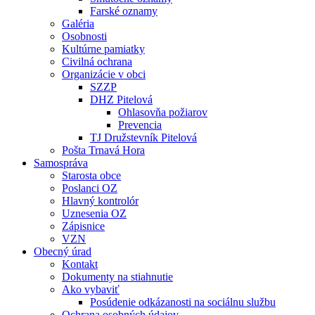
Farské oznamy
Galéria
Osobnosti
Kultúrne pamiatky
Civilná ochrana
Organizácie v obci
SZZP
DHZ Pitelová
Ohlasovňa požiarov
Prevencia
TJ Družstevník Pitelová
Pošta Trnavá Hora
Samospráva
Starosta obce
Poslanci OZ
Hlavný kontrolór
Uznesenia OZ
Zápisnice
VZN
Obecný úrad
Kontakt
Dokumenty na stiahnutie
Ako vybaviť
Posúdenie odkázanosti na sociálnu službu
Ochrana osobných údajov