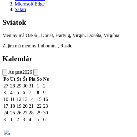
Microsoft Edge
Safari
Sviatok
Meniny má
Oskár
, Donát, Hartvig, Virgín, Donáta, Virgínia
Zajtra má meniny
Ľubomíra
, Rastic
Kalendár
August
2026
Po
Ut
St
Št
Pia
So
Ne
27
28
29
30
31
1
2
3
4
5
6
7
8
9
10
11
12
13
14
15
16
17
18
19
20
21
22
23
24
25
26
27
28
29
30
31
1
2
3
4
5
6