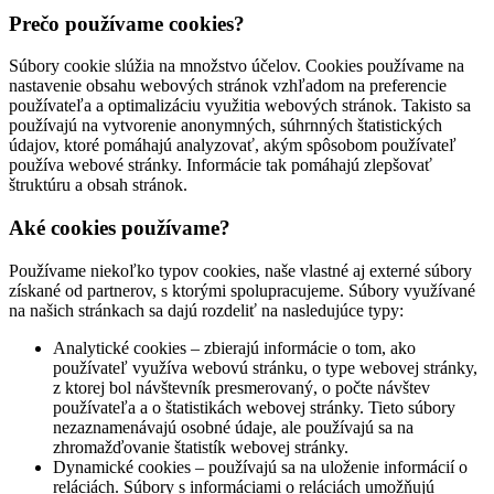
Prečo používame cookies?
Súbory cookie slúžia na množstvo účelov. Cookies používame na
nastavenie obsahu webových stránok vzhľadom na preferencie
používateľa a optimalizáciu využitia webových stránok. Takisto sa
používajú na vytvorenie anonymných, súhrnných štatistických
údajov, ktoré pomáhajú analyzovať, akým spôsobom používateľ
používa webové stránky. Informácie tak pomáhajú zlepšovať
štruktúru a obsah stránok.
Aké cookies používame?
Používame niekoľko typov cookies, naše vlastné aj externé súbory
získané od partnerov, s ktorými spolupracujeme. Súbory využívané
na našich stránkach sa dajú rozdeliť na nasledujúce typy:
Analytické cookies – zbierajú informácie o tom, ako
používateľ využíva webovú stránku, o type webovej stránky,
z ktorej bol návštevník presmerovaný, o počte návštev
používateľa a o štatistikách webovej stránky. Tieto súbory
nezaznamenávajú osobné údaje, ale používajú sa na
zhromažďovanie štatistík webovej stránky.
Dynamické cookies – používajú sa na uloženie informácií o
reláciách. Súbory s informáciami o reláciách umožňujú