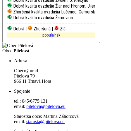
Dobrá kvalita ovzdušia
Zvolen, J. Alexyho
Dobrá kvalita ovzdušia
Žiar nad Hronom, Jilemnického
Zhoršená kvalita ovzdušia
Lučenec, Gemerská cesta
Dobrá kvalita ovzdušia
Žarnovica
Dobrá |
Zhoršená |
Zlá
populair.sk
Obec
Pitelová
Adresa
Obecný úrad
Pitelová 79
966 11 Trnavá Hora
Spojenie
tel.: 045/6775 131
email:
pitelova@pitelova.eu
Starostka obce: Martina Záhorcová
email:
starosta@pitelova.eu