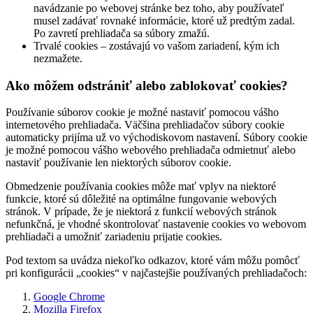
navádzanie po webovej stránke bez toho, aby používateľ
musel zadávať rovnaké informácie, ktoré už predtým zadal.
Po zavretí prehliadača sa súbory zmažú.
Trvalé cookies – zostávajú vo vašom zariadení, kým ich
nezmažete.
Ako môžem odstrániť alebo zablokovať cookies?
Používanie súborov cookie je možné nastaviť pomocou vášho
internetového prehliadača. Väčšina prehliadačov súbory cookie
automaticky prijíma už vo východiskovom nastavení. Súbory cookie
je možné pomocou vášho webového prehliadača odmietnuť alebo
nastaviť používanie len niektorých súborov cookie.
Obmedzenie používania cookies môže mať vplyv na niektoré
funkcie, ktoré sú dôležité na optimálne fungovanie webových
stránok. V prípade, že je niektorá z funkcií webových stránok
nefunkčná, je vhodné skontrolovať nastavenie cookies vo webovom
prehliadači a umožniť zariadeniu prijatie cookies.
Pod textom sa uvádza niekoľko odkazov, ktoré vám môžu pomôcť
pri konfigurácii „cookies“ v najčastejšie používaných prehliadačoch:
Google Chrome
Mozilla Firefox