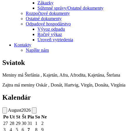
Zákazky
Súhrnné správy/Ostatné dokumenty
Rozpočtové dokumenty
Ostatné dokumenty
Odpadové hospodárstvo
Vývoz odpadu
Ročný výkaz
Úroveň vytriedenia
Kontakty
Napíšte nám
Sviatok
Meniny má
Štefánia
, Kajetán, Afra, Afrodita, Kajetána, Štefana
Zajtra má meniny
Oskár
, Donát, Hartvig, Virgín, Donáta, Virgínia
Kalendár
August
2026
Po
Ut
St
Št
Pia
So
Ne
27
28
29
30
31
1
2
3
4
5
6
7
8
9