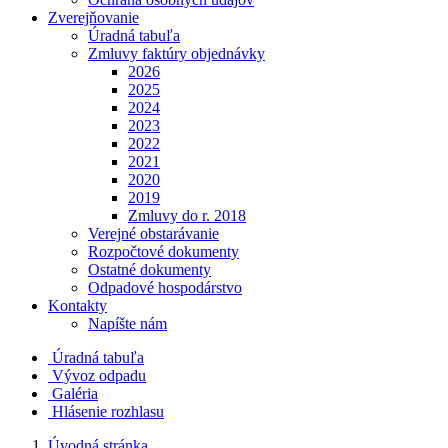
Zverejňovanie
Úradná tabuľa
Zmluvy faktúry objednávky
2026
2025
2024
2023
2022
2021
2020
2019
Zmluvy do r. 2018
Verejné obstarávanie
Rozpočtové dokumenty
Ostatné dokumenty
Odpadové hospodárstvo
Kontakty
Napíšte nám
Úradná tabuľa
Vývoz odpadu
Galéria
Hlásenie rozhlasu
Úvodná stránka