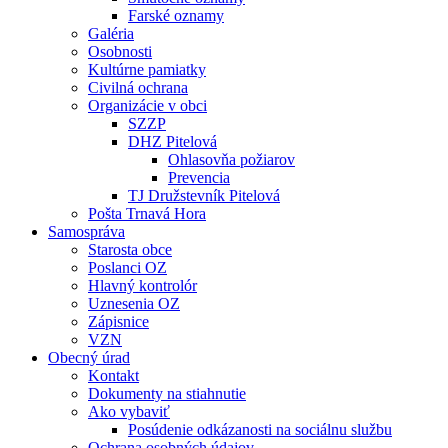
Farské oznamy
Galéria
Osobnosti
Kultúrne pamiatky
Civilná ochrana
Organizácie v obci
SZZP
DHZ Pitelová
Ohlasovňa požiarov
Prevencia
TJ Družstevník Pitelová
Pošta Trnavá Hora
Samospráva
Starosta obce
Poslanci OZ
Hlavný kontrolór
Uznesenia OZ
Zápisnice
VZN
Obecný úrad
Kontakt
Dokumenty na stiahnutie
Ako vybaviť
Posúdenie odkázanosti na sociálnu službu
Ochrana osobných údajov