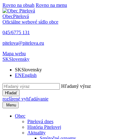
Rovno na obsah
Rovno na menu
Obec
Pitelová
Oficiálne webové sídlo obce
045/6775 131
pitelova@pitelova.eu
Mapa webu
SK
Slovensky
SK
Slovensky
EN
English
Hľadaný výraz
Hľadať
rozšírené vyhľadávanie
Menu
Obec
Pitelová dnes
História Pitelovej
Aktuality
Smútočné oznamy