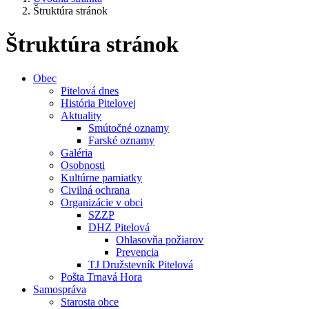
Štruktúra stránok
Štruktúra stránok
Obec
Pitelová dnes
História Pitelovej
Aktuality
Smútočné oznamy
Farské oznamy
Galéria
Osobnosti
Kultúrne pamiatky
Civilná ochrana
Organizácie v obci
SZZP
DHZ Pitelová
Ohlasovňa požiarov
Prevencia
TJ Družstevník Pitelová
Pošta Trnavá Hora
Samospráva
Starosta obce