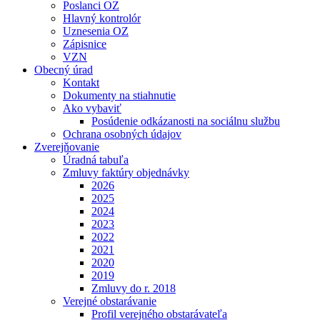
Poslanci OZ
Hlavný kontrolór
Uznesenia OZ
Zápisnice
VZN
Obecný úrad
Kontakt
Dokumenty na stiahnutie
Ako vybaviť
Posúdenie odkázanosti na sociálnu službu
Ochrana osobných údajov
Zverejňovanie
Úradná tabuľa
Zmluvy faktúry objednávky
2026
2025
2024
2023
2022
2021
2020
2019
Zmluvy do r. 2018
Verejné obstarávanie
Profil verejného obstarávateľa