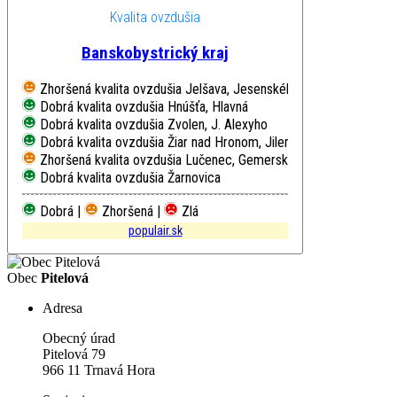
Kvalita ovzdušia
Banskobystrický kraj
Zhoršená kvalita ovzdušia
Jelšava, Jesenského
Dobrá kvalita ovzdušia
Hnúšťa, Hlavná
Dobrá kvalita ovzdušia
Zvolen, J. Alexyho
Dobrá kvalita ovzdušia
Žiar nad Hronom, Jilemnického
Zhoršená kvalita ovzdušia
Lučenec, Gemerská cesta
Dobrá kvalita ovzdušia
Žarnovica
Dobrá |
Zhoršená |
Zlá
populair.sk
Obec
Pitelová
Adresa
Obecný úrad
Pitelová 79
966 11 Trnavá Hora