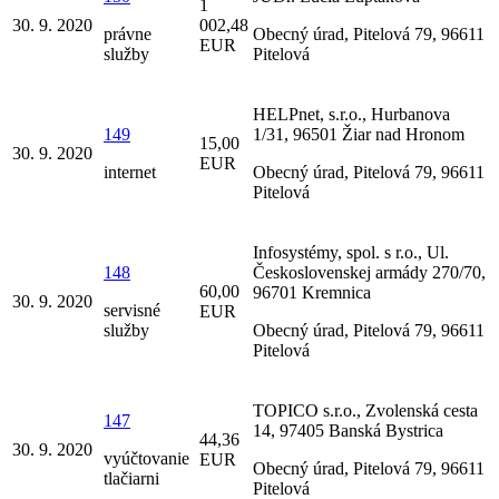
1
30. 9. 2020
002,48
právne
Obecný úrad, Pitelová 79, 96611
EUR
služby
Pitelová
HELPnet, s.r.o., Hurbanova
149
1/31, 96501 Žiar nad Hronom
15,00
30. 9. 2020
EUR
internet
Obecný úrad, Pitelová 79, 96611
Pitelová
Infosystémy, spol. s r.o., Ul.
148
Československej armády 270/70,
60,00
96701 Kremnica
30. 9. 2020
servisné
EUR
služby
Obecný úrad, Pitelová 79, 96611
Pitelová
TOPICO s.r.o., Zvolenská cesta
147
14, 97405 Banská Bystrica
44,36
30. 9. 2020
vyúčtovanie
EUR
Obecný úrad, Pitelová 79, 96611
tlačiarni
Pitelová