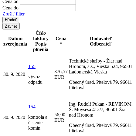
Cena od
Cena do
Zrušiť filter
Zavrieť
Číslo
Dátum
faktúry
Cena
Dodávateľ
zverejnenia
Popis
*
Odberateľ
plnenia
Technické služby - Žiar nad
155
Hronom, a.s., Vieska 524, 96501
376,57
Ladomerská Vieska
30. 9. 2020
vývoz
EUR
odpadu
Obecný úrad, Pitelová 79, 96611
Pitelová
Ing. Rudolf Pukan - REVIKOM,
154
Š. Moysesa 412/7, 96501 Žiar
56,00
nad Hronom
kontrola a
30. 9. 2020
EUR
čistenie
Obecný úrad, Pitelová 79, 96611
komin
Pitelová