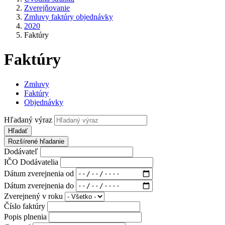
Zverejňovanie
Zmluvy faktúry objednávky
2020
Faktúry
Faktúry
Zmluvy
Faktúry
Objednávky
Hľadaný výraz
Hľadať
Rozšírené hľadanie
Dodávateľ
IČO Dodávatelia
Dátum zverejnenia od
Dátum zverejnenia do
Zverejnený v roku
Číslo faktúry
Popis plnenia