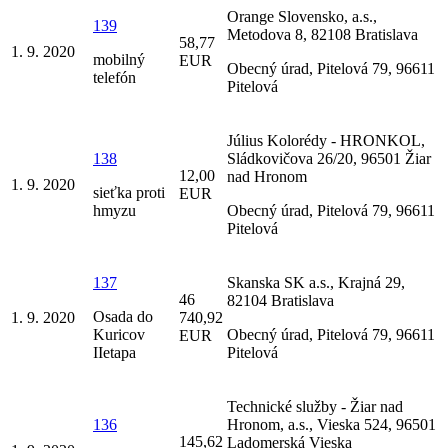
Orange Slovensko, a.s.,
139
Metodova 8, 82108 Bratislava
58,77
1. 9. 2020
mobilný
EUR
Obecný úrad, Pitelová 79, 96611
telefón
Pitelová
Július Kolorédy - HRONKOL,
138
Sládkovičova 26/20, 96501 Žiar
12,00
nad Hronom
1. 9. 2020
sieťka proti
EUR
hmyzu
Obecný úrad, Pitelová 79, 96611
Pitelová
137
Skanska SK a.s., Krajná 29,
46
82104 Bratislava
Osada do
1. 9. 2020
740,92
Kuricov
Obecný úrad, Pitelová 79, 96611
EUR
IIetapa
Pitelová
Technické služby - Žiar nad
136
Hronom, a.s., Vieska 524, 96501
145,62
Ladomerská Vieska