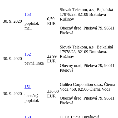
Slovak Telekom, a.s., Bajkalská
153
17978/28, 82109 Bratislava-
0,59
Ružinov
30. 9. 2020
poplatok
EUR
mail
Obecný úrad, Pitelová 79, 96611
Pitelová
Slovak Telekom, a.s., Bajkalská
17978/28, 82109 Bratislava-
152
22,99
Ružinov
30. 9. 2020
EUR
pevná linka
Obecný úrad, Pitelová 79, 96611
Pitelová
Galileo Corporation s.r.o., Čierna
151
Voda 468, 92506 Čierna Voda
336,00
30. 9. 2020
licenčný
EUR
Obecný úrad, Pitelová 79, 96611
poplatok
Pitelová
150
JUDr. Lucia Luptáková