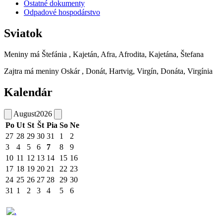
Ostatné dokumenty
Odpadové hospodárstvo
Sviatok
Meniny má
Štefánia
, Kajetán, Afra, Afrodita, Kajetána, Štefana
Zajtra má meniny
Oskár
, Donát, Hartvig, Virgín, Donáta, Virgínia
Kalendár
August
2026
Po
Ut
St
Št
Pia
So
Ne
27
28
29
30
31
1
2
3
4
5
6
7
8
9
10
11
12
13
14
15
16
17
18
19
20
21
22
23
24
25
26
27
28
29
30
31
1
2
3
4
5
6