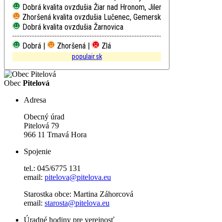
Dobrá kvalita ovzdušia
Žiar nad Hronom, Jilemnického
Zhoršená kvalita ovzdušia
Lučenec, Gemerská cesta
Dobrá kvalita ovzdušia
Žarnovica
Dobrá |
Zhoršená |
Zlá
populair.sk
Obec
Pitelová
Adresa
Obecný úrad
Pitelová 79
966 11 Trnavá Hora
Spojenie
tel.: 045/6775 131
email:
pitelova@pitelova.eu
Starostka obce: Martina Záhorcová
email:
starosta@pitelova.eu
Úradné hodiny pre verejnosť