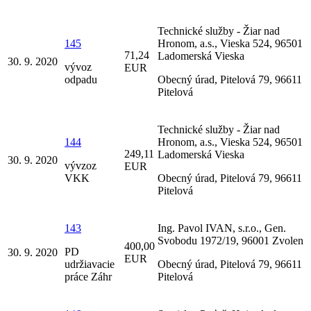
Technické služby - Žiar nad
145
Hronom, a.s., Vieska 524, 96501
71,24
Ladomerská Vieska
30. 9. 2020
vývoz
EUR
odpadu
Obecný úrad, Pitelová 79, 96611
Pitelová
Technické služby - Žiar nad
144
Hronom, a.s., Vieska 524, 96501
249,11
Ladomerská Vieska
30. 9. 2020
vývzoz
EUR
VKK
Obecný úrad, Pitelová 79, 96611
Pitelová
143
Ing. Pavol IVAN, s.r.o., Gen.
Svobodu 1972/19, 96001 Zvolen
400,00
PD
30. 9. 2020
EUR
udržiavacie
Obecný úrad, Pitelová 79, 96611
práce Záhr
Pitelová