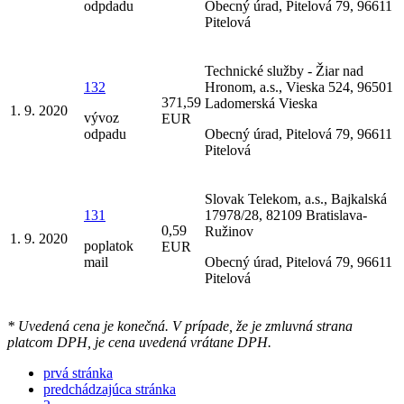
odpdadu
Obecný úrad, Pitelová 79, 96611
Pitelová
Technické služby - Žiar nad
132
Hronom, a.s., Vieska 524, 96501
371,59
Ladomerská Vieska
1. 9. 2020
vývoz
EUR
odpadu
Obecný úrad, Pitelová 79, 96611
Pitelová
Slovak Telekom, a.s., Bajkalská
131
17978/28, 82109 Bratislava-
0,59
Ružinov
1. 9. 2020
poplatok
EUR
mail
Obecný úrad, Pitelová 79, 96611
Pitelová
* Uvedená cena je konečná. V prípade, že je zmluvná strana
platcom DPH, je cena uvedená vrátane DPH.
prvá stránka
predchádzajúca stránka