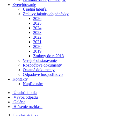
Zverejňovanie
Úradná tabuľa
Zmluvy faktúry objednávky
2026
2025
2024
2023
2022
2021
2020
2019
Zmluvy do r. 2018
Verejné obstarávanie
Rozpočtové dokumenty
Ostatné dokumenty
Odpadové hospodárstvo
Kontakty
Napíšte nám
Úradná tabuľa
Vývoz odpadu
Galéria
Hlásenie rozhlasu
Úvodná stránka