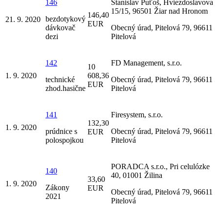
146
Stanislav Puťoš, Hviezdoslavova
15/15, 96501 Žiar nad Hronom
146,40
bezdotykový
21. 9. 2020
EUR
dávkovač
Obecný úrad, Pitelová 79, 96611
dezi
Pitelová
142
FD Management, s.r.o.
10
1. 9. 2020
608,36
technické
Obecný úrad, Pitelová 79, 96611
EUR
zhod.hasične
Pitelová
141
Firesystem, s.r.o.
132,30
1. 9. 2020
prúdnice s
Obecný úrad, Pitelová 79, 96611
EUR
polospojkou
Pitelová
PORADCA s.r.o., Pri celulózke
140
40, 01001 Žilina
33,60
1. 9. 2020
Zákony
EUR
Obecný úrad, Pitelová 79, 96611
2021
Pitelová