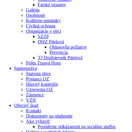
Farské oznamy
Galéria
Osobnosti
Kultúrne pamiatky
Civilná ochrana
Organizácie v obci
SZZP
DHZ Pitelová
Ohlasovňa požiarov
Prevencia
TJ Družstevník Pitelová
Pošta Trnavá Hora
Samospráva
Starosta obce
Poslanci OZ
Hlavný kontrolór
Uznesenia OZ
Zápisnice
VZN
Obecný úrad
Kontakt
Dokumenty na stiahnutie
Ako vybaviť
Posúdenie odkázanosti na sociálnu službu
Ochrana osobných údajov