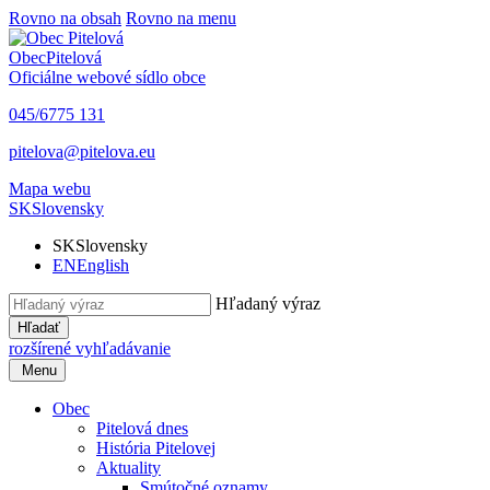
Rovno na obsah
Rovno na menu
Obec
Pitelová
Oficiálne webové sídlo obce
045/6775 131
pitelova@pitelova.eu
Mapa webu
SK
Slovensky
SK
Slovensky
EN
English
Hľadaný výraz
Hľadať
rozšírené vyhľadávanie
Menu
Obec
Pitelová dnes
História Pitelovej
Aktuality
Smútočné oznamy