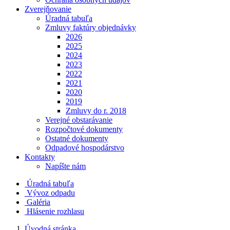
Zverejňovanie
Úradná tabuľa
Zmluvy faktúry objednávky
2026
2025
2024
2023
2022
2021
2020
2019
Zmluvy do r. 2018
Verejné obstarávanie
Rozpočtové dokumenty
Ostatné dokumenty
Odpadové hospodárstvo
Kontakty
Napíšte nám
Úradná tabuľa
Vývoz odpadu
Galéria
Hlásenie rozhlasu
Úvodná stránka