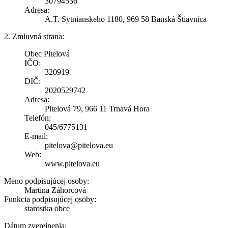
30794536
Adresa:
A.T. Sytnianskeho 1180, 969 58 Banská Štiavnica
2. Zmluvná strana:
Obec Pitelová
IČO:
320919
DIČ:
2020529742
Adresa:
Pitelová 79, 966 11 Trnavá Hora
Telefón:
045/6775131
E-mail:
pitelova@pitelova.eu
Web:
www.pitelova.eu
Meno podpisujúcej osoby:
Martina Záhorcová
Funkcia podpisujúcej osoby:
starostka obce
Dátum zverejnenia: