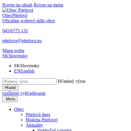
Rovno na obsah
Rovno na menu
Obec
Pitelová
Oficiálne webové sídlo obce
045/6775 131
pitelova@pitelova.eu
Mapa webu
SK
Slovensky
SK
Slovensky
EN
English
Hľadaný výraz
Hľadať
rozšírené vyhľadávanie
Menu
Obec
Pitelová dnes
História Pitelovej
Aktuality
Smútočné oznamy