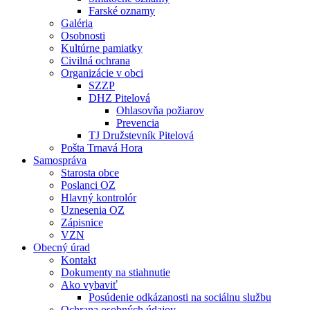
Farské oznamy
Galéria
Osobnosti
Kultúrne pamiatky
Civilná ochrana
Organizácie v obci
SZZP
DHZ Pitelová
Ohlasovňa požiarov
Prevencia
TJ Družstevník Pitelová
Pošta Trnavá Hora
Samospráva
Starosta obce
Poslanci OZ
Hlavný kontrolór
Uznesenia OZ
Zápisnice
VZN
Obecný úrad
Kontakt
Dokumenty na stiahnutie
Ako vybaviť
Posúdenie odkázanosti na sociálnu službu
Ochrana osobných údajov