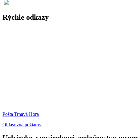
Rýchle odkazy
Pošta Trnavá Hora
Ohlasovňa požiarov
Urbárske a pasienkové spoločenstvo-pozem.