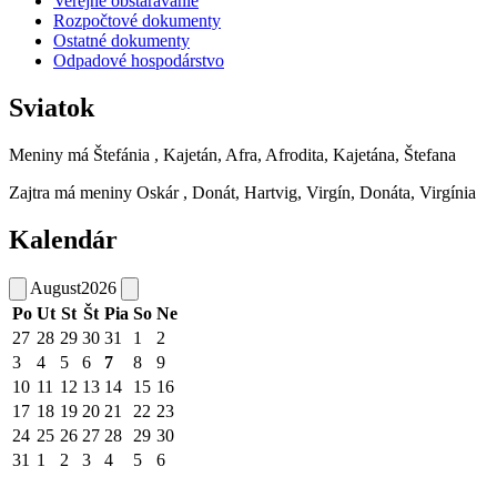
Verejné obstarávanie
Rozpočtové dokumenty
Ostatné dokumenty
Odpadové hospodárstvo
Sviatok
Meniny má
Štefánia
, Kajetán, Afra, Afrodita, Kajetána, Štefana
Zajtra má meniny
Oskár
, Donát, Hartvig, Virgín, Donáta, Virgínia
Kalendár
August
2026
Po
Ut
St
Št
Pia
So
Ne
27
28
29
30
31
1
2
3
4
5
6
7
8
9
10
11
12
13
14
15
16
17
18
19
20
21
22
23
24
25
26
27
28
29
30
31
1
2
3
4
5
6