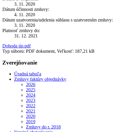
3. 11. 2020
Dátum účinnosti zmluvy:
4. 11. 2020
Dátum uzatvorenia/udelenia súhlasu s uzatvorením zmluvy:
3. 11. 2020
Platnosť zmluvy do:
31. 12. 2021
Dohoda úp.pdf
Typ súboru: PDF dokument, Veľkosť: 187,21 kB
Zverejňovanie
Úradná tabuľa
Zmluvy faktúry objednávky
2026
2025
2024
2023
2022
2021
2020
2019
Zmluvy do r. 2018