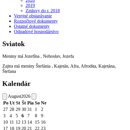
2020
2019
Zmluvy do r. 2018
Verejné obstarávanie
Rozpočtové dokumenty
Ostatné dokumenty
Odpadové hospodárstvo
Sviatok
Meniny má
Jozefína
, Nehoslav, Jozefa
Zajtra má meniny
Štefánia
, Kajetán, Afra, Afrodita, Kajetána,
Štefana
Kalendár
August
2026
Po
Ut
St
Št
Pia
So
Ne
27
28
29
30
31
1
2
3
4
5
6
7
8
9
10
11
12
13
14
15
16
17
18
19
20
21
22
23