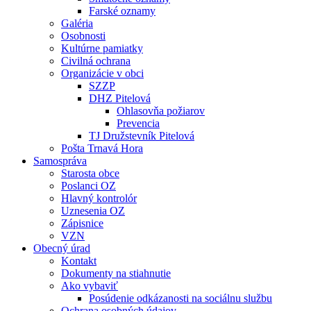
Farské oznamy
Galéria
Osobnosti
Kultúrne pamiatky
Civilná ochrana
Organizácie v obci
SZZP
DHZ Pitelová
Ohlasovňa požiarov
Prevencia
TJ Družstevník Pitelová
Pošta Trnavá Hora
Samospráva
Starosta obce
Poslanci OZ
Hlavný kontrolór
Uznesenia OZ
Zápisnice
VZN
Obecný úrad
Kontakt
Dokumenty na stiahnutie
Ako vybaviť
Posúdenie odkázanosti na sociálnu službu
Ochrana osobných údajov