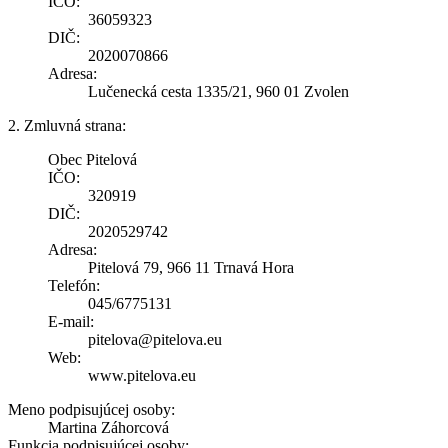
IČO:
36059323
DIČ:
2020070866
Adresa:
Lučenecká cesta 1335/21, 960 01 Zvolen
2. Zmluvná strana:
Obec Pitelová
IČO:
320919
DIČ:
2020529742
Adresa:
Pitelová 79, 966 11 Trnavá Hora
Telefón:
045/6775131
E-mail:
pitelova@pitelova.eu
Web:
www.pitelova.eu
Meno podpisujúcej osoby:
Martina Záhorcová
Funkcia podpisujúcej osoby: