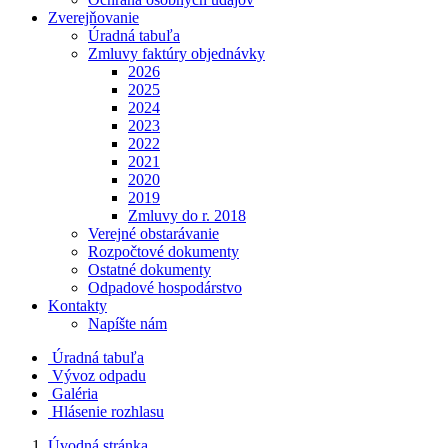
Zverejňovanie
Úradná tabuľa
Zmluvy faktúry objednávky
2026
2025
2024
2023
2022
2021
2020
2019
Zmluvy do r. 2018
Verejné obstarávanie
Rozpočtové dokumenty
Ostatné dokumenty
Odpadové hospodárstvo
Kontakty
Napíšte nám
Úradná tabuľa
Vývoz odpadu
Galéria
Hlásenie rozhlasu
Úvodná stránka