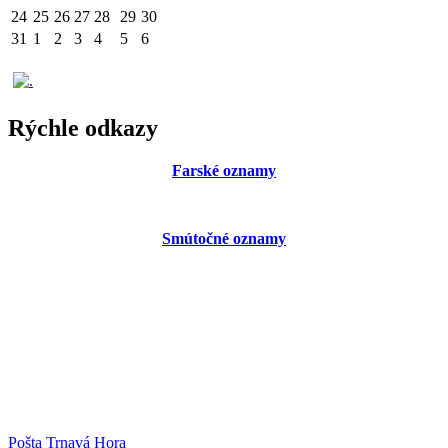
24
25
26
27
28
29
30
31
1
2
3
4
5
6
Rýchle odkazy
Farské oznamy
Smútočné oznamy
Pošta Trnavá Hora