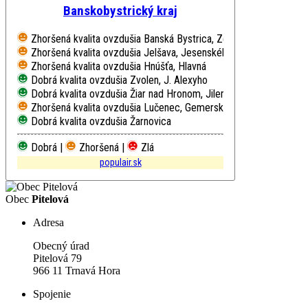
Banskobystrický kraj
Zhoršená kvalita ovzdušia
Banská Bystrica, Zelená
Zhoršená kvalita ovzdušia
Jelšava, Jesenského
Zhoršená kvalita ovzdušia
Hnúšťa, Hlavná
Dobrá kvalita ovzdušia
Zvolen, J. Alexyho
Dobrá kvalita ovzdušia
Žiar nad Hronom, Jilemnického
Zhoršená kvalita ovzdušia
Lučenec, Gemerská cesta
Dobrá kvalita ovzdušia
Žarnovica
Dobrá |
Zhoršená |
Zlá
populair.sk
Obec
Pitelová
Adresa
Obecný úrad
Pitelová 79
966 11 Trnavá Hora
Spojenie