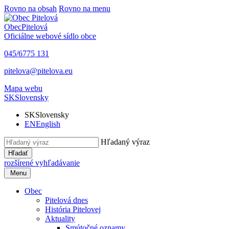
Rovno na obsah
Rovno na menu
Obec
Pitelová
Oficiálne webové sídlo obce
045/6775 131
pitelova@pitelova.eu
Mapa webu
SK
Slovensky
SK
Slovensky
EN
English
Hľadaný výraz
Hľadať
rozšírené vyhľadávanie
Menu
Obec
Pitelová dnes
História Pitelovej
Aktuality
Smútočné oznamy