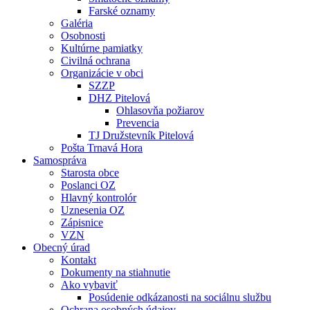
Farské oznamy
Galéria
Osobnosti
Kultúrne pamiatky
Civilná ochrana
Organizácie v obci
SZZP
DHZ Pitelová
Ohlasovňa požiarov
Prevencia
TJ Družstevník Pitelová
Pošta Trnavá Hora
Samospráva
Starosta obce
Poslanci OZ
Hlavný kontrolór
Uznesenia OZ
Zápisnice
VZN
Obecný úrad
Kontakt
Dokumenty na stiahnutie
Ako vybaviť
Posúdenie odkázanosti na sociálnu službu
Ochrana osobných údajov