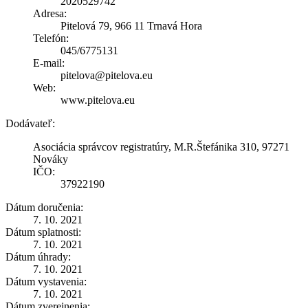
2020529742
Adresa:
Pitelová 79, 966 11 Trnavá Hora
Telefón:
045/6775131
E-mail:
pitelova@pitelova.eu
Web:
www.pitelova.eu
Dodávateľ:
Asociácia správcov registratúry, M.R.Štefánika 310, 97271
Nováky
IČO:
37922190
Dátum doručenia:
7. 10. 2021
Dátum splatnosti:
7. 10. 2021
Dátum úhrady:
7. 10. 2021
Dátum vystavenia:
7. 10. 2021
Dátum zverejnenia: