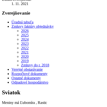
1. 11. 2021
Zverejňovanie
Úradná tabuľa
Zmluvy faktúry objednávky
2026
2025
2024
2023
2022
2021
2020
2019
Zmluvy do r. 2018
Verejné obstarávanie
Rozpočtové dokumenty
Ostatné dokumenty
Odpadové hospodárstvo
Sviatok
Meniny má
Ľubomíra
, Rastic