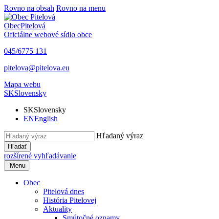
Rovno na obsah
Rovno na menu
Obec
Pitelová
Oficiálne webové sídlo obce
045/6775 131
pitelova@pitelova.eu
Mapa webu
SK
Slovensky
SK
Slovensky
EN
English
Hľadaný výraz
Hľadať
rozšírené vyhľadávanie
Menu
Obec
Pitelová dnes
História Pitelovej
Aktuality
Smútočné oznamy