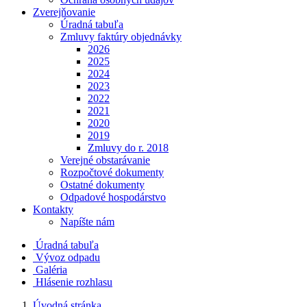
Zverejňovanie
Úradná tabuľa
Zmluvy faktúry objednávky
2026
2025
2024
2023
2022
2021
2020
2019
Zmluvy do r. 2018
Verejné obstarávanie
Rozpočtové dokumenty
Ostatné dokumenty
Odpadové hospodárstvo
Kontakty
Napíšte nám
Úradná tabuľa
Vývoz odpadu
Galéria
Hlásenie rozhlasu
Úvodná stránka