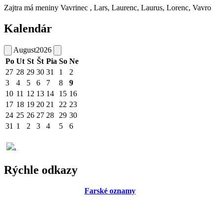
Zajtra má meniny
Vavrinec
, Lars, Laurenc, Laurus, Lorenc, Vavro
Kalendár
August
2026
Po
Ut
St
Št
Pia
So
Ne
27
28
29
30
31
1
2
3
4
5
6
7
8
9
10
11
12
13
14
15
16
17
18
19
20
21
22
23
24
25
26
27
28
29
30
31
1
2
3
4
5
6
Rýchle odkazy
Farské oznamy