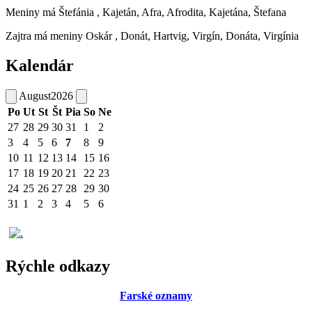
Meniny má
Štefánia
, Kajetán, Afra, Afrodita, Kajetána, Štefana
Zajtra má meniny
Oskár
, Donát, Hartvig, Virgín, Donáta, Virgínia
Kalendár
August
2026
Po
Ut
St
Št
Pia
So
Ne
27
28
29
30
31
1
2
3
4
5
6
7
8
9
10
11
12
13
14
15
16
17
18
19
20
21
22
23
24
25
26
27
28
29
30
31
1
2
3
4
5
6
Rýchle odkazy
Farské oznamy