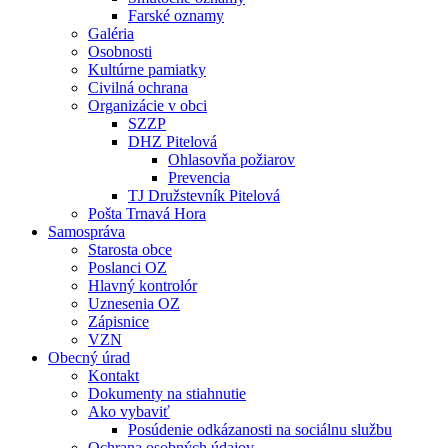
Farské oznamy
Galéria
Osobnosti
Kultúrne pamiatky
Civilná ochrana
Organizácie v obci
SZZP
DHZ Pitelová
Ohlasovňa požiarov
Prevencia
TJ Družstevník Pitelová
Pošta Trnavá Hora
Samospráva
Starosta obce
Poslanci OZ
Hlavný kontrolór
Uznesenia OZ
Zápisnice
VZN
Obecný úrad
Kontakt
Dokumenty na stiahnutie
Ako vybaviť
Posúdenie odkázanosti na sociálnu službu
Ochrana osobných údajov