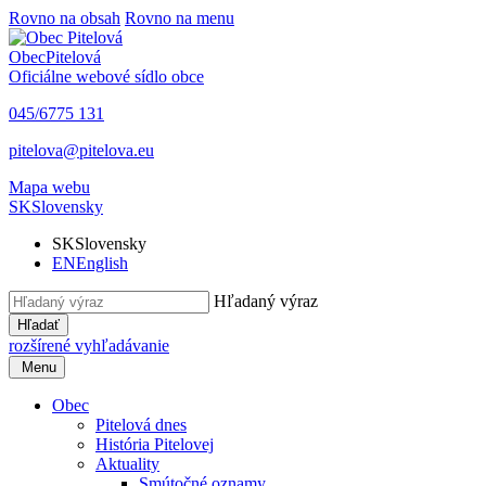
Rovno na obsah
Rovno na menu
Obec
Pitelová
Oficiálne webové sídlo obce
045/6775 131
pitelova@pitelova.eu
Mapa webu
SK
Slovensky
SK
Slovensky
EN
English
Hľadaný výraz
Hľadať
rozšírené vyhľadávanie
Menu
Obec
Pitelová dnes
História Pitelovej
Aktuality
Smútočné oznamy