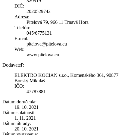
320919
DIČ:
2020529742
Adresa:
Pitelová 79, 966 11 Trnavá Hora
Telefón:
045/6775131
E-mail:
pitelova@pitelova.eu
Web:
www.pitelova.eu
Dodávateľ:
ELEKTRO KOCIAN s.r.o., Komenského 361, 90877
Borský Mikuláš
IČO:
47787881
Dátum doručenia:
19. 10. 2021
Dátum splatnosti:
1. 11. 2021
Dátum úhrady:
20. 10. 2021
Dátum vystavenia: