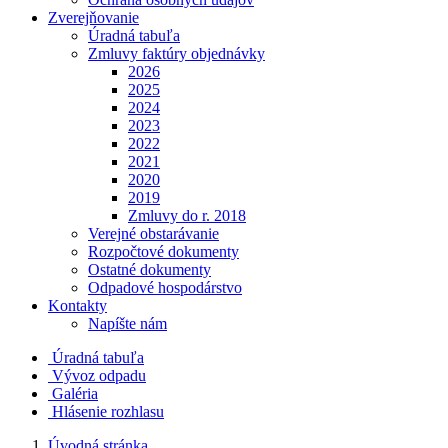
Zverejňovanie
Úradná tabuľa
Zmluvy faktúry objednávky
2026
2025
2024
2023
2022
2021
2020
2019
Zmluvy do r. 2018
Verejné obstarávanie
Rozpočtové dokumenty
Ostatné dokumenty
Odpadové hospodárstvo
Kontakty
Napíšte nám
Úradná tabuľa
Vývoz odpadu
Galéria
Hlásenie rozhlasu
Úvodná stránka