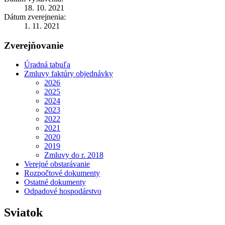
18. 10. 2021
Dátum zverejnenia:
1. 11. 2021
Zverejňovanie
Úradná tabuľa
Zmluvy faktúry objednávky
2026
2025
2024
2023
2022
2021
2020
2019
Zmluvy do r. 2018
Verejné obstarávanie
Rozpočtové dokumenty
Ostatné dokumenty
Odpadové hospodárstvo
Sviatok