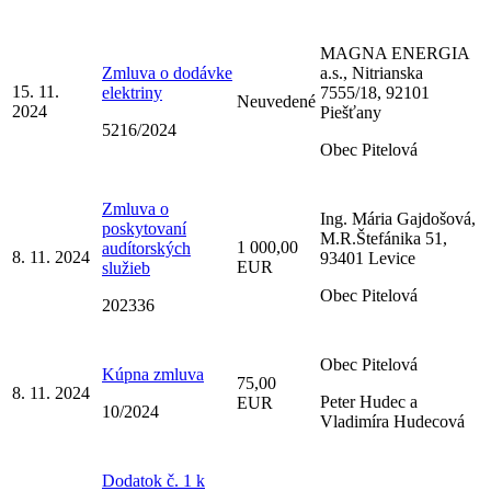
MAGNA ENERGIA
Zmluva o dodávke
a.s., Nitrianska
15. 11.
elektriny
7555/18, 92101
Neuvedené
2024
Piešťany
5216/2024
Obec Pitelová
Zmluva o
Ing. Mária Gajdošová,
poskytovaní
M.R.Štefánika 51,
1 000,00
audítorských
8. 11. 2024
93401 Levice
EUR
služieb
Obec Pitelová
202336
Obec Pitelová
Kúpna zmluva
75,00
8. 11. 2024
Peter Hudec a
EUR
10/2024
Vladimíra Hudecová
Dodatok č. 1 k