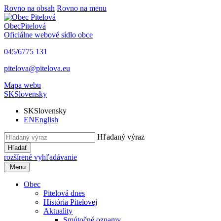
Rovno na obsah
Rovno na menu
Obec
Pitelová
Oficiálne webové sídlo obce
045/6775 131
pitelova@pitelova.eu
Mapa webu
SK
Slovensky
SK
Slovensky
EN
English
Hľadaný výraz
Hľadať
rozšírené vyhľadávanie
Menu
Obec
Pitelová dnes
História Pitelovej
Aktuality
Smútočné oznamy