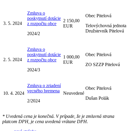
Zmluva o
Obec Pitelová
poskytnutí dotácie
2 150,00
3. 5. 2024
z rozpočtu obce
Telovýchovná jednota
EUR
Družstevník Pitelová
2024/2
Zmluva o
poskytnutí dotácie
Obec Pitelová
1 000,00
2. 5. 2024
z rozpočtu obce
EUR
ZO SZZP Pitelová
2024/3
Zmluva o zriadení
Obec Pitelová
vecného bremena
10. 4. 2024
Neuvedené
Dušan Polák
2/2024
* Uvedená cena je konečná. V prípade, že je zmluvná strana
platcom DPH, je cena uvedená vrátane DPH.