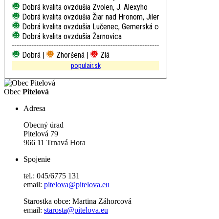
Dobrá kvalita ovzdušia
Zvolen, J. Alexyho
Dobrá kvalita ovzdušia
Žiar nad Hronom, Jilemnického
Dobrá kvalita ovzdušia
Lučenec, Gemerská cesta
Dobrá kvalita ovzdušia
Žarnovica
Dobrá |
Zhoršená |
Zlá
populair.sk
Obec
Pitelová
Adresa
Obecný úrad
Pitelová 79
966 11 Trnavá Hora
Spojenie
tel.: 045/6775 131
email:
pitelova@pitelova.eu
Starostka obce: Martina Záhorcová
email:
starosta@pitelova.eu