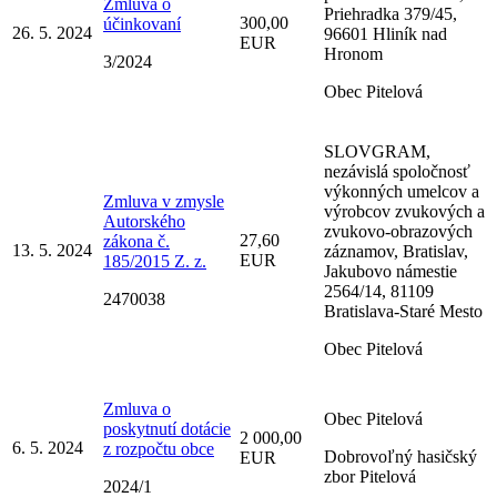
Zmluva o
Priehradka 379/45,
300,00
účinkovaní
26. 5. 2024
96601 Hliník nad
EUR
Hronom
3/2024
Obec Pitelová
SLOVGRAM,
nezávislá spoločnosť
výkonných umelcov a
Zmluva v zmysle
výrobcov zvukových a
Autorského
zvukovo-obrazových
27,60
zákona č.
13. 5. 2024
záznamov, Bratislav,
EUR
185/2015 Z. z.
Jakubovo námestie
2564/14, 81109
2470038
Bratislava-Staré Mesto
Obec Pitelová
Zmluva o
Obec Pitelová
poskytnutí dotácie
2 000,00
6. 5. 2024
z rozpočtu obce
Dobrovoľný hasičský
EUR
zbor Pitelová
2024/1