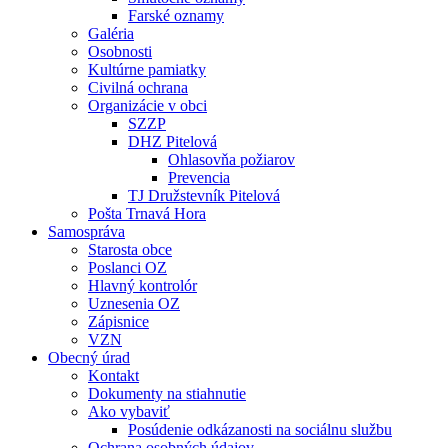
Farské oznamy
Galéria
Osobnosti
Kultúrne pamiatky
Civilná ochrana
Organizácie v obci
SZZP
DHZ Pitelová
Ohlasovňa požiarov
Prevencia
TJ Družstevník Pitelová
Pošta Trnavá Hora
Samospráva
Starosta obce
Poslanci OZ
Hlavný kontrolór
Uznesenia OZ
Zápisnice
VZN
Obecný úrad
Kontakt
Dokumenty na stiahnutie
Ako vybaviť
Posúdenie odkázanosti na sociálnu službu
Ochrana osobných údajov