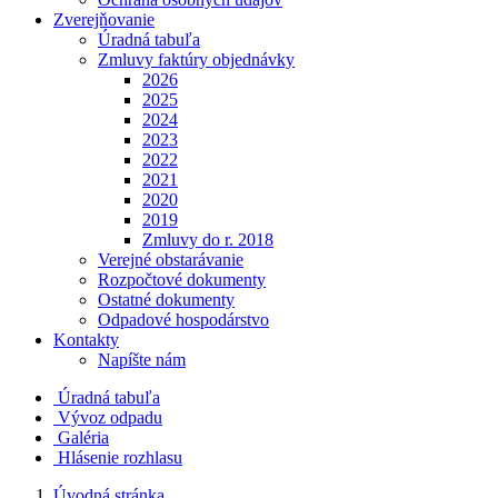
Zverejňovanie
Úradná tabuľa
Zmluvy faktúry objednávky
2026
2025
2024
2023
2022
2021
2020
2019
Zmluvy do r. 2018
Verejné obstarávanie
Rozpočtové dokumenty
Ostatné dokumenty
Odpadové hospodárstvo
Kontakty
Napíšte nám
Úradná tabuľa
Vývoz odpadu
Galéria
Hlásenie rozhlasu
Úvodná stránka