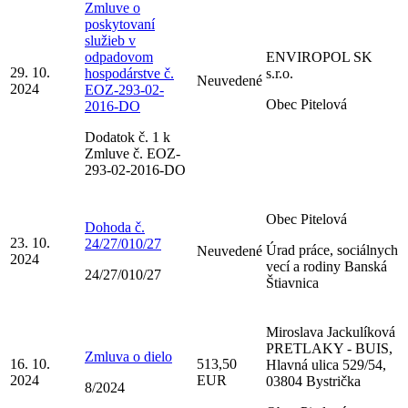
Zmluve o
poskytovaní
služieb v
odpadovom
ENVIROPOL SK
29. 10.
hospodárstve č.
s.r.o.
Neuvedené
2024
EOZ-293-02-
Obec Pitelová
2016-DO
Dodatok č. 1 k
Zmluve č. EOZ-
293-02-2016-DO
Obec Pitelová
Dohoda č.
23. 10.
24/27/010/27
Úrad práce, sociálnych
Neuvedené
2024
vecí a rodiny Banská
24/27/010/27
Štiavnica
Miroslava Jackulíková
PRETLAKY - BUIS,
Zmluva o dielo
16. 10.
513,50
Hlavná ulica 529/54,
2024
EUR
03804 Bystrička
8/2024