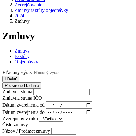
Zverejňovanie
Zmluvy faktúry objednávky
2024
Zmluvy
Zmluvy
Zmluvy
Faktúry
Objednávky
Hľadaný výraz
Hľadať
Rozšírené hľadanie
Zmluvná strana
Zmluvná strana IČO
Dátum zverejnenia od
Dátum zverejnenia do
Zverejnený v roku
Číslo zmluvy
Názov / Predmet zmluvy