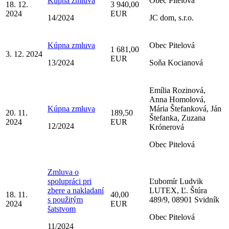
Kúpna zmluva
Obec Pitelová
18. 12.
3 940,00
2024
EUR
14/2024
JC dom, s.r.o.
Kúpna zmluva
Obec Pitelová
1 681,00
3. 12. 2024
EUR
13/2024
Soňa Kocianová
Emília Rozinová,
Anna Homolová,
Kúpna zmluva
Mária Štefanková, Ján
20. 11.
189,50
Štefanka, Zuzana
2024
EUR
12/2024
Krónerová
Obec Pitelová
Zmluva o
spolupráci pri
Ľubomír Ludvik
zbere a nakladaní
LUTEX, Ľ. Štúra
18. 11.
40,00
s použitým
489/9, 08901 Svidník
2024
EUR
šatstvom
Obec Pitelová
11/2024