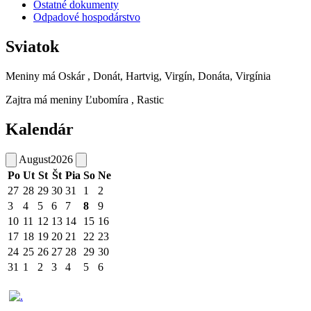
Ostatné dokumenty
Odpadové hospodárstvo
Sviatok
Meniny má
Oskár
, Donát, Hartvig, Virgín, Donáta, Virgínia
Zajtra má meniny
Ľubomíra
, Rastic
Kalendár
August
2026
Po
Ut
St
Št
Pia
So
Ne
27
28
29
30
31
1
2
3
4
5
6
7
8
9
10
11
12
13
14
15
16
17
18
19
20
21
22
23
24
25
26
27
28
29
30
31
1
2
3
4
5
6