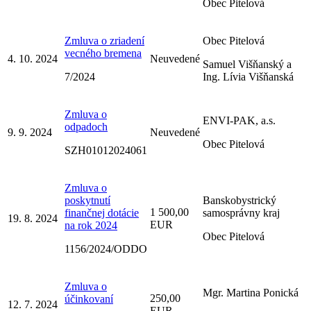
Obec Pitelová
Zmluva o zriadení
Obec Pitelová
vecného bremena
4. 10. 2024
Neuvedené
Samuel Višňanský a
7/2024
Ing. Lívia Višňanská
Zmluva o
ENVI-PAK, a.s.
odpadoch
9. 9. 2024
Neuvedené
Obec Pitelová
SZH01012024061
Zmluva o
poskytnutí
Banskobystrický
1 500,00
finančnej dotácie
samosprávny kraj
19. 8. 2024
EUR
na rok 2024
Obec Pitelová
1156/2024/ODDO
Zmluva o
Mgr. Martina Ponická
250,00
účinkovaní
12. 7. 2024
EUR