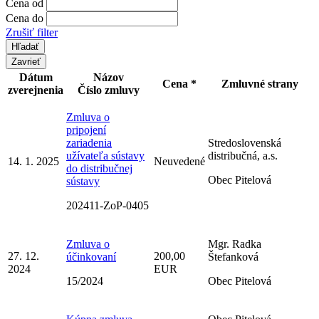
Cena od
Cena do
Zrušiť filter
Zavrieť
Dátum
Názov
Cena *
Zmluvné strany
zverejnenia
Číslo zmluvy
Zmluva o
pripojení
zariadenia
Stredoslovenská
užívateľa sústavy
distribučná, a.s.
14. 1. 2025
Neuvedené
do distribučnej
Obec Pitelová
sústavy
202411-ZoP-0405
Zmluva o
Mgr. Radka
27. 12.
200,00
účinkovaní
Štefanková
2024
EUR
15/2024
Obec Pitelová