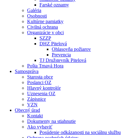
Farské oznamy
Galéria
Osobnosti
Kultúrne pamiatky
Civilná ochrana
Organizácie v obci
SZZP
DHZ Pitelová
Ohlasovňa požiarov
Prevencia
TJ Družstevník Pitelová
Pošta Trnavá Hora
Samospráva
Starosta obce
Poslanci OZ
Hlavný kontrolór
Uznesenia OZ
Zápisnice
VZN
Obecný úrad
Kontakt
Dokumenty na stiahnutie
Ako vybaviť
Posúdenie odkázanosti na sociálnu službu
Ochrana osobných údajov