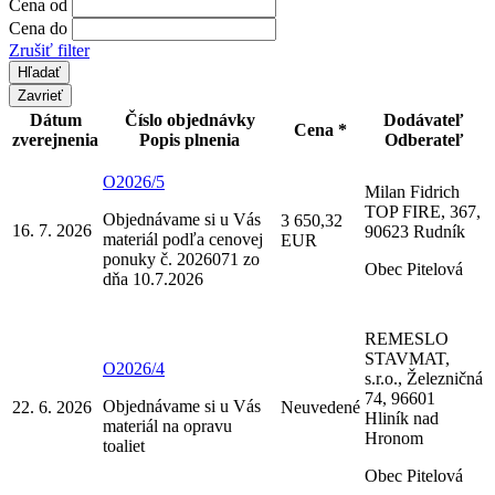
Cena od
Cena do
Zrušiť filter
Zavrieť
Dátum
Číslo objednávky
Dodávateľ
Cena *
zverejnenia
Popis plnenia
Odberateľ
O2026/5
Milan Fidrich
TOP FIRE, 367,
Objednávame si u Vás
3 650,32
16. 7. 2026
90623 Rudník
materiál podľa cenovej
EUR
ponuky č. 2026071 zo
Obec Pitelová
dňa 10.7.2026
REMESLO
STAVMAT,
O2026/4
s.r.o., Železničná
74, 96601
Objednávame si u Vás
22. 6. 2026
Neuvedené
Hliník nad
materiál na opravu
Hronom
toaliet
Obec Pitelová