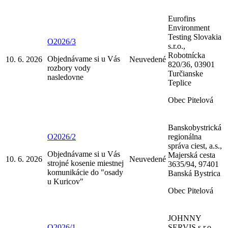
Eurofins
Environment
Testing Slovakia
O2026/3
s.r.o.,
Robotnícka
Objednávame si u Vás
10. 6. 2026
Neuvedené
820/36, 03901
rozbory vody
Turčianske
nasledovne
Teplice
Obec Pitelová
Banskobystrická
O2026/2
regionálna
správa ciest, a.s.,
Objednávame si u Vás
Majerská cesta
10. 6. 2026
Neuvedené
strojné kosenie miestnej
3635/94, 97401
komunikácie do "osady
Banská Bystrica
u Kuricov"
Obec Pitelová
JOHNNY
O2026/1
SERVIS s.r.o.,