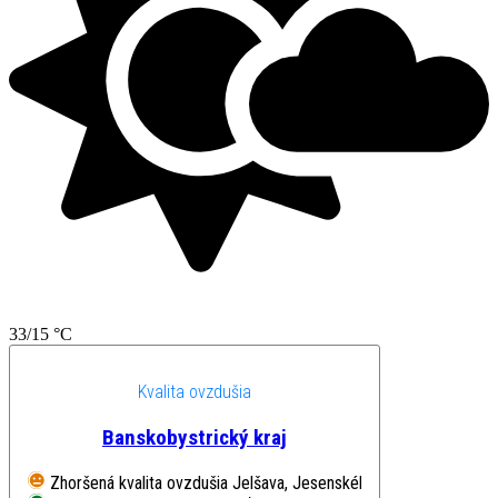
33/15 °C
Kvalita ovzdušia
Banskobystrický kraj
Zhoršená kvalita ovzdušia
Jelšava, Jesenského