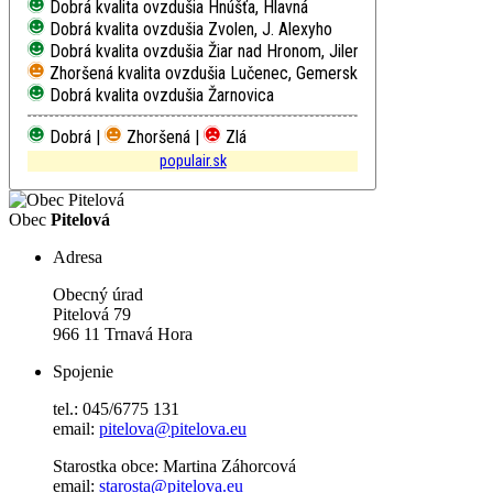
Dobrá kvalita ovzdušia
Hnúšťa, Hlavná
Dobrá kvalita ovzdušia
Zvolen, J. Alexyho
Dobrá kvalita ovzdušia
Žiar nad Hronom, Jilemnického
Zhoršená kvalita ovzdušia
Lučenec, Gemerská cesta
Dobrá kvalita ovzdušia
Žarnovica
Dobrá |
Zhoršená |
Zlá
populair.sk
Obec
Pitelová
Adresa
Obecný úrad
Pitelová 79
966 11 Trnavá Hora
Spojenie
tel.: 045/6775 131
email:
pitelova@pitelova.eu
Starostka obce: Martina Záhorcová
email:
starosta@pitelova.eu