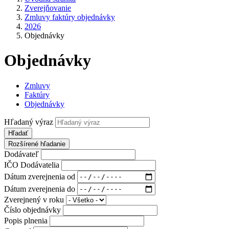
Zverejňovanie
Zmluvy faktúry objednávky
2026
Objednávky
Objednávky
Zmluvy
Faktúry
Objednávky
Hľadaný výraz
Hľadať
Rozšírené hľadanie
Dodávateľ
IČO Dodávatelia
Dátum zverejnenia od
Dátum zverejnenia do
Zverejnený v roku
Číslo objednávky
Popis plnenia