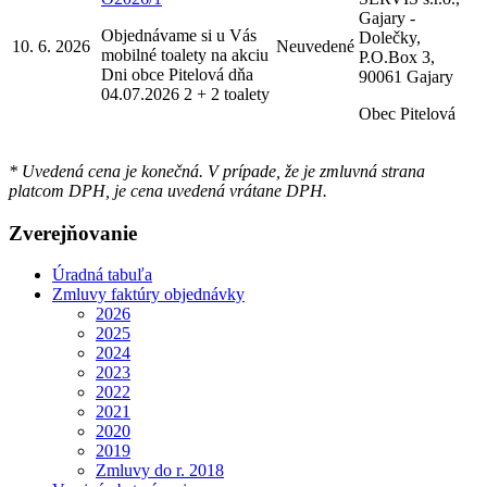
Gajary -
Objednávame si u Vás
Dolečky,
10. 6. 2026
Neuvedené
mobilné toalety na akciu
P.O.Box 3,
Dni obce Pitelová dňa
90061 Gajary
04.07.2026 2 + 2 toalety
Obec Pitelová
* Uvedená cena je konečná. V prípade, že je zmluvná strana
platcom DPH, je cena uvedená vrátane DPH.
Zverejňovanie
Úradná tabuľa
Zmluvy faktúry objednávky
2026
2025
2024
2023
2022
2021
2020
2019
Zmluvy do r. 2018