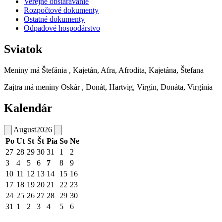
Verejné obstarávanie
Rozpočtové dokumenty
Ostatné dokumenty
Odpadové hospodárstvo
Sviatok
Meniny má
Štefánia
, Kajetán, Afra, Afrodita, Kajetána, Štefana
Zajtra má meniny
Oskár
, Donát, Hartvig, Virgín, Donáta, Virgínia
Kalendár
August
2026
Po
Ut
St
Št
Pia
So
Ne
27
28
29
30
31
1
2
3
4
5
6
7
8
9
10
11
12
13
14
15
16
17
18
19
20
21
22
23
24
25
26
27
28
29
30
31
1
2
3
4
5
6