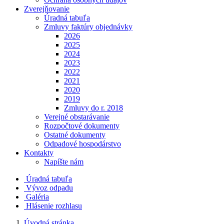
Zverejňovanie
Úradná tabuľa
Zmluvy faktúry objednávky
2026
2025
2024
2023
2022
2021
2020
2019
Zmluvy do r. 2018
Verejné obstarávanie
Rozpočtové dokumenty
Ostatné dokumenty
Odpadové hospodárstvo
Kontakty
Napíšte nám
Úradná tabuľa
Vývoz odpadu
Galéria
Hlásenie rozhlasu
Úvodná stránka