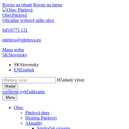
Rovno na obsah
Rovno na menu
Obec
Pitelová
Oficiálne webové sídlo obce
045/6775 131
pitelova@pitelova.eu
Mapa webu
SK
Slovensky
SK
Slovensky
EN
English
Hľadaný výraz
Hľadať
rozšírené vyhľadávanie
Menu
Obec
Pitelová dnes
História Pitelovej
Aktuality
Smútočné oznamy