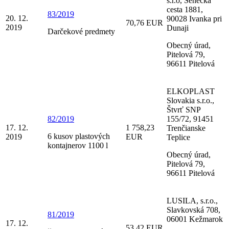
s.r.o, Senecká
cesta 1881,
83/2019
20. 12.
90028 Ivanka pri
70,76 EUR
2019
Dunaji
Darčekové predmety
Obecný úrad,
Pitelová 79,
96611 Pitelová
ELKOPLAST
Slovakia s.r.o.,
Štvrť SNP
82/2019
155/72, 91451
17. 12.
1 758,23
Trenčianske
6 kusov plastových
2019
EUR
Teplice
kontajnerov 1100 l
Obecný úrad,
Pitelová 79,
96611 Pitelová
LUSILA, s.r.o.,
Slavkovská 708,
81/2019
06001 Kežmarok
17. 12.
53,42 EUR