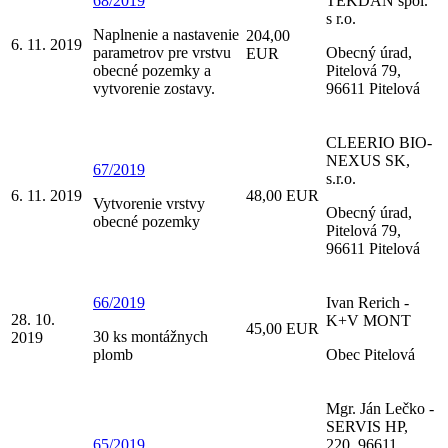
68/2019
TEKDAN spol.
s r.o.
Naplnenie a nastavenie
204,00
6. 11. 2019
parametrov pre vrstvu
Obecný úrad,
EUR
obecné pozemky a
Pitelová 79,
vytvorenie zostavy.
96611 Pitelová
CLEERIO BIO-
NEXUS SK,
67/2019
s.r.o.
6. 11. 2019
48,00 EUR
Vytvorenie vrstvy
Obecný úrad,
obecné pozemky
Pitelová 79,
96611 Pitelová
66/2019
Ivan Rerich -
28. 10.
K+V MONT
45,00 EUR
30 ks montážnych
2019
plomb
Obec Pitelová
Mgr. Ján Lečko -
SERVIS HP,
65/2019
220, 96611