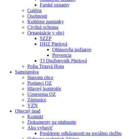
Farské oznamy
Galéria
Osobnosti
Kultúrne pamiatky
Civilná ochrana
Organizácie v obci
SZZP
DHZ Pitelová
Ohlasovňa požiarov
Prevencia
TJ Družstevník Pitelová
Pošta Trnavá Hora
Samospráva
Starosta obce
Poslanci OZ
Hlavný kontrolór
Uznesenia OZ
Zápisnice
VZN
Obecný úrad
Kontakt
Dokumenty na stiahnutie
Ako vybaviť
Posúdenie odkázanosti na sociálnu službu
Ochrana osobných údajov