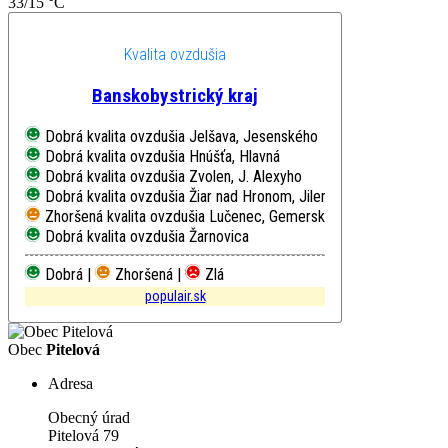
33/15 °C
Kvalita ovzdušia
Banskobystrický kraj
Dobrá kvalita ovzdušia
Jelšava, Jesenského
Dobrá kvalita ovzdušia
Hnúšťa, Hlavná
Dobrá kvalita ovzdušia
Zvolen, J. Alexyho
Dobrá kvalita ovzdušia
Žiar nad Hronom, Jilemnického
Zhoršená kvalita ovzdušia
Lučenec, Gemerská cesta
Dobrá kvalita ovzdušia
Žarnovica
Dobrá |
Zhoršená |
Zlá
populair.sk
Obec
Pitelová
Adresa
Obecný úrad
Pitelová 79