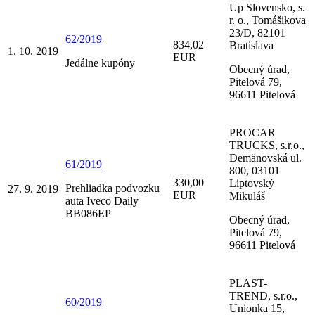
Up Slovensko, s.
r. o., Tomášikova
23/D, 82101
62/2019
834,02
Bratislava
1. 10. 2019
EUR
Jedálne kupóny
Obecný úrad,
Pitelová 79,
96611 Pitelová
PROCAR
TRUCKS, s.r.o.,
Demänovská ul.
61/2019
800, 03101
330,00
Liptovský
Prehliadka podvozku
27. 9. 2019
EUR
Mikuláš
auta Iveco Daily
BB086EP
Obecný úrad,
Pitelová 79,
96611 Pitelová
PLAST-
TREND, s.r.o.,
60/2019
Unionka 15,