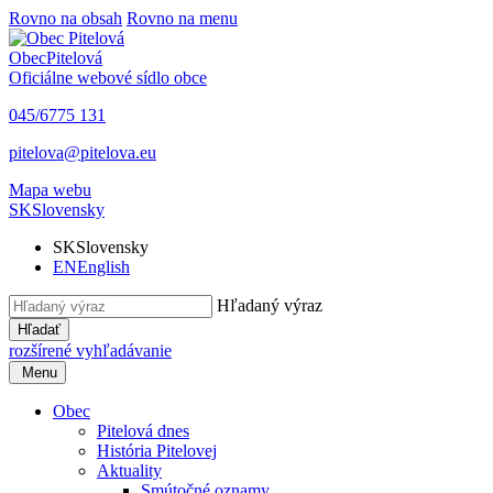
Rovno na obsah
Rovno na menu
Obec
Pitelová
Oficiálne webové sídlo obce
045/6775 131
pitelova@pitelova.eu
Mapa webu
SK
Slovensky
SK
Slovensky
EN
English
Hľadaný výraz
Hľadať
rozšírené vyhľadávanie
Menu
Obec
Pitelová dnes
História Pitelovej
Aktuality
Smútočné oznamy