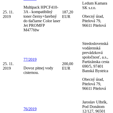
Ledum Kamara
Multipack HPCF410-
SK s.r.o.
3A - kompatibilný
25. 11.
187,20
toner čierny+farebný
Obecný úrad,
2019
EUR
do tlačiarne Color laser
Pitelová 79,
Jet PROMFP
96611 Pitelová
M477fdw
Stredoslovenská
vodárenská
prevádzková
spoločnosť, a.s.,
77/2019
Partizánska cesta
25. 11.
200,00
690/5, 97401
Dovoz pitnej vody
2019
EUR
Banská Bystrica
cisternou.
Obecný úrad,
Pitelová 79,
96611 Pitelová
Jaroslav Ulbrík,
Pod Donátom
76/2019
12/127, 96501