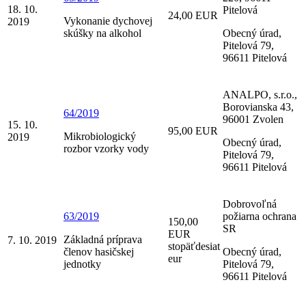
18. 10.
Pitelová
24,00 EUR
Vykonanie dychovej
2019
skúšky na alkohol
Obecný úrad,
Pitelová 79,
96611 Pitelová
ANALPO, s.r.o.,
Borovianska 43,
64/2019
96001 Zvolen
15. 10.
95,00 EUR
Mikrobiologický
2019
Obecný úrad,
rozbor vzorky vody
Pitelová 79,
96611 Pitelová
Dobrovoľná
63/2019
požiarna ochrana
150,00
SR
EUR
Základná príprava
7. 10. 2019
stopäťdesiat
členov hasičskej
Obecný úrad,
eur
jednotky
Pitelová 79,
96611 Pitelová