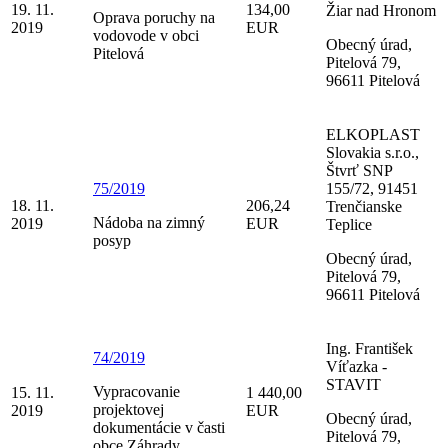
19. 11.
134,00
Žiar nad Hronom
Oprava poruchy na
2019
EUR
vodovode v obci
Obecný úrad,
Pitelová
Pitelová 79,
96611 Pitelová
ELKOPLAST
Slovakia s.r.o.,
Štvrť SNP
75/2019
155/72, 91451
18. 11.
206,24
Trenčianske
Nádoba na zimný
2019
EUR
Teplice
posyp
Obecný úrad,
Pitelová 79,
96611 Pitelová
Ing. František
74/2019
Víťazka -
STAVIT
Vypracovanie
15. 11.
1 440,00
projektovej
2019
EUR
Obecný úrad,
dokumentácie v časti
Pitelová 79,
obce Záhrady