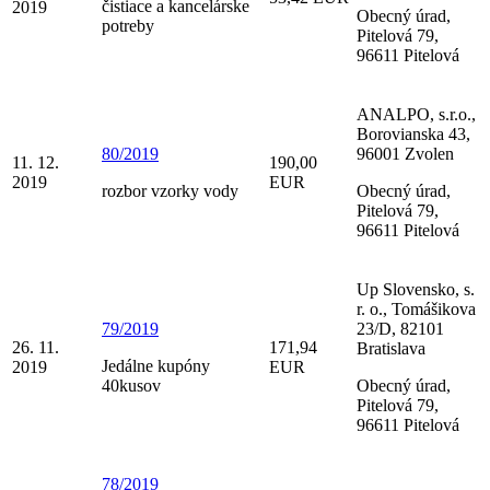
čistiace a kancelárske
2019
Obecný úrad,
potreby
Pitelová 79,
96611 Pitelová
ANALPO, s.r.o.,
Borovianska 43,
80/2019
96001 Zvolen
11. 12.
190,00
2019
EUR
rozbor vzorky vody
Obecný úrad,
Pitelová 79,
96611 Pitelová
Up Slovensko, s.
r. o., Tomášikova
79/2019
23/D, 82101
26. 11.
171,94
Bratislava
Jedálne kupóny
2019
EUR
40kusov
Obecný úrad,
Pitelová 79,
96611 Pitelová
78/2019