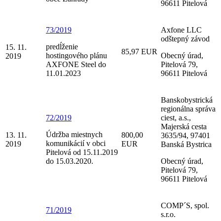
96611 Pitelová
73/2019
Axfone LLC
odštepný závod
predĺženie
15. 11.
85,97 EUR
hostingového plánu
Obecný úrad,
2019
AXFONE Steel do
Pitelová 79,
11.01.2023
96611 Pitelová
Banskobystrická
regionálna správa
72/2019
ciest, a.s.,
Majerská cesta
Údržba miestnych
13. 11.
800,00
3635/94, 97401
komunikácií v obci
2019
EUR
Banská Bystrica
Pitelová od 15.11.2019
do 15.03.2020.
Obecný úrad,
Pitelová 79,
96611 Pitelová
COMP´S, spol.
71/2019
s.r.o.