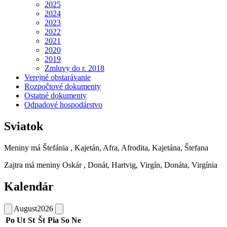
2025
2024
2023
2022
2021
2020
2019
Zmluvy do r. 2018
Verejné obstarávanie
Rozpočtové dokumenty
Ostatné dokumenty
Odpadové hospodárstvo
Sviatok
Meniny má
Štefánia
, Kajetán, Afra, Afrodita, Kajetána, Štefana
Zajtra má meniny
Oskár
, Donát, Hartvig, Virgín, Donáta, Virgínia
Kalendár
August
2026
Po
Ut
St
Št
Pia
So
Ne