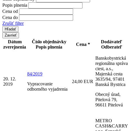
Popis plnenia
Cena od
Cena do
Zrušiť filter
Zavrieť
Dátum
Číslo objednávky
Dodávateľ
Cena *
zverejnenia
Popis plnenia
Odberateľ
Banskobystrická
regionálna správa
ciest, a.s.,
84/2019
Majerská cesta
20. 12.
3635/94, 97401
24,00 EUR
Vypracovanie
2019
Banská Bystrica
odborného vyjadrenia
Obecný úrad,
Pitelová 79,
96611 Pitelová
METRO
CASH&CARRY