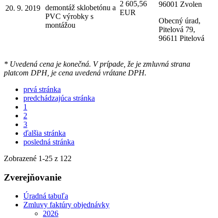
2 605,56
96001 Zvolen
demontáž sklobetónu a
20. 9. 2019
EUR
PVC výrobky s
Obecný úrad,
montážou
Pitelová 79,
96611 Pitelová
* Uvedená cena je konečná. V prípade, že je zmluvná strana
platcom DPH, je cena uvedená vrátane DPH.
prvá stránka
predchádzajúca stránka
1
2
3
ďalšia stránka
posledná stránka
Zobrazené
1
-
25
z 122
Zverejňovanie
Úradná tabuľa
Zmluvy faktúry objednávky
2026