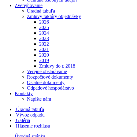
Zverejňovanie
Úradná tabuľa
Zmluvy faktúry objednávky
2026
2025
2024
2023
2022
2021
2020
2019
Zmluvy do r. 2018
Verejné obstarávanie
Rozpočtové dokumenty
Ostatné dokumenty
Odpadové hospodárstvo
Kontakty
Napíšte nám
Úradná tabuľa
Vývoz odpadu
Galéria
Hlásenie rozhlasu
Úvodná stránka