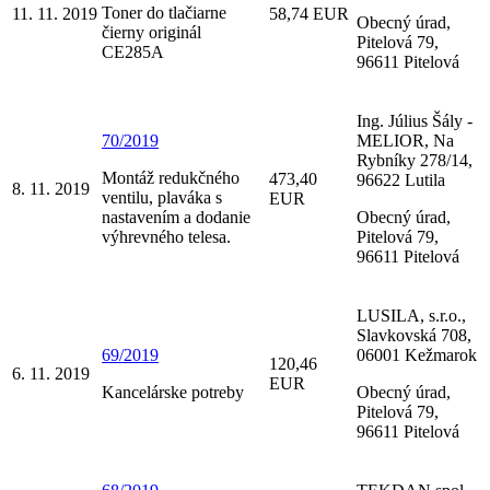
Toner do tlačiarne
11. 11. 2019
58,74 EUR
Obecný úrad,
čierny originál
Pitelová 79,
CE285A
96611 Pitelová
Ing. Július Šály -
70/2019
MELIOR, Na
Rybníky 278/14,
Montáž redukčného
473,40
96622 Lutila
8. 11. 2019
ventilu, plaváka s
EUR
nastavením a dodanie
Obecný úrad,
výhrevného telesa.
Pitelová 79,
96611 Pitelová
LUSILA, s.r.o.,
Slavkovská 708,
69/2019
06001 Kežmarok
120,46
6. 11. 2019
EUR
Kancelárske potreby
Obecný úrad,
Pitelová 79,
96611 Pitelová