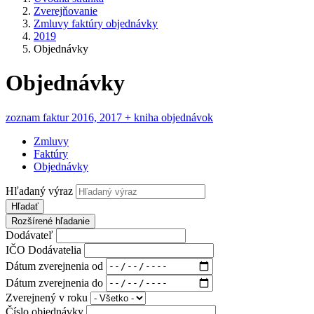
Zverejňovanie
Zmluvy faktúry objednávky
2019
Objednávky
Objednávky
zoznam faktur 2016, 2017 + kniha objednávok
Zmluvy
Faktúry
Objednávky
Hľadaný výraz
Hľadať
Rozšírené hľadanie
Dodávateľ
IČO Dodávatelia
Dátum zverejnenia od
Dátum zverejnenia do
Zverejnený v roku
Číslo objednávky