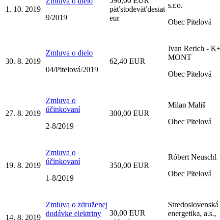
590,00 EUR
Zmluva o dielo
s.r.o.
1. 10. 2019
päťstodeväťdesiat
9/2019
eur
Obec Pitelová
Ivan Rerich - K
Zmluva o dielo
MONT
30. 8. 2019
62,40 EUR
04/Pitelová/2019
Obec Pitelová
Zmluva o
Milan Mališ
účinkovaní
27. 8. 2019
300,00 EUR
Obec Pitelová
2-8/2019
Zmluva o
Róbert Neuschl
účinkovaní
19. 8. 2019
350,00 EUR
Obec Pitelová
1-8/2019
Zmluva o združenej
Stredoslovenská
30,00 EUR
dodávke elektriny
energetika, a.s.,
14. 8. 2019