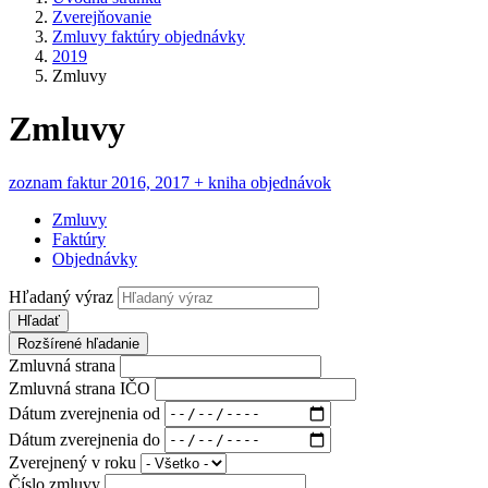
Zverejňovanie
Zmluvy faktúry objednávky
2019
Zmluvy
Zmluvy
zoznam faktur 2016, 2017 + kniha objednávok
Zmluvy
Faktúry
Objednávky
Hľadaný výraz
Hľadať
Rozšírené hľadanie
Zmluvná strana
Zmluvná strana IČO
Dátum zverejnenia od
Dátum zverejnenia do
Zverejnený v roku
Číslo zmluvy