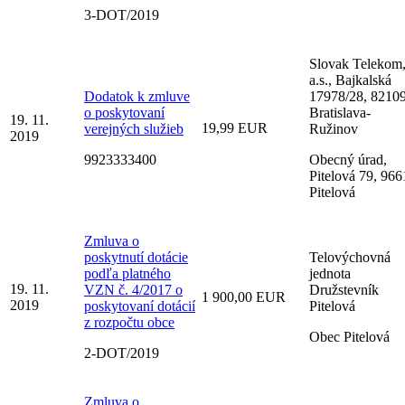
3-DOT/2019
Slovak Telekom
a.s., Bajkalská
Dodatok k zmluve
17978/28, 8210
o poskytovaní
Bratislava-
19. 11.
19,99 EUR
verejných služieb
Ružinov
2019
9923333400
Obecný úrad,
Pitelová 79, 966
Pitelová
Zmluva o
poskytnutí dotácie
Telovýchovná
podľa platného
jednota
19. 11.
VZN č. 4/2017 o
Družstevník
1 900,00 EUR
2019
poskytovaní dotácií
Pitelová
z rozpočtu obce
Obec Pitelová
2-DOT/2019
Zmluva o