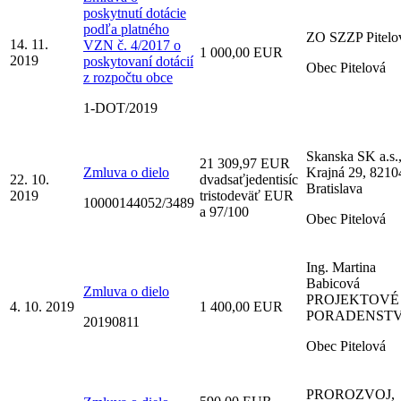
poskytnutí dotácie
podľa platného
ZO SZZP Pitelo
14. 11.
VZN č. 4/2017 o
1 000,00 EUR
2019
poskytovaní dotácií
Obec Pitelová
z rozpočtu obce
1-DOT/2019
Skanska SK a.s.
21 309,97 EUR
Zmluva o dielo
Krajná 29, 8210
22. 10.
dvadsaťjedentisíc
Bratislava
2019
tristodeväť EUR
10000144052/3489
a 97/100
Obec Pitelová
Ing. Martina
Babicová
Zmluva o dielo
PROJEKTOVÉ
4. 10. 2019
1 400,00 EUR
PORADENST
20190811
Obec Pitelová
PROROZVOJ,