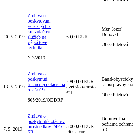
Zmluva o
poskytovaní
servisných a
Mgr. Jozef
konzulačných
Donoval
20. 5. 2019
60,00 EUR
služieb na
výpočtovej
Obec Pitelová
technike
č. 3/2019
Zmluva o
poskytnutí
Banskobystrický
2 800,00 EUR
finančnej dotácie na
samosprávny kra
13. 5. 2019
dvetisícosemsto
rok 2019
eur
Obec Pitelová
605/2019/ODDRF
Zmluva o
Dobrovoľná
poskytnutí dotácie z
požiarna ochran
3 000,00 EUR
prostriedkov DPO
7. 5. 2019
SR
tritisíc eur
SR