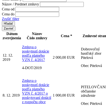
Názov / Predmet zmluvy
Cena od
Cena do
Zrušiť filter
Zavrieť
Dátum
Názov
Cena *
Zmluvné stra
zverejnenia
Číslo zmluvy
Zmluva o
Dobrovoľný
poskytnutí dotácie
hasičský zbor
12. 12.
podľa platného
2 000,00 EUR
Pitelová
2019
VZN č. 4/2017
Obec Pitelová
4-DOT/2019
Zmluva o
poskytnutí dotácie
PITELOVČAN
podľa platného
občianske
VZN č. 4/2017 o
8. 12. 2019
1 000,00 EUR
združenie
poskytovaní dotácií
z rozpočtu obce
Obec Pitelová