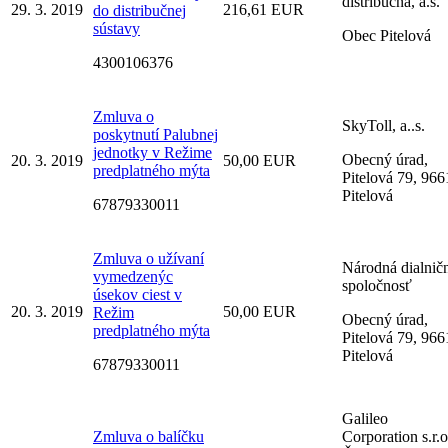
distribučná, a.s.
29. 3. 2019
216,61 EUR
do distribučnej
sústavy
Obec Pitelová
4300106376
Zmluva o
SkyToll, a..s.
poskytnutí Palubnej
jednotky v Režime
Obecný úrad,
20. 3. 2019
50,00 EUR
predplatného mýta
Pitelová 79, 966
Pitelová
67879330011
Zmluva o užívaní
Národná dialnič
vymedzenýc
spoločnosť
úsekov ciest v
20. 3. 2019
50,00 EUR
Režim
Obecný úrad,
predplatného mýta
Pitelová 79, 966
Pitelová
67879330011
Galileo
Zmluva o balíčku
Corporation s.r.o