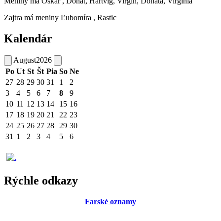
Meniny má
Oskár
, Donát, Hartvig, Virgín, Donáta, Virgínia
Zajtra má meniny
Ľubomíra
, Rastic
Kalendár
August
2026
Po
Ut
St
Št
Pia
So
Ne
27
28
29
30
31
1
2
3
4
5
6
7
8
9
10
11
12
13
14
15
16
17
18
19
20
21
22
23
24
25
26
27
28
29
30
31
1
2
3
4
5
6
Rýchle odkazy
Farské oznamy