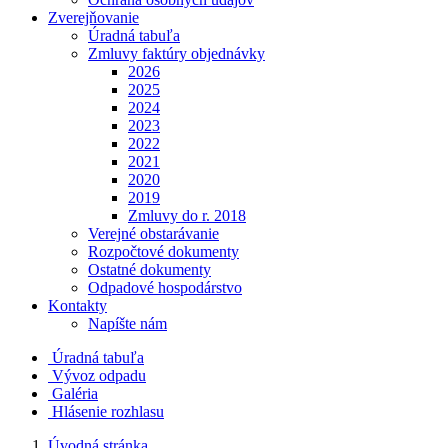
Zverejňovanie
Úradná tabuľa
Zmluvy faktúry objednávky
2026
2025
2024
2023
2022
2021
2020
2019
Zmluvy do r. 2018
Verejné obstarávanie
Rozpočtové dokumenty
Ostatné dokumenty
Odpadové hospodárstvo
Kontakty
Napíšte nám
Úradná tabuľa
Vývoz odpadu
Galéria
Hlásenie rozhlasu
Úvodná stránka