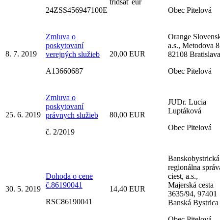
tridsať eur
24ZSS456947100E
Obec Pitelová
Zmluva o
Orange Slovens
poskytovaní
a.s., Metodova 8
8. 7. 2019
20,00 EUR
verejných služieb
82108 Bratislav
A13660687
Obec Pitelová
Zmluva o
JUDr. Lucia
poskytovaní
Luptáková
25. 6. 2019
80,00 EUR
právnych služieb
Obec Pitelová
č. 2/2019
Banskobystrická
regionálna správ
Dohoda o cene
ciest, a.s.,
č.86190041
Majerská cesta
30. 5. 2019
14,40 EUR
3635/94, 97401
RSC86190041
Banská Bystrica
Obec Pitelová