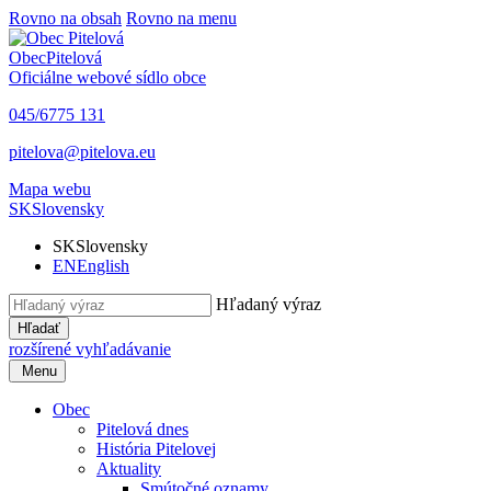
Rovno na obsah
Rovno na menu
Obec
Pitelová
Oficiálne webové sídlo obce
045/6775 131
pitelova@pitelova.eu
Mapa webu
SK
Slovensky
SK
Slovensky
EN
English
Hľadaný výraz
Hľadať
rozšírené vyhľadávanie
Menu
Obec
Pitelová dnes
História Pitelovej
Aktuality
Smútočné oznamy