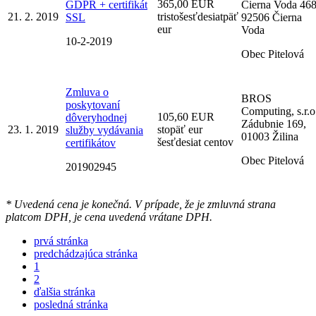
365,00 EUR
GDPR + certifikát
Čierna Voda 468
21. 2. 2019
tristošesťdesiatpäť
SSL
92506 Čierna
eur
Voda
10-2-2019
Obec Pitelová
Zmluva o
BROS
poskytovaní
Computing, s.r.o
105,60 EUR
dôveryhodnej
Zádubnie 169,
23. 1. 2019
stopäť eur
služby vydávania
01003 Žilina
šesťdesiat centov
certifikátov
Obec Pitelová
201902945
* Uvedená cena je konečná. V prípade, že je zmluvná strana
platcom DPH, je cena uvedená vrátane DPH.
prvá stránka
predchádzajúca stránka
1
2
ďalšia stránka
posledná stránka