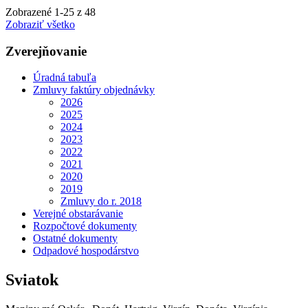
Zobrazené
1
-
25
z 48
Zobraziť všetko
Zverejňovanie
Úradná tabuľa
Zmluvy faktúry objednávky
2026
2025
2024
2023
2022
2021
2020
2019
Zmluvy do r. 2018
Verejné obstarávanie
Rozpočtové dokumenty
Ostatné dokumenty
Odpadové hospodárstvo
Sviatok