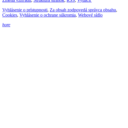
Zmena vzhľadu
,
Štruktúra stránok
,
RSS
,
Vytlačiť
Vyhlásenie o prístupnosti
,
Za obsah zodpovedá správca obsahu
,
Cookies
,
Vyhlásenie o ochrane súkromia
,
Webové sídlo
hore