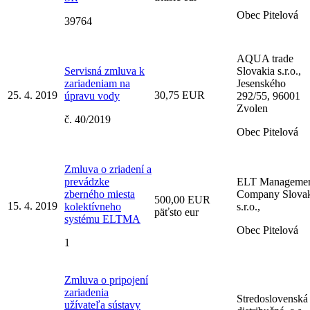
Obec Pitelová
39764
AQUA trade
Servisná zmluva k
Slovakia s.r.o.,
zariadeniam na
Jesenského
25. 4. 2019
30,75 EUR
úpravu vody
292/55, 96001
Zvolen
č. 40/2019
Obec Pitelová
Zmluva o zriadení a
prevádzke
ELT Manageme
zberného miesta
Company Slovak
500,00 EUR
15. 4. 2019
kolektívneho
s.r.o.,
päťsto eur
systému ELTMA
Obec Pitelová
1
Zmluva o pripojení
zariadenia
Stredoslovenská
užívateľa sústavy