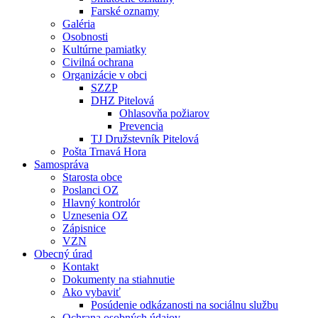
Farské oznamy
Galéria
Osobnosti
Kultúrne pamiatky
Civilná ochrana
Organizácie v obci
SZZP
DHZ Pitelová
Ohlasovňa požiarov
Prevencia
TJ Družstevník Pitelová
Pošta Trnavá Hora
Samospráva
Starosta obce
Poslanci OZ
Hlavný kontrolór
Uznesenia OZ
Zápisnice
VZN
Obecný úrad
Kontakt
Dokumenty na stiahnutie
Ako vybaviť
Posúdenie odkázanosti na sociálnu službu
Ochrana osobných údajov