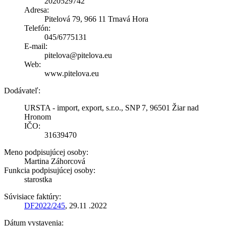
2020529742
Adresa:
Pitelová 79, 966 11 Trnavá Hora
Telefón:
045/6775131
E-mail:
pitelova@pitelova.eu
Web:
www.pitelova.eu
Dodávateľ:
URSTA - import, export, s.r.o., SNP 7, 96501 Žiar nad
Hronom
IČO:
31639470
Meno podpisujúcej osoby:
Martina Záhorcová
Funkcia podpisujúcej osoby:
starostka
Súvisiace faktúry:
DF2022/245
, 29.11 .2022
Dátum vystavenia: