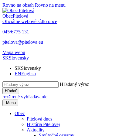
Rovno na obsah
Rovno na menu
Obec
Pitelová
Oficiálne webové sídlo obce
045/6775 131
pitelova@pitelova.eu
Mapa webu
SK
Slovensky
SK
Slovensky
EN
English
Hľadaný výraz
Hľadať
rozšírené vyhľadávanie
Menu
Obec
Pitelová dnes
História Pitelovej
Aktuality
Smútočné oznamy