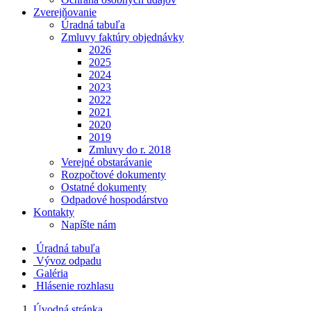
Zverejňovanie
Úradná tabuľa
Zmluvy faktúry objednávky
2026
2025
2024
2023
2022
2021
2020
2019
Zmluvy do r. 2018
Verejné obstarávanie
Rozpočtové dokumenty
Ostatné dokumenty
Odpadové hospodárstvo
Kontakty
Napíšte nám
Úradná tabuľa
Vývoz odpadu
Galéria
Hlásenie rozhlasu
Úvodná stránka