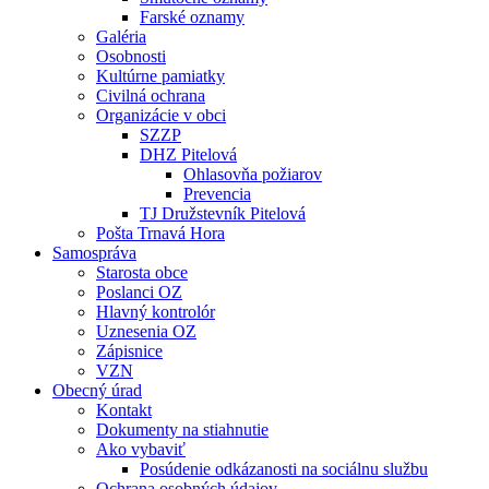
Farské oznamy
Galéria
Osobnosti
Kultúrne pamiatky
Civilná ochrana
Organizácie v obci
SZZP
DHZ Pitelová
Ohlasovňa požiarov
Prevencia
TJ Družstevník Pitelová
Pošta Trnavá Hora
Samospráva
Starosta obce
Poslanci OZ
Hlavný kontrolór
Uznesenia OZ
Zápisnice
VZN
Obecný úrad
Kontakt
Dokumenty na stiahnutie
Ako vybaviť
Posúdenie odkázanosti na sociálnu službu
Ochrana osobných údajov