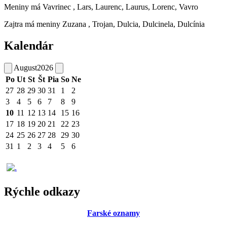
Meniny má
Vavrinec
, Lars, Laurenc, Laurus, Lorenc, Vavro
Zajtra má meniny
Zuzana
, Trojan, Dulcia, Dulcinela, Dulcínia
Kalendár
August
2026
Po
Ut
St
Št
Pia
So
Ne
27
28
29
30
31
1
2
3
4
5
6
7
8
9
10
11
12
13
14
15
16
17
18
19
20
21
22
23
24
25
26
27
28
29
30
31
1
2
3
4
5
6
Rýchle odkazy
Farské oznamy