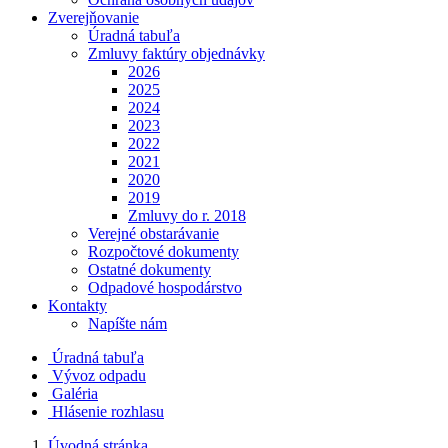
Zverejňovanie
Úradná tabuľa
Zmluvy faktúry objednávky
2026
2025
2024
2023
2022
2021
2020
2019
Zmluvy do r. 2018
Verejné obstarávanie
Rozpočtové dokumenty
Ostatné dokumenty
Odpadové hospodárstvo
Kontakty
Napíšte nám
Úradná tabuľa
Vývoz odpadu
Galéria
Hlásenie rozhlasu
Úvodná stránka