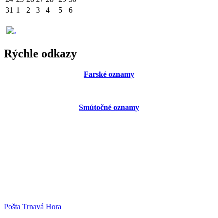
31
1
2
3
4
5
6
Rýchle odkazy
Farské oznamy
Smútočné oznamy
Pošta Trnavá Hora