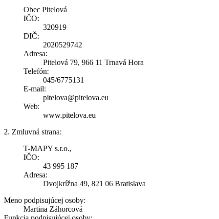
Obec Pitelová
IČO:
320919
DIČ:
2020529742
Adresa:
Pitelová 79, 966 11 Trnavá Hora
Telefón:
045/6775131
E-mail:
pitelova@pitelova.eu
Web:
www.pitelova.eu
2. Zmluvná strana:
T-MAPY s.r.o.,
IČO:
43 995 187
Adresa:
Dvojkrížna 49, 821 06 Bratislava
Meno podpisujúcej osoby:
Martina Záhorcová
Funkcia podpisujúcej osoby: