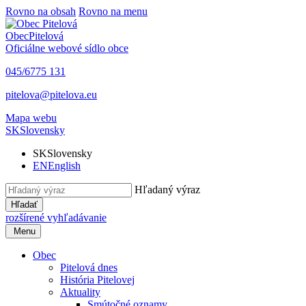
Rovno na obsah
Rovno na menu
Obec
Pitelová
Oficiálne webové sídlo obce
045/6775 131
pitelova@pitelova.eu
Mapa webu
SK
Slovensky
SK
Slovensky
EN
English
Hľadaný výraz
Hľadať
rozšírené vyhľadávanie
Menu
Obec
Pitelová dnes
História Pitelovej
Aktuality
Smútočné oznamy