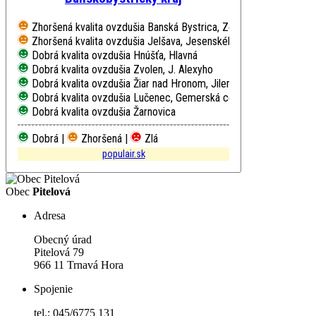
Zhoršená kvalita ovzdušia
Banská Bystrica, Zelená
Zhoršená kvalita ovzdušia
Jelšava, Jesenského
Dobrá kvalita ovzdušia
Hnúšťa, Hlavná
Dobrá kvalita ovzdušia
Zvolen, J. Alexyho
Dobrá kvalita ovzdušia
Žiar nad Hronom, Jilemnického
Dobrá kvalita ovzdušia
Lučenec, Gemerská cesta
Dobrá kvalita ovzdušia
Žarnovica
Dobrá |
Zhoršená |
Zlá
populair.sk
Obec
Pitelová
Adresa
Obecný úrad
Pitelová 79
966 11 Trnavá Hora
Spojenie
tel.: 045/6775 131