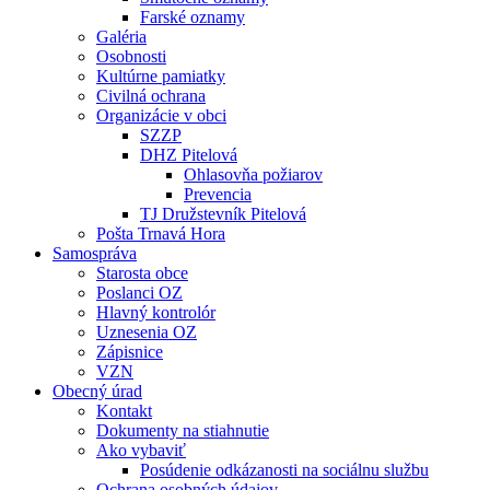
Farské oznamy
Galéria
Osobnosti
Kultúrne pamiatky
Civilná ochrana
Organizácie v obci
SZZP
DHZ Pitelová
Ohlasovňa požiarov
Prevencia
TJ Družstevník Pitelová
Pošta Trnavá Hora
Samospráva
Starosta obce
Poslanci OZ
Hlavný kontrolór
Uznesenia OZ
Zápisnice
VZN
Obecný úrad
Kontakt
Dokumenty na stiahnutie
Ako vybaviť
Posúdenie odkázanosti na sociálnu službu
Ochrana osobných údajov