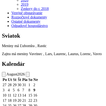
2020
2019
Zmluvy do r. 2018
Verejné obstarávanie
Rozpočtové dokumenty
Ostatné dokumenty
Odpadové hospodárstvo
Sviatok
Meniny má
Ľubomíra
, Rastic
Zajtra má meniny
Vavrinec
, Lars, Laurenc, Laurus, Lorenc, Vavro
Kalendár
August
2026
Po
Ut
St
Št
Pia
So
Ne
27
28
29
30
31
1
2
3
4
5
6
7
8
9
10
11
12
13
14
15
16
17
18
19
20
21
22
23
24
25
26
27
28
29
30