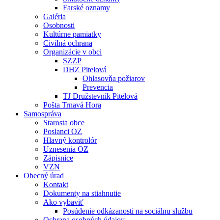
Farské oznamy
Galéria
Osobnosti
Kultúrne pamiatky
Civilná ochrana
Organizácie v obci
SZZP
DHZ Pitelová
Ohlasovňa požiarov
Prevencia
TJ Družstevník Pitelová
Pošta Trnavá Hora
Samospráva
Starosta obce
Poslanci OZ
Hlavný kontrolór
Uznesenia OZ
Zápisnice
VZN
Obecný úrad
Kontakt
Dokumenty na stiahnutie
Ako vybaviť
Posúdenie odkázanosti na sociálnu službu
Ochrana osobných údajov