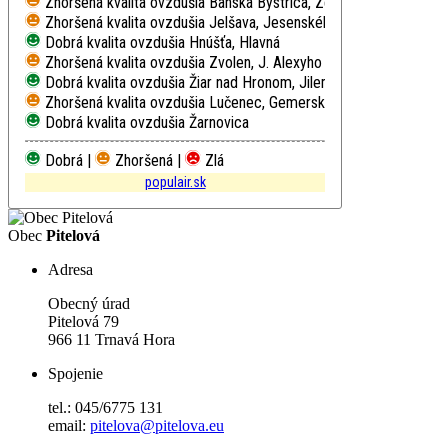
Zhoršená kvalita ovzdušia
Banská Bystrica, Zelená
Zhoršená kvalita ovzdušia
Jelšava, Jesenského
Dobrá kvalita ovzdušia
Hnúšťa, Hlavná
Zhoršená kvalita ovzdušia
Zvolen, J. Alexyho
Dobrá kvalita ovzdušia
Žiar nad Hronom, Jilemnického
Zhoršená kvalita ovzdušia
Lučenec, Gemerská cesta
Dobrá kvalita ovzdušia
Žarnovica
Dobrá |
Zhoršená |
Zlá
populair.sk
Obec
Pitelová
Adresa
Obecný úrad
Pitelová 79
966 11 Trnavá Hora
Spojenie
tel.: 045/6775 131
email:
pitelova@pitelova.eu