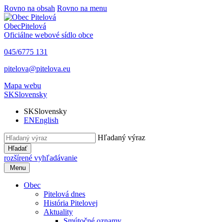
Rovno na obsah
Rovno na menu
Obec
Pitelová
Oficiálne webové sídlo obce
045/6775 131
pitelova@pitelova.eu
Mapa webu
SK
Slovensky
SK
Slovensky
EN
English
Hľadaný výraz
Hľadať
rozšírené vyhľadávanie
Menu
Obec
Pitelová dnes
História Pitelovej
Aktuality
Smútočné oznamy