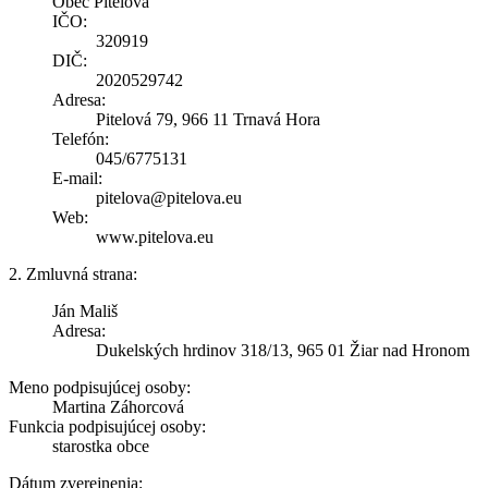
Obec Pitelová
IČO:
320919
DIČ:
2020529742
Adresa:
Pitelová 79, 966 11 Trnavá Hora
Telefón:
045/6775131
E-mail:
pitelova@pitelova.eu
Web:
www.pitelova.eu
2. Zmluvná strana:
Ján Mališ
Adresa:
Dukelských hrdinov 318/13, 965 01 Žiar nad Hronom
Meno podpisujúcej osoby:
Martina Záhorcová
Funkcia podpisujúcej osoby:
starostka obce
Dátum zverejnenia: