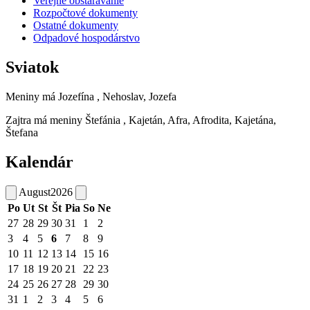
Verejné obstarávanie
Rozpočtové dokumenty
Ostatné dokumenty
Odpadové hospodárstvo
Sviatok
Meniny má
Jozefína
, Nehoslav, Jozefa
Zajtra má meniny
Štefánia
, Kajetán, Afra, Afrodita, Kajetána,
Štefana
Kalendár
August
2026
Po
Ut
St
Št
Pia
So
Ne
27
28
29
30
31
1
2
3
4
5
6
7
8
9
10
11
12
13
14
15
16
17
18
19
20
21
22
23
24
25
26
27
28
29
30
31
1
2
3
4
5
6