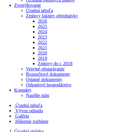
Zverejňovanie
Úradná tabuľa
Zmluvy faktúry objednávky
2026
2025
2024
2023
2022
2021
2020
2019
Zmluvy do r. 2018
Verejné obstarávanie
Rozpočtové dokumenty
Ostatné dokumenty
Odpadové hospodárstvo
Kontakty
Napíšte nám
Úradná tabuľa
Vývoz odpadu
Galéria
Hlásenie rozhlasu
Úvodná stránka