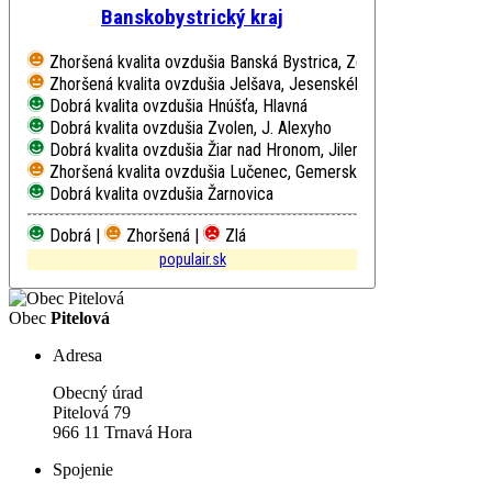
Banskobystrický kraj
Zhoršená kvalita ovzdušia
Banská Bystrica, Zelená
Zhoršená kvalita ovzdušia
Jelšava, Jesenského
Dobrá kvalita ovzdušia
Hnúšťa, Hlavná
Dobrá kvalita ovzdušia
Zvolen, J. Alexyho
Dobrá kvalita ovzdušia
Žiar nad Hronom, Jilemnického
Zhoršená kvalita ovzdušia
Lučenec, Gemerská cesta
Dobrá kvalita ovzdušia
Žarnovica
Dobrá |
Zhoršená |
Zlá
populair.sk
Obec
Pitelová
Adresa
Obecný úrad
Pitelová 79
966 11 Trnavá Hora
Spojenie