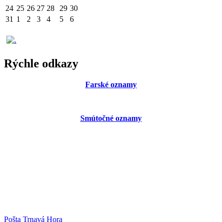
24
25
26
27
28
29
30
31
1
2
3
4
5
6
Rýchle odkazy
Farské oznamy
Smútočné oznamy
Pošta Trnavá Hora