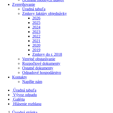
Zverejňovanie
Úradná tabuľa
Zmluvy faktúry objednávky
2026
2025
2024
2023
2022
2021
2020
2019
Zmluvy do r. 2018
Verejné obstarávanie
Rozpočtové dokumenty
Ostatné dokumenty
Odpadové hospodárstvo
Kontakty
Napíšte nám
Úradná tabuľa
Vývoz odpadu
Galéria
Hlásenie rozhlasu
Úvodná stránka