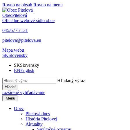
Rovno na obsah
Rovno na menu
Obec
Pitelová
Oficiálne webové sídlo obce
045/6775 131
pitelova@pitelova.eu
Mapa webu
SK
Slovensky
SK
Slovensky
EN
English
Hľadaný výraz
Hľadať
rozšírené vyhľadávanie
Menu
Obec
Pitelová dnes
História Pitelovej
Aktuality
Smútočné oznamy