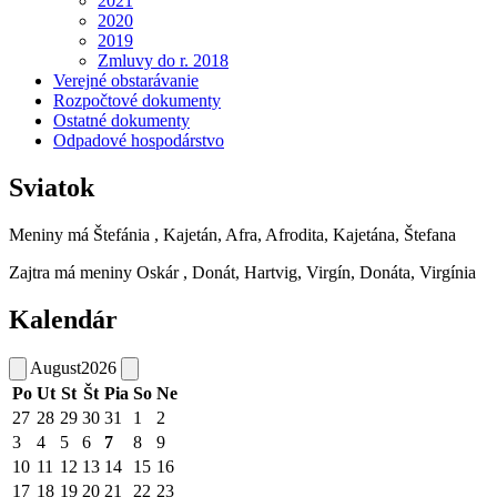
2021
2020
2019
Zmluvy do r. 2018
Verejné obstarávanie
Rozpočtové dokumenty
Ostatné dokumenty
Odpadové hospodárstvo
Sviatok
Meniny má
Štefánia
, Kajetán, Afra, Afrodita, Kajetána, Štefana
Zajtra má meniny
Oskár
, Donát, Hartvig, Virgín, Donáta, Virgínia
Kalendár
August
2026
Po
Ut
St
Št
Pia
So
Ne
27
28
29
30
31
1
2
3
4
5
6
7
8
9
10
11
12
13
14
15
16
17
18
19
20
21
22
23