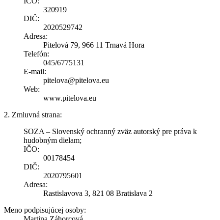
IČO:
320919
DIČ:
2020529742
Adresa:
Pitelová 79, 966 11 Trnavá Hora
Telefón:
045/6775131
E-mail:
pitelova@pitelova.eu
Web:
www.pitelova.eu
2. Zmluvná strana:
SOZA – Slovenský ochranný zväz autorský pre práva k
hudobným dielam;
IČO:
00178454
DIČ:
2020795601
Adresa:
Rastislavova 3, 821 08 Bratislava 2
Meno podpisujúcej osoby:
Martina Záhorcová