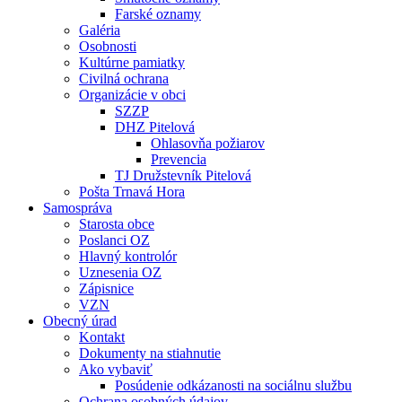
Farské oznamy
Galéria
Osobnosti
Kultúrne pamiatky
Civilná ochrana
Organizácie v obci
SZZP
DHZ Pitelová
Ohlasovňa požiarov
Prevencia
TJ Družstevník Pitelová
Pošta Trnavá Hora
Samospráva
Starosta obce
Poslanci OZ
Hlavný kontrolór
Uznesenia OZ
Zápisnice
VZN
Obecný úrad
Kontakt
Dokumenty na stiahnutie
Ako vybaviť
Posúdenie odkázanosti na sociálnu službu
Ochrana osobných údajov