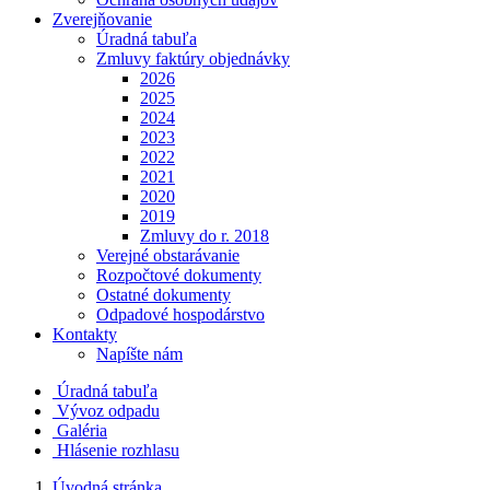
Zverejňovanie
Úradná tabuľa
Zmluvy faktúry objednávky
2026
2025
2024
2023
2022
2021
2020
2019
Zmluvy do r. 2018
Verejné obstarávanie
Rozpočtové dokumenty
Ostatné dokumenty
Odpadové hospodárstvo
Kontakty
Napíšte nám
Úradná tabuľa
Vývoz odpadu
Galéria
Hlásenie rozhlasu
Úvodná stránka