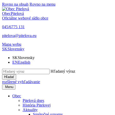
Rovno na obsah
Rovno na menu
Obec
Pitelová
Oficiálne webové sídlo obce
045/6775 131
pitelova@pitelova.eu
Mapa webu
SK
Slovensky
SK
Slovensky
EN
English
Hľadaný výraz
Hľadať
rozšírené vyhľadávanie
Menu
Obec
Pitelová dnes
História Pitelovej
Aktuality
Smútočné oznamy