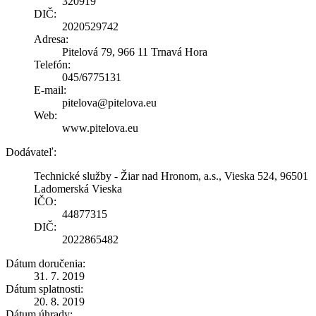
320919
DIČ:
2020529742
Adresa:
Pitelová 79, 966 11 Trnavá Hora
Telefón:
045/6775131
E-mail:
pitelova@pitelova.eu
Web:
www.pitelova.eu
Dodávateľ:
Technické služby - Žiar nad Hronom, a.s., Vieska 524, 96501
Ladomerská Vieska
IČO:
44877315
DIČ:
2022865482
Dátum doručenia:
31. 7. 2019
Dátum splatnosti:
20. 8. 2019
Dátum úhrady: