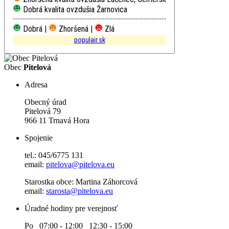
Dobrá kvalita ovzdušia
Žarnovica
Dobrá |
Zhoršená |
Zlá
populair.sk
Obec
Pitelová
Adresa
Obecný úrad
Pitelová 79
966 11 Trnavá Hora
Spojenie
tel.: 045/6775 131
email:
pitelova@pitelova.eu
Starostka obce: Martina Záhorcová
email:
starosta@pitelova.eu
Úradné hodiny pre verejnosť
Po 07:00 - 12:00 12:30 - 15:00