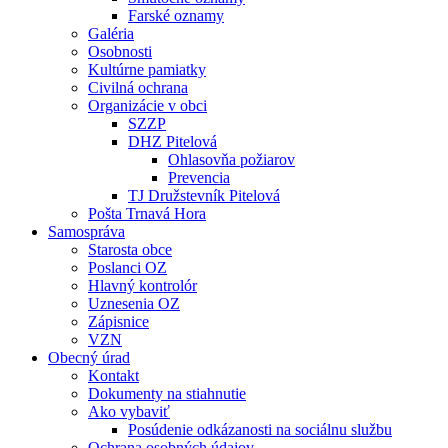
Farské oznamy
Galéria
Osobnosti
Kultúrne pamiatky
Civilná ochrana
Organizácie v obci
SZZP
DHZ Pitelová
Ohlasovňa požiarov
Prevencia
TJ Družstevník Pitelová
Pošta Trnavá Hora
Samospráva
Starosta obce
Poslanci OZ
Hlavný kontrolór
Uznesenia OZ
Zápisnice
VZN
Obecný úrad
Kontakt
Dokumenty na stiahnutie
Ako vybaviť
Posúdenie odkázanosti na sociálnu službu
Ochrana osobných údajov