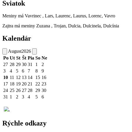
Sviatok
Meniny má
Vavrinec
, Lars, Laurenc, Laurus, Lorenc, Vavro
Zajtra má meniny
Zuzana
, Trojan, Dulcia, Dulcinela, Dulcínia
Kalendár
August
2026
Po
Ut
St
Št
Pia
So
Ne
27
28
29
30
31
1
2
3
4
5
6
7
8
9
10
11
12
13
14
15
16
17
18
19
20
21
22
23
24
25
26
27
28
29
30
31
1
2
3
4
5
6
Rýchle odkazy