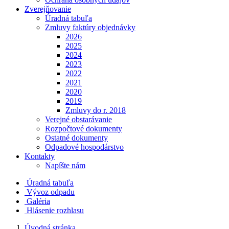
Zverejňovanie
Úradná tabuľa
Zmluvy faktúry objednávky
2026
2025
2024
2023
2022
2021
2020
2019
Zmluvy do r. 2018
Verejné obstarávanie
Rozpočtové dokumenty
Ostatné dokumenty
Odpadové hospodárstvo
Kontakty
Napíšte nám
Úradná tabuľa
Vývoz odpadu
Galéria
Hlásenie rozhlasu
Úvodná stránka