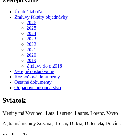
Zverejňovanie
Úradná tabuľa
Zmluvy faktúry objednávky
2026
2025
2024
2023
2022
2021
2020
2019
Zmluvy do r. 2018
Verejné obstarávanie
Rozpočtové dokumenty
Ostatné dokumenty
Odpadové hospodárstvo
Sviatok
Meniny má
Vavrinec
, Lars, Laurenc, Laurus, Lorenc, Vavro
Zajtra má meniny
Zuzana
, Trojan, Dulcia, Dulcinela, Dulcínia