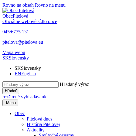
Rovno na obsah
Rovno na menu
Obec
Pitelová
Oficiálne webové sídlo obce
045/6775 131
pitelova@pitelova.eu
Mapa webu
SK
Slovensky
SK
Slovensky
EN
English
Hľadaný výraz
Hľadať
rozšírené vyhľadávanie
Menu
Obec
Pitelová dnes
História Pitelovej
Aktuality
Smútočné oznamy