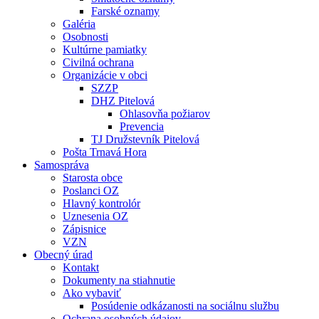
Farské oznamy
Galéria
Osobnosti
Kultúrne pamiatky
Civilná ochrana
Organizácie v obci
SZZP
DHZ Pitelová
Ohlasovňa požiarov
Prevencia
TJ Družstevník Pitelová
Pošta Trnavá Hora
Samospráva
Starosta obce
Poslanci OZ
Hlavný kontrolór
Uznesenia OZ
Zápisnice
VZN
Obecný úrad
Kontakt
Dokumenty na stiahnutie
Ako vybaviť
Posúdenie odkázanosti na sociálnu službu
Ochrana osobných údajov