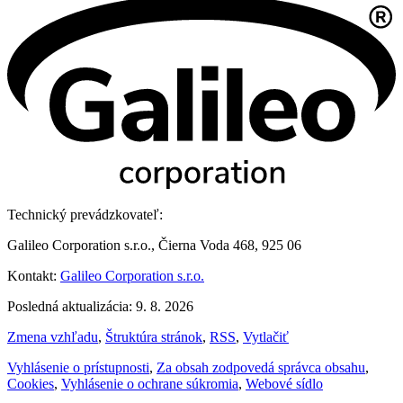
Technický prevádzkovateľ:
Galileo Corporation s.r.o., Čierna Voda 468, 925 06
Kontakt:
Galileo Corporation s.r.o.
Posledná aktualizácia: 9. 8. 2026
Zmena vzhľadu
,
Štruktúra stránok
,
RSS
,
Vytlačiť
Vyhlásenie o prístupnosti
,
Za obsah zodpovedá správca obsahu
,
Cookies
,
Vyhlásenie o ochrane súkromia
,
Webové sídlo