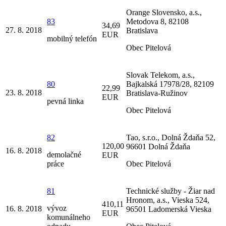
Orange Slovensko, a.s.,
83
Metodova 8, 82108
34,69
27. 8. 2018
Bratislava
EUR
mobilný telefón
Obec Pitelová
Slovak Telekom, a.s.,
80
Bajkalská 17978/28, 82109
22,99
23. 8. 2018
Bratislava-Ružinov
EUR
pevná linka
Obec Pitelová
82
Tao, s.r.o., Dolná Ždaňa 52,
120,00
96601 Dolná Ždaňa
16. 8. 2018
demolačné
EUR
práce
Obec Pitelová
81
Technické služby - Žiar nad
Hronom, a.s., Vieska 524,
410,11
vývoz
16. 8. 2018
96501 Ladomerská Vieska
EUR
komunálneho