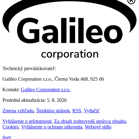
Technický prevádzkovateľ:
Galileo Corporation s.r.o., Čierna Voda 468, 925 06
Kontakt:
Galileo Corporation s.r.o.
Posledná aktualizácia: 5. 8. 2026
Zmena vzhľadu
,
Štruktúra stránok
,
RSS
,
Vytlačiť
Vyhlásenie o prístupnosti
,
Za obsah zodpovedá správca obsahu
,
Cookies
,
Vyhlásenie o ochrane súkromia
,
Webové sídlo
hore