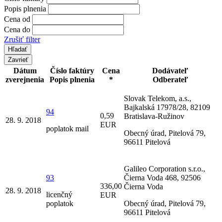
Popis plnenia
Cena od
Cena do
Zrušiť filter
Zavrieť
Dátum
Číslo faktúry
Cena
Dodávateľ
zverejnenia
Popis plnenia
*
Odberateľ
Slovak Telekom, a.s.,
Bajkalská 17978/28, 82109
94
0,59
Bratislava-Ružinov
28. 9. 2018
EUR
poplatok mail
Obecný úrad, Pitelová 79,
96611 Pitelová
Galileo Corporation s.r.o.,
93
Čierna Voda 468, 92506
336,00
Čierna Voda
28. 9. 2018
licenčný
EUR
poplatok
Obecný úrad, Pitelová 79,
96611 Pitelová