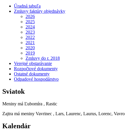
Úradná tabuľa
Zmluvy faktúry objednávky
2026
2025
2024
2023
2022
2021
2020
2019
Zmluvy do r. 2018
Verejné obstarávanie
Rozpočtové dokumenty
Ostatné dokumenty
Odpadové hospodárstvo
Sviatok
Meniny má
Ľubomíra
, Rastic
Zajtra má meniny
Vavrinec
, Lars, Laurenc, Laurus, Lorenc, Vavro
Kalendár