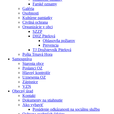
Farské oznamy
Galéria
Osobnosti
Kultúrne pamiatky
Civilná ochrana
Organizácie v obci
SZZP
DHZ Pitelová
Ohlasovňa požiarov
Prevencia
TJ Družstevník Pitelová
Pošta Trnavá Hora
Samospráva
Starosta obce
Poslanci OZ
Hlavný kontrolór
Uznesenia OZ
Zápisnice
VZN
Obecný úrad
Kontakt
Dokumenty na stiahnutie
Ako vybaviť
Posúdenie odkázanosti na sociálnu službu
Ochrana osobných údajov