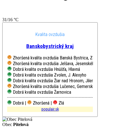
31/16 °C
Kvalita ovzdušia
Banskobystrický kraj
Zhoršená kvalita ovzdušia
Banská Bystrica, Zelená
Zhoršená kvalita ovzdušia
Jelšava, Jesenského
Dobrá kvalita ovzdušia
Hnúšťa, Hlavná
Dobrá kvalita ovzdušia
Zvolen, J. Alexyho
Dobrá kvalita ovzdušia
Žiar nad Hronom, Jilemnického
Zhoršená kvalita ovzdušia
Lučenec, Gemerská cesta
Dobrá kvalita ovzdušia
Žarnovica
Dobrá |
Zhoršená |
Zlá
populair.sk
Obec
Pitelová