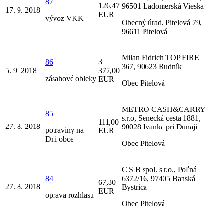
87
126,47
96501 Ladomerská Vieska
17. 9. 2018
EUR
vývoz VKK
Obecný úrad, Pitelová 79,
96611 Pitelová
Milan Fidrich TOP FIRE,
3
86
367, 90623 Rudník
5. 9. 2018
377,00
zásahové obleky
EUR
Obec Pitelová
METRO CASH&CARRY
85
s.r.o, Senecká cesta 1881,
111,00
27. 8. 2018
90028 Ivanka pri Dunaji
potraviny na
EUR
Dni obce
Obec Pitelová
C S B spol. s r.o., Poľná
84
6372/16, 97405 Banská
67,80
27. 8. 2018
Bystrica
EUR
oprava rozhlasu
Obec Pitelová