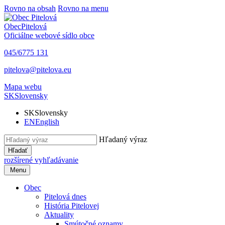
Rovno na obsah
Rovno na menu
Obec
Pitelová
Oficiálne webové sídlo obce
045/6775 131
pitelova@pitelova.eu
Mapa webu
SK
Slovensky
SK
Slovensky
EN
English
Hľadaný výraz
Hľadať
rozšírené vyhľadávanie
Menu
Obec
Pitelová dnes
História Pitelovej
Aktuality
Smútočné oznamy