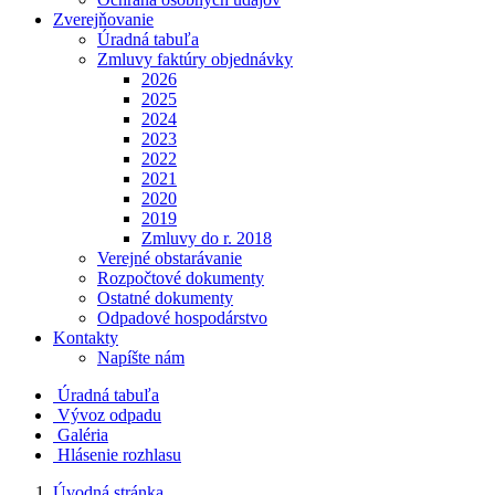
Zverejňovanie
Úradná tabuľa
Zmluvy faktúry objednávky
2026
2025
2024
2023
2022
2021
2020
2019
Zmluvy do r. 2018
Verejné obstarávanie
Rozpočtové dokumenty
Ostatné dokumenty
Odpadové hospodárstvo
Kontakty
Napíšte nám
Úradná tabuľa
Vývoz odpadu
Galéria
Hlásenie rozhlasu
Úvodná stránka