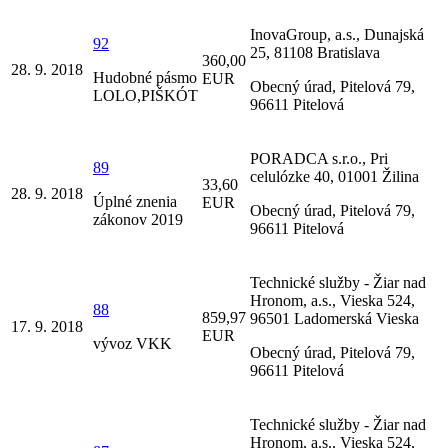
InovaGroup, a.s., Dunajská
92
25, 81108 Bratislava
360,00
28. 9. 2018
Hudobné pásmo
EUR
Obecný úrad, Pitelová 79,
LOLO,PIŠKÓT
96611 Pitelová
PORADCA s.r.o., Pri
89
celulózke 40, 01001 Žilina
33,60
28. 9. 2018
Úplné znenia
EUR
Obecný úrad, Pitelová 79,
zákonov 2019
96611 Pitelová
Technické služby - Žiar nad
Hronom, a.s., Vieska 524,
88
859,97
96501 Ladomerská Vieska
17. 9. 2018
EUR
vývoz VKK
Obecný úrad, Pitelová 79,
96611 Pitelová
Technické služby - Žiar nad
Hronom, a.s., Vieska 524,