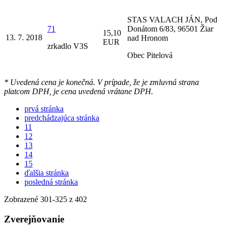
STAS VALACH JÁN, Pod
71
Donátom 6/83, 96501 Žiar
15,10
13. 7. 2018
nad Hronom
EUR
zrkadlo V3S
Obec Pitelová
* Uvedená cena je konečná. V prípade, že je zmluvná strana
platcom DPH, je cena uvedená vrátane DPH.
prvá stránka
predchádzajúca stránka
11
12
13
14
15
ďalšia stránka
posledná stránka
Zobrazené
301
-
325
z 402
Zverejňovanie