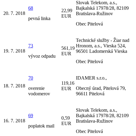
Slovak Telekom, a.s.,
68
Bajkalská 17978/28, 82109
22,99
20. 7. 2018
Bratislava-Ružinov
EUR
pevná linka
Obec Pitelová
Technické služby - Žiar nad
73
Hronom, a.s., Vieska 524,
561,19
19. 7. 2018
96501 Ladomerská Vieska
EUR
vývoz odpadu
Obec Pitelová
70
IDAMER s.r.o.,
119,16
18. 7. 2018
overenie
Obecný úrad, Pitelová 79,
EUR
vodomerov
96611 Pitelová
Slovak Telekom, a.s.,
69
Bajkalská 17978/28, 82109
0,59
16. 7. 2018
Bratislava-Ružinov
EUR
poplatok mail
Obec Pitelová