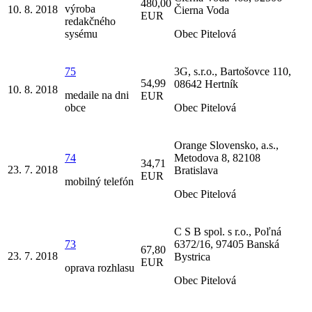
480,00
výroba
10. 8. 2018
Čierna Voda
EUR
redakčného
sysému
Obec Pitelová
75
3G, s.r.o., Bartošovce 110,
54,99
08642 Hertník
10. 8. 2018
medaile na dni
EUR
obce
Obec Pitelová
Orange Slovensko, a.s.,
74
Metodova 8, 82108
34,71
23. 7. 2018
Bratislava
EUR
mobilný telefón
Obec Pitelová
C S B spol. s r.o., Poľná
73
6372/16, 97405 Banská
67,80
23. 7. 2018
Bystrica
EUR
oprava rozhlasu
Obec Pitelová