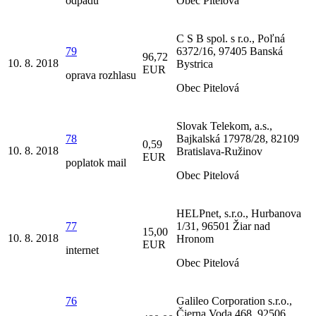
odpadu
Obec Pitelová
C S B spol. s r.o., Poľná
79
6372/16, 97405 Banská
96,72
10. 8. 2018
Bystrica
EUR
oprava rozhlasu
Obec Pitelová
Slovak Telekom, a.s.,
78
Bajkalská 17978/28, 82109
0,59
10. 8. 2018
Bratislava-Ružinov
EUR
poplatok mail
Obec Pitelová
HELPnet, s.r.o., Hurbanova
77
1/31, 96501 Žiar nad
15,00
10. 8. 2018
Hronom
EUR
internet
Obec Pitelová
76
Galileo Corporation s.r.o.,
Čierna Voda 468, 92506