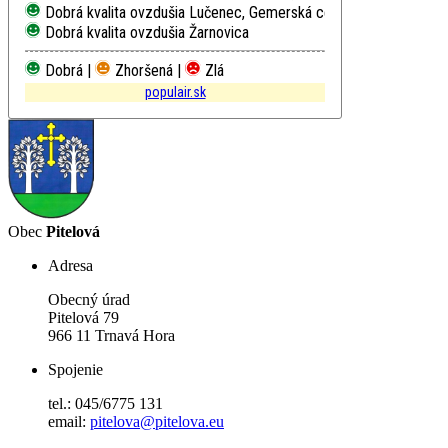
Dobrá kvalita ovzdušia
Lučenec, Gemerská cesta
Dobrá kvalita ovzdušia
Žarnovica
Dobrá |
Zhoršená |
Zlá
populair.sk
Obec
Pitelová
Adresa
Obecný úrad
Pitelová 79
966 11 Trnavá Hora
Spojenie
tel.: 045/6775 131
email:
pitelova@pitelova.eu