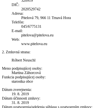
320919
DIČ:
2020529742
Adresa:
Pitelová 79, 966 11 Trnavá Hora
Telefón:
045/6775131
E-mail:
pitelova@pitelova.eu
Web:
www.pitelova.eu
2. Zmluvná strana:
Róbert Neuschl
Meno podpisujúcej osoby:
Martina Záhorcová
Funkcia podpisujúcej osoby:
starostka obce
Dátum zverejnenia:
19. 8. 2019
Dátum účinnosti zmluvy:
31. 8. 2019
Dátum uzatvorenia/udelenia súhlasu s uzatvorením zmluvy: