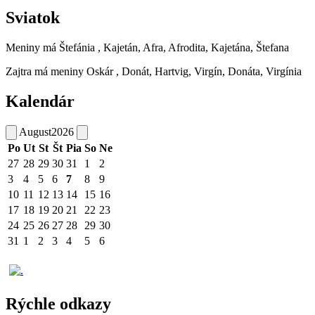
Sviatok
Meniny má
Štefánia
, Kajetán, Afra, Afrodita, Kajetána, Štefana
Zajtra má meniny
Oskár
, Donát, Hartvig, Virgín, Donáta, Virgínia
Kalendár
August
2026
Po
Ut
St
Št
Pia
So
Ne
27
28
29
30
31
1
2
3
4
5
6
7
8
9
10
11
12
13
14
15
16
17
18
19
20
21
22
23
24
25
26
27
28
29
30
31
1
2
3
4
5
6
Rýchle odkazy