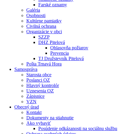
Farské oznamy
Galéria
Osobnosti
Kultúrne pamiatky
Civilná ochrana
Organizácie v obci
SZZP
DHZ Pitelová
Ohlasovňa požiarov
Prevencia
TJ Družstevník Pitelová
Pošta Trnavá Hora
Samospráva
Starosta obce
Poslanci OZ
Hlavný kontrolór
Uznesenia OZ
Zápisnice
VZN
Obecný úrad
Kontakt
Dokumenty na stiahnutie
Ako vybaviť
Posúdenie odkázanosti na sociálnu službu
Ochrana osobných údajov