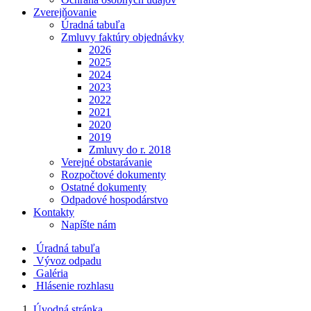
Zverejňovanie
Úradná tabuľa
Zmluvy faktúry objednávky
2026
2025
2024
2023
2022
2021
2020
2019
Zmluvy do r. 2018
Verejné obstarávanie
Rozpočtové dokumenty
Ostatné dokumenty
Odpadové hospodárstvo
Kontakty
Napíšte nám
Úradná tabuľa
Vývoz odpadu
Galéria
Hlásenie rozhlasu
Úvodná stránka