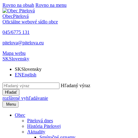
Rovno na obsah
Rovno na menu
Obec
Pitelová
Oficiálne webové sídlo obce
045/6775 131
pitelova@pitelova.eu
Mapa webu
SK
Slovensky
SK
Slovensky
EN
English
Hľadaný výraz
Hľadať
rozšírené vyhľadávanie
Menu
Obec
Pitelová dnes
História Pitelovej
Aktuality
Smútočné oznamy