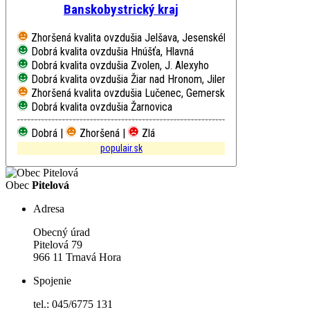
Banskobystrický kraj
Zhoršená kvalita ovzdušia
Jelšava, Jesenského
Dobrá kvalita ovzdušia
Hnúšťa, Hlavná
Dobrá kvalita ovzdušia
Zvolen, J. Alexyho
Dobrá kvalita ovzdušia
Žiar nad Hronom, Jilemnického
Zhoršená kvalita ovzdušia
Lučenec, Gemerská cesta
Dobrá kvalita ovzdušia
Žarnovica
Dobrá |
Zhoršená |
Zlá
populair.sk
Obec
Pitelová
Adresa
Obecný úrad
Pitelová 79
966 11 Trnavá Hora
Spojenie
tel.: 045/6775 131