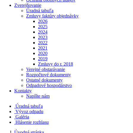
Zverejňovanie
Úradná tabuľa
Zmluvy faktúry objednávky
2026
2025
2024
2023
2022
2021
2020
2019
Zmluvy do r. 2018
Verejné obstarávanie
Rozpočtové dokumenty
Ostatné dokumenty
Odpadové hospodárstvo
Kontakty
Napíšte nám
Úradná tabuľa
Vývoz odpadu
Galéria
Hlásenie rozhlasu
Úvodná stránka