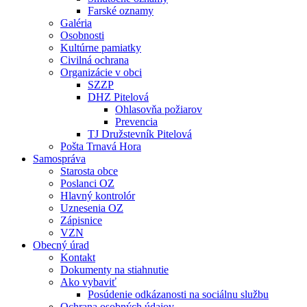
Farské oznamy
Galéria
Osobnosti
Kultúrne pamiatky
Civilná ochrana
Organizácie v obci
SZZP
DHZ Pitelová
Ohlasovňa požiarov
Prevencia
TJ Družstevník Pitelová
Pošta Trnavá Hora
Samospráva
Starosta obce
Poslanci OZ
Hlavný kontrolór
Uznesenia OZ
Zápisnice
VZN
Obecný úrad
Kontakt
Dokumenty na stiahnutie
Ako vybaviť
Posúdenie odkázanosti na sociálnu službu
Ochrana osobných údajov