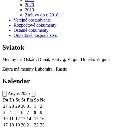
2020
2019
Zmluvy do r. 2018
Verejné obstarávanie
Rozpočtové dokumenty
Ostatné dokumenty
Odpadové hospodárstvo
Sviatok
Meniny má
Oskár
, Donát, Hartvig, Virgín, Donáta, Virgínia
Zajtra má meniny
Ľubomíra
, Rastic
Kalendár
August
2026
Po
Ut
St
Št
Pia
So
Ne
27
28
29
30
31
1
2
3
4
5
6
7
8
9
10
11
12
13
14
15
16
17
18
19
20
21
22
23