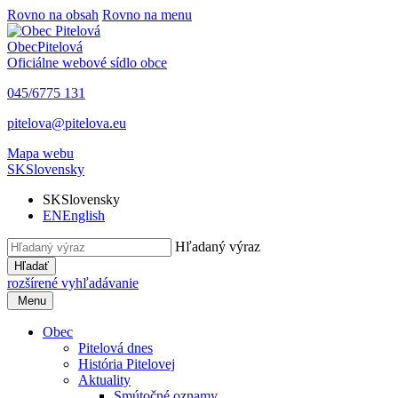
Rovno na obsah
Rovno na menu
Obec
Pitelová
Oficiálne webové sídlo obce
045/6775 131
pitelova@pitelova.eu
Mapa webu
SK
Slovensky
SK
Slovensky
EN
English
Hľadaný výraz
Hľadať
rozšírené vyhľadávanie
Menu
Obec
Pitelová dnes
História Pitelovej
Aktuality
Smútočné oznamy