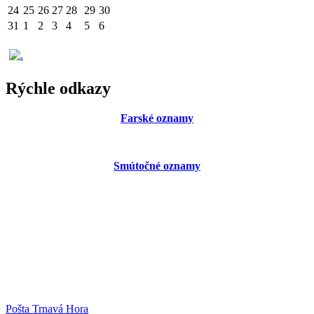
24
25
26
27
28
29
30
31
1
2
3
4
5
6
Rýchle odkazy
Farské oznamy
Smútočné oznamy
Pošta Trnavá Hora